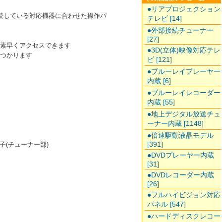
●リアプロジェクション
接続している対応機器に合わせた操作パ
テレビ [14]
●外部接続チューナー
[27]
に素早くアクセスできます
●3D(立体)映像対応テレ
見つかります
ビ [121]
●ブルーレイプレーヤー
内蔵 [6]
●ブルーレイレコーダー
内蔵 [55]
●地上デジタル放送チュ
ーナー内蔵 [1148]
●倍速駆動液晶モデル
[391]
端子(チューナー部)
●DVDプレーヤー内蔵
[31]
●DVDレコーダー内蔵
[26]
●フルハイビジョン対応
パネル [547]
●ハードディスクレコー