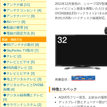
2011年12月発売の、シャープ32V型
◆アンテナ線 [11]
ルハイビジョン放送を御覧いただけ
◆アンテナコンセント [4]
UV2A技術(LEDバックライト)パネ
◆アンテナパーツ [9]
外付けUSBハードディスク録画対応
◆AVパーツ [8]
◆配線の整理 [4]
◆電線の固定方法 [5]
配線・接続方法
◆BSアンテナの取付 [8]
◆SkyPerfec TV取付 [7]
◆テレビ [2]
◆テレビとビデオ [5]
◆BS内蔵テレビ [2]
◆テレビとビデオ [3]
◆地上デジタルテレビ [3]
画像提供：
◆デジタルテレビとDVD録
特徴とスペック
画機 [4]
◆デジタル録画機とテレビ
AQUOSフリー宣言。お好みの場
[4]
ディスプレイ部とチューナー部が
◆サラウンドシステム [2]
イリッシュに設置できます