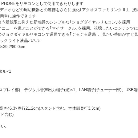
 PHONEをリモコンとして使用できたりします
 オーディオなどの周辺機器との連携をさらに強化｢アクオスファミリンクⅡ｣。
で簡単に操作できます
使う最低限に抑えた新感覚のシンプルな｢ジョグダイヤルリモコン｣を採用
メニューを選ぶことができる｢マイサークル｣を採用。視聴したいコンテンツ
のジョグダイヤルリモコンで選局できる｢ぐるぐる選局｣。見たい番組がすぐ
Dバックライト液晶パネル
9.2/80.0cm
タル×1
ィスプレイ部)、デジタル音声出力端子(光)×1、LAN端子(チューナー部)、USB
高さ46.3×奥行21.2cm(スタンド含む。本体部奥行3.3cm)
ンド含む)
さい。