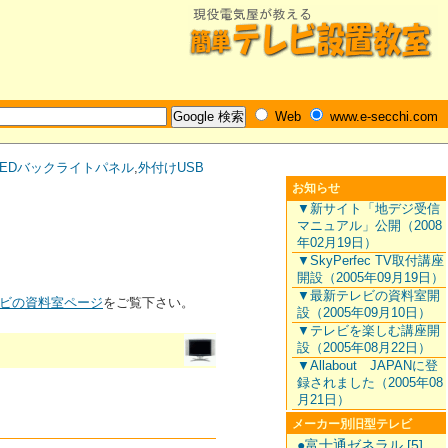
Web
www.e-secchi.com
LEDバックライトパネル
,
外付けUSB
お知らせ
▼新サイト「地デジ受信
マニュアル」公開（2008
年02月19日）
▼SkyPerfec TV取付講座
開設（2005年09月19日）
▼最新テレビの資料室開
ビの資料室ページ
をご覧下さい。
設（2005年09月10日）
▼テレビを楽しむ講座開
設（2005年08月22日）
▼Allabout JAPANに登
録されました（2005年08
月21日）
メーカー別旧型テレビ
●富士通ゼネラル [5]