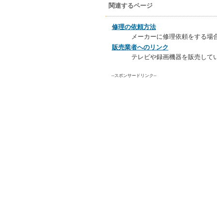
関連するページ
修理の依頼方法
メーカーに修理依頼をする場
販売業者へのリンク
テレビや録画機器を販売して
--スポンサードリンク--