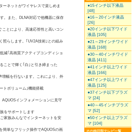
●15インチ以下液晶
インターネットがワイヤレスで楽しめま
[48]
●16～20インチ液晶
す。また、DLNA対応で他機器に保存
[26]
●20インチ以下ワイド
防ぐことにより、高速応答性と高いコン
液晶 [105]
照らします。｢UV2A技術｣との組み
●21～29インチワイド
液晶 [168]
低減｢高画質アクティブコンディショ
●30～40インチワイド
液晶 [411]
ることで輝く｢白｣と引き締まった
●41インチ以上ワイド
液晶 [166]
声増幅を行ないます。これにより、外
●47インチ以上ワイド
液晶 [125]
ートボリューム｣機能搭載
●37インチ以下プラズ
マ [24]
AQUOSインフォメーションに見守
●40～45インチプラズ
マ [52]
家族をサポートします
●50インチ以上プラズ
やご家族みんなでインターネットを安
マ [104]
楽を簡単なフリック操作でAQUOSの画
その他旧型テレビ一覧