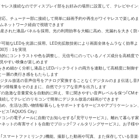
蔵)でワイヤレス接続なのでディスプレイ部をお好みの場所に設置して、テレビや
対応。チューナー部に接続して簡単に録画予約や再生がワイヤレスで楽しめま
ームネットワーク経由で視聴できます
て生産された液晶パネルを採用。光の利用効率を大幅に高め、光漏れを大きく
可能なLEDを光源に採用。LED光拡散技術により画面全体をムラなく効率よく
00万：1を実現
動的にコントラストや色を調整し、元信号にのっているノイズ成分を高精度で
て見やすい映像が楽しめます
をきめ細かく分析し液晶とLEDバックライトの両方を連動して高精度に制御す
と一層の奥行き感をもたらします
はデジタル放送の音声信号をアナログ変換することなくデジタルのまま伝送し音
持つ情報量をそのままに、自然でクリアな音声を出力します
どの急激な音量変化を自動的に抑え、常に聞きやすい音声レベルを保つ｢CMオ
を接続してテレビのリモコンで簡単にデジタル放送の録画ができます
め、生活/お買い物情報/暮らしをサポートするサービスやアプリケーション、
｢AQUOS City｣
ソコンの電子メールに自動でお知らせする｢見守りサービス｣。離れて暮らす
ーネットの有害サイトを自動でブロック｢フィルタリングサービス｣。お子様
でつながる｢スマートファミリンク｣機能。撮影した動画や写真、また保存している音