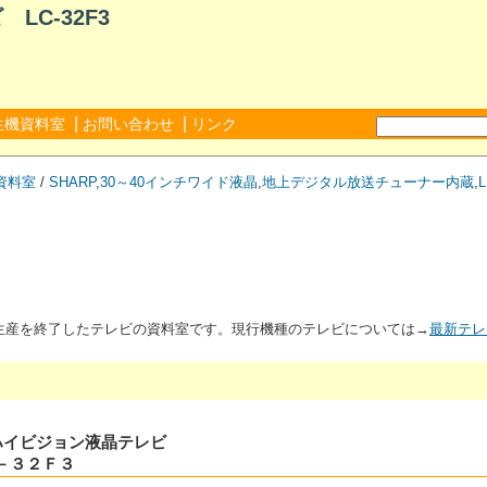
C-32F3
|
|
生機資料室
お問い合わせ
リンク
資料室
/
SHARP
,
30～40インチワイド液晶
,
地上デジタル放送チューナー内蔵
,
が生産を終了したテレビの資料室です。現行機種のテレビについては→
最新テレ
タルハイビジョン液晶テレビ
－３２Ｆ３