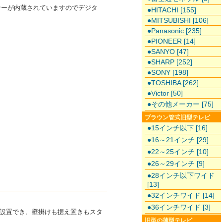
チューナーが内蔵されていますのでデジタ
●HITACHI [155]
●MITSUBISHI [106]
●Panasonic [235]
●PIONEER [14]
●SANYO [47]
●SHARP [252]
●SONY [198]
●TOSHIBA [262]
●Victor [50]
●その他メーカー [75]
ブラウン管式旧型テレビ
●15インチ以下 [16]
●16～21インチ [29]
●22～25インチ [10]
●26～29インチ [9]
●28インチ以下ワイド
[13]
●32インチワイド [14]
●36インチワイド [3]
設置でき、壁掛けも据え置きもスタ
旧型の薄型テレビ