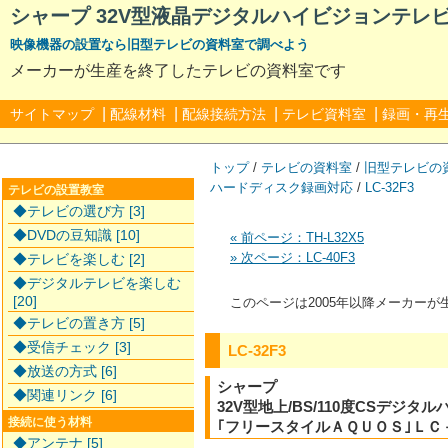
シャープ 32V型液晶デジタルハイビジョンテレビ L
映像機器の設置なら旧型テレビの資料室で調べよう
メーカーが生産を終了したテレビの資料室です
|
|
|
|
サイトマップ
配線材料
配線接続方法
テレビ資料室
録画・再
トップ
/
テレビの資料室
/
旧型テレビの
ハードディスク録画対応
/
LC-32F3
テレビの設置教室
◆テレビの選び方 [3]
◆DVDの豆知識 [10]
« 前ページ：TH-L32X5
» 次ページ：LC-40F3
◆テレビを楽しむ [2]
◆デジタルテレビを楽しむ
[20]
このページは2005年以降メーカー
◆テレビの置き方 [5]
◆受信チェック [3]
LC-32F3
◆放送の方式 [6]
シャープ
◆関連リンク [6]
32V型地上/BS/110度CSデジ
接続に使う材料
｢フリースタイルＡＱＵＯＳ｣ＬＣ
◆アンテナ [5]