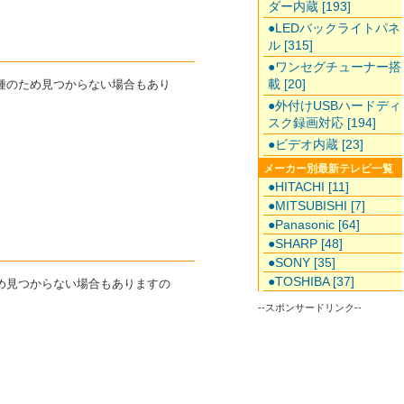
ダー内蔵 [193]
●LEDバックライトパネ
ル [315]
●ワンセグチューナー搭
載 [20]
機種のため見つからない場合もあり
●外付けUSBハードディ
スク録画対応 [194]
●ビデオ内蔵 [23]
メーカー別最新テレビ一覧
●HITACHI [11]
●MITSUBISHI [7]
●Panasonic [64]
●SHARP [48]
●SONY [35]
●TOSHIBA [37]
ため見つからない場合もありますの
--スポンサードリンク--