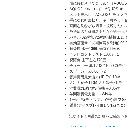
面に移動させて楽しめたりAQUOS
AQUOSブルーレイ、AQUOS
ネルを表示し、AQUOSリモコン
手になじむ形状と、キー数をよく
画面を見ながら簡単に視聴したい
放送局名と番組名を見ながら手元
パネル:32V型UV2A技術搭載LE
有効画面サイズ(幅×高さ/対角):69.8×3
解像度:水平1366×垂直768画素
テレビコントラスト:100万：1
視野角:上下左右176度
チューナー:地上/BS/110度CSデジ
スピーカー:φ6.0cm×2
音声実用最大出力(JEITA):10W
入出力端子:HDMI入力端子×1(デ
消費電力:約73W(待機時8.35W)
年間消費電力量:---kWh/年
外形寸法(ディスプレイ部):幅72.8×
質量(ディスプレイ部):7.7kg(スタ
下記サイトで商品の詳細をご確認下