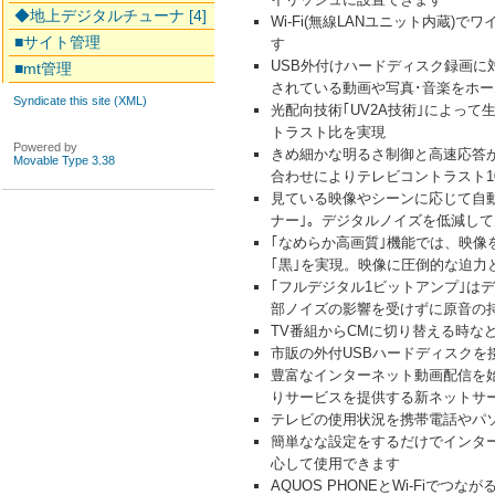
◆地上デジタルチューナ [4]
Wi-Fi(無線LANユニット内
■サイト管理
す
USB外付けハードディスク録画に
■mt管理
されている動画や写真･音楽をホ
Syndicate this site (XML)
光配向技術｢UV2A技術｣によっ
トラスト比を実現
Powered by
きめ細かな明るさ制御と高速応答が
Movable Type 3.38
合わせによりテレビコントラスト1
見ている映像やシーンに応じて自
ナー｣。デジタルノイズを低減し
｢なめらか高画質｣機能では、映像
｢黒｣を実現。映像に圧倒的な迫力
｢フルデジタル1ビットアンプ｣
部ノイズの影響を受けずに原音の
TV番組からCMに切り替える時な
市販の外付USBハードディスク
豊富なインターネット動画配信を始
りサービスを提供する新ネットサービス
テレビの使用状況を携帯電話やパ
簡単なな設定をするだけでインタ
心して使用できます
AQUOS PHONEとWi-Fi