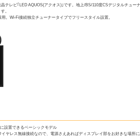
液晶テレビ｢LED AQUOS(アクオス)｣です。地上/BS/110度CSデジタル
ます。
ル採用。Wi-Fi接続独立チューナータイプでフリースタイル設置。
。
所に設置できるベーシックモデル
ワイヤレス無線接続なので、電源さえあればディスプレイ部をお好きな場所に