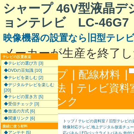
シャープ 46V型液晶
ョンテレビ LC-46G7
映像機器の設置なら旧型テレ
メーカーが生産を終了し
テレビの設置教室
◆テレビの選び方 [3]
|
|
◆DVDの豆知識 [10]
サイトマップ
配線材料
◆テレビを楽しむ [2]
|
配線接続方法
テレビ資料
◆デジタルテレビを楽しむ
[20]
◆テレビの置き方 [5]
|
合わせ
リンク
◆受信チェック [3]
◆放送の方式 [6]
◆関連リンク [6]
トップ
/
テレビの資料室
/
旧型テレビの
接続に使う材料
映像対応テレビ
,
地上デジタル放送チュー
◆アンテナ [5]
応パネル
,
LEDバックライトパネル
,
外付