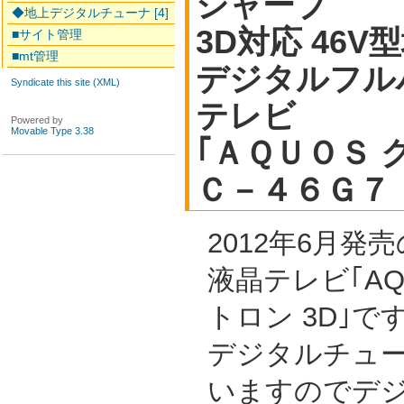
シャープ
◆地上デジタルチューナ [4]
3D対応 46V型
■サイト管理
■mt管理
デジタルフル
Syndicate this site (XML)
テレビ
Powered by
Movable Type 3.38
｢ＡＱＵＯＳ 
Ｃ－４６Ｇ７
2012年6月発
液晶テレビ｢AQ
トロン 3D｣です
デジタルチュ
いますのでデ