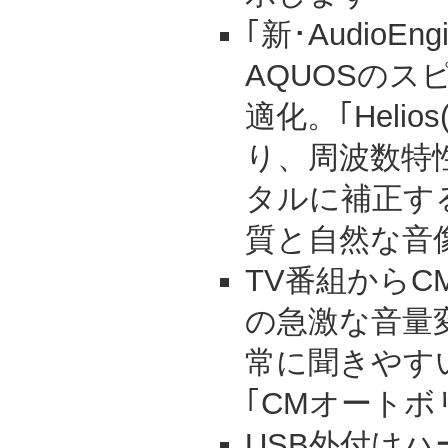
｢新･AudioEn
AQUOSのス
適化。｢Heli
り、周波数特
タルに補正す
質と自然な音
TV番組から
の急激な音量
常に聞きやす
｢CMオートボ
USB外付けハ