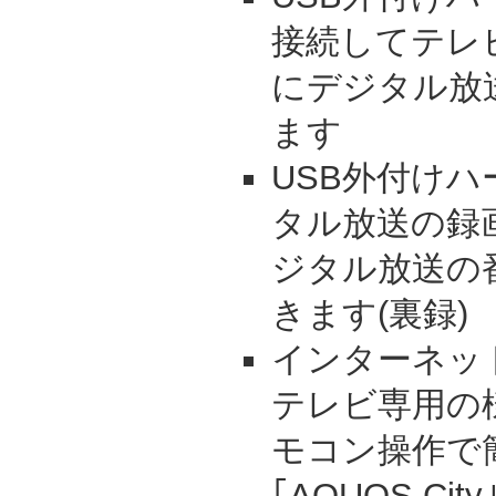
接続してテレ
にデジタル放
ます
USB外付け
タル放送の録
ジタル放送の
きます(裏録)
インターネッ
テレビ専用の
モコン操作で
｢AQUOS Ci