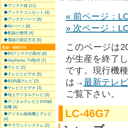
◆アンテナ線 [11]
◆アンテナコンセント [4]
« 前ページ：LC
◆アンテナパーツ [9]
» 次ページ：LC
◆AVパーツ [8]
◆配線の整理 [4]
◆電線の固定方法 [5]
このページは2
配線・接続方法
◆BSアンテナの取付 [8]
が生産を終了
◆SkyPerfec TV取付 [7]
◆テレビ [2]
です。現行機
◆テレビとビデオ [5]
は→
最新テレ
◆BS内蔵テレビ [2]
◆テレビとビデオ [3]
ご覧下さい。
◆地上デジタルテレビ [3]
◆デジタルテレビとDVD録
画機 [4]
LC-46G7
◆デジタル録画機とテレビ
[4]
◆サラウンドシステム [2]