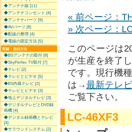
◆アンテナ線 [11]
◆アンテナコンセント [4]
« 前ページ：TH-
◆アンテナパーツ [9]
» 次ページ：LC-
◆AVパーツ [8]
◆配線の整理 [4]
◆電線の固定方法 [5]
このページは2
配線・接続方法
◆BSアンテナの取付 [8]
が生産を終了
◆SkyPerfec TV取付 [7]
◆テレビ [2]
です。現行機
◆テレビとビデオ [5]
は→
最新テレ
◆BS内蔵テレビ [2]
◆テレビとビデオ [3]
ご覧下さい。
◆地上デジタルテレビ [3]
◆デジタルテレビとDVD録
画機 [4]
LC-46XF3
◆デジタル録画機とテレビ
[4]
◆サラウンドシステム [2]