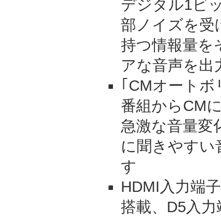
デジタル1ビ
部ノイズを受
持つ情報量を
アな音声を出
｢CMオートボ
番組からCM
急激な音量変
に聞きやすい
す
HDMI入力端子(
搭載、D5入力