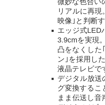
微妙な色合い
リアルに再現
映像｣と判断
エッジ式LE
3.9cmを実
凸をなくした
ン｣を採用し
液晶テレビで
デジタル放送
グ変換するこ
まま伝送し音