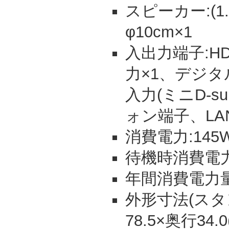
スピーカー:(1.5
φ10cm×1
入出力端子:HD
力×1、デジタ
入力(ミニD-s
ォン端子、LA
消費電力:145
待機時消費電力:
年間消費電力量:
外形寸法(スタン
78.5×奥行34.