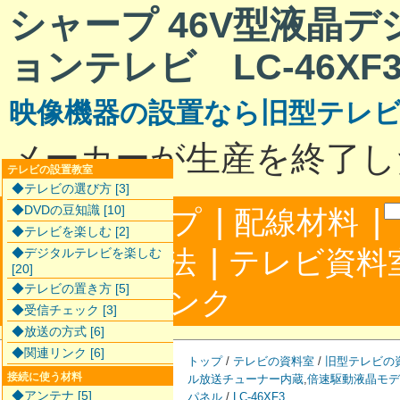
シャープ 46V型液晶
ョンテレビ LC-46XF
映像機器の設置なら旧型テレ
メーカーが生産を終了し
テレビの設置教室
◆テレビの選び方 [3]
|
|
◆DVDの豆知識 [10]
サイトマップ
配線材料
◆テレビを楽しむ [2]
|
配線接続方法
テレビ資料
◆デジタルテレビを楽しむ
[20]
◆テレビの置き方 [5]
|
合わせ
リンク
◆受信チェック [3]
◆放送の方式 [6]
◆関連リンク [6]
トップ
/
テレビの資料室
/
旧型テレビの
接続に使う材料
ル放送チューナー内蔵
,
倍速駆動液晶モデ
◆アンテナ [5]
パネル
/
LC-46XF3