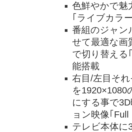
色鮮やかで魅
｢ライブカラー
番組のジャン
せて最適な画
で切り替える
能搭載
右目/左目そ
を1920×10
にする事で3
ョン映像｢Ful
テレビ本体に