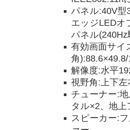
パネル:40V
エッジLED
パネル(240Hz
有効画面サイズ
角):88.6×49.8
解像度:水平19
視野角:上下左
チューナー:地上
タル×2、地上ア
スピーカー:フ
ァー