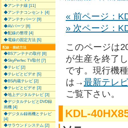
◆アンテナ線 [11]
◆アンテナコンセント [4]
« 前ページ：KDL
◆アンテナパーツ [9]
» 次ページ：KDL
◆AVパーツ [8]
◆配線の整理 [4]
◆電線の固定方法 [5]
このページは2
配線・接続方法
◆BSアンテナの取付 [8]
が生産を終了
◆SkyPerfec TV取付 [7]
◆テレビ [2]
です。現行機
◆テレビとビデオ [5]
は→
最新テレ
◆BS内蔵テレビ [2]
◆テレビとビデオ [3]
ご覧下さい。
◆地上デジタルテレビ [3]
◆デジタルテレビとDVD録
画機 [4]
KDL-40HX8
◆デジタル録画機とテレビ
[4]
◆サラウンドシステム [2]