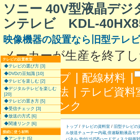
ソニー 40V型液晶デ
ンテレビ KDL-40HX8
映像機器の設置なら旧型テレ
メーカーが生産を終了し
テレビの設置教室
◆テレビの選び方 [3]
|
|
◆DVDの豆知識 [10]
サイトマップ
配線材料
◆テレビを楽しむ [2]
|
配線接続方法
テレビ資料
◆デジタルテレビを楽しむ
[20]
◆テレビの置き方 [5]
|
合わせ
リンク
◆受信チェック [3]
◆放送の方式 [6]
◆関連リンク [6]
トップ
/
テレビの資料室
/
旧型テレビの
接続に使う材料
ル放送チューナー内蔵
,
倍速駆動液晶モデ
◆アンテナ [5]
パネル
,
外付けUSBハードディスク録画