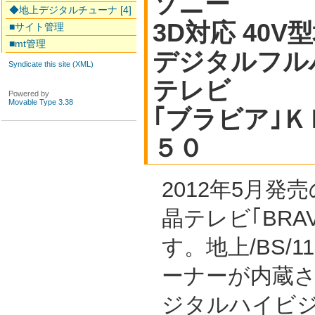
ソニー
◆地上デジタルチューナ [4]
3D対応 40V型
■サイト管理
■mt管理
デジタルフル
Syndicate this site (XML)
テレビ
Powered by
Movable Type 3.38
｢ブラビア｣
５０
2012年5月発
晶テレビ｢BRAV
す。地上/BS/
ーナーが内蔵
ジタルハイビジ