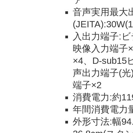
音声実用最大
(JEITA):30W
入出力端子:ビ
映像入力端子×
×4、D-sub
声出力端子(光)
端子×2
消費電力:約119
年間消費電力量:
外形寸法:幅94.