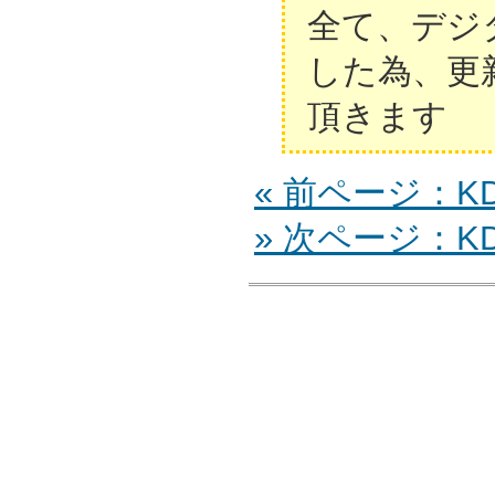
全て、デジ
した為、更
頂きます
« 前ページ：KDL
» 次ページ：KDL