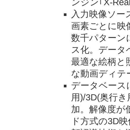
ンジン｢X-Real
入力映像ソー
画素ごとに映
数千パターン
ス化。データ
最適な絵柄と
な動画ディテ
データベースに
用)/3D(奥行
加。解像度が
ド方式の3D