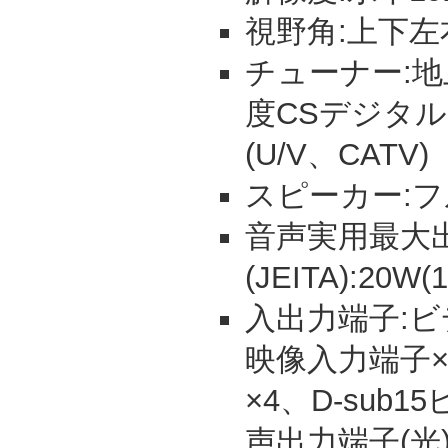
視野角:上下左
チューナー:地
度CSデジタ
(U/V、CATV)
スピーカー:フ
音声実用最大
(JEITA):20W
入出力端子:ビ
映像入力端子×
×4、D-sub
声出力端子(光)