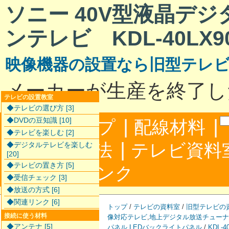
ソニー 40V型液晶デ
ンテレビ KDL-40LX9
映像機器の設置なら旧型テレ
メーカーが生産を終了し
テレビの設置教室
◆テレビの選び方 [3]
|
|
◆DVDの豆知識 [10]
サイトマップ
配線材料
◆テレビを楽しむ [2]
|
配線接続方法
テレビ資料
◆デジタルテレビを楽しむ
[20]
◆テレビの置き方 [5]
|
合わせ
リンク
◆受信チェック [3]
◆放送の方式 [6]
◆関連リンク [6]
トップ
/
テレビの資料室
/
旧型テレビの
接続に使う材料
像対応テレビ
,
地上デジタル放送チューナ
◆アンテナ [5]
パネル
,
LEDバックライトパネル
/
KDL-4