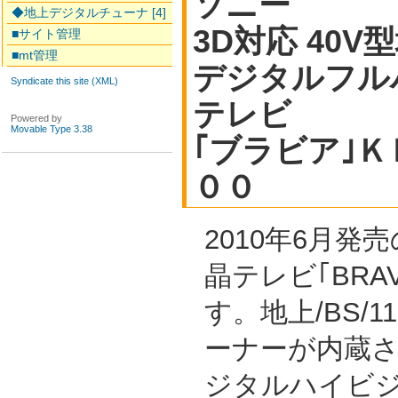
ソニー
◆地上デジタルチューナ [4]
3D対応 40V型
■サイト管理
■mt管理
デジタルフル
Syndicate this site (XML)
テレビ
Powered by
Movable Type 3.38
｢ブラビア｣
００
2010年6月発
晶テレビ｢BRAV
す。地上/BS/
ーナーが内蔵
ジタルハイビジ