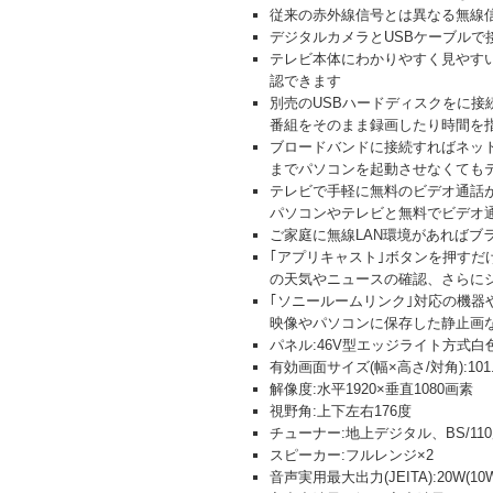
従来の赤外線信号とは異なる無線
デジタルカメラとUSBケーブルで
テレビ本体にわかりやすく見やす
認できます
別売のUSBハードディスクをに接
番組をそのまま録画したり時間を
ブロードバンドに接続すればネット
までパソコンを起動させなくても
テレビで手軽に無料のビデオ通話が
パソコンやテレビと無料でビデオ
ご家庭に無線LAN環境があればブ
｢アプリキャスト｣ボタンを押す
の天気やニュースの確認、さらに
｢ソニールームリンク｣対応の機器
映像やパソコンに保存した静止画
パネル:46V型エッジライト方式白
有効画面サイズ(幅×高さ/対角):101.8×
解像度:水平1920×垂直1080画素
視野角:上下左右176度
チューナー:地上デジタル、BS/110
スピーカー:フルレンジ×2
音声実用最大出力(JEITA):20W(10W