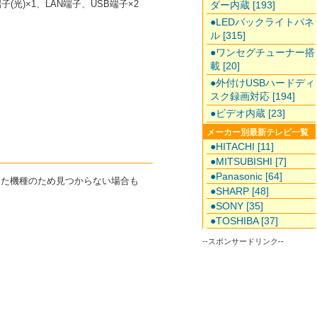
(光)×1、LAN端子、USB端子×2
ダー内蔵 [193]
●LEDバックライトパネ
ル [315]
●ワンセグチューナー搭
載 [20]
●外付けUSBハードディ
スク録画対応 [194]
●ビデオ内蔵 [23]
メーカー別最新テレビ一覧
●HITACHI [11]
●MITSUBISHI [7]
●Panasonic [64]
了した機種のため見つからない場合も
●SHARP [48]
●SONY [35]
●TOSHIBA [37]
--スポンサードリンク--