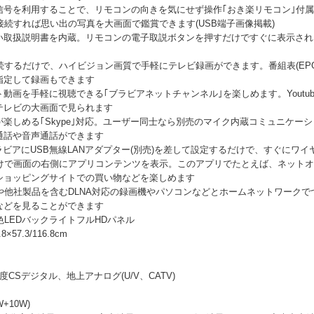
信号を利用することで、リモコンの向きを気にせず操作｢おき楽リモコン｣付属
接続すれば思い出の写真を大画面で鑑賞できます(USB端子画像掲載)
い取扱説明書を内蔵。リモコンの電子取説ボタンを押すだけですぐに表示され
続するだけで、ハイビジョン画質で手軽にテレビ録画ができます。番組表(EP
指定して録画もできます
動画を手軽に視聴できる｢ブラビアネットチャンネル｣を楽しめます。Youtu
テレビの大画面で見られます
楽しめる｢Skype｣対応。ユーザー同士なら別売のマイク内蔵コミュニケー
通話や音声通話ができます
ラビアにUSB無線LANアダプター(別売)を差して設定するだけで、すぐにワ
だけで画面の右側にアプリコンテンツを表示。このアプリでたとえば、ネット
ショッピングサイトでの買い物などを楽しめます
や他社製品を含むDLNA対応の録画機やパソコンなどとホームネットワーク
などを見ることができます
色LEDバックライトフルHDパネル
57.3/116.8cm
度CSデジタル、地上アナログ(U/V、CATV)
+10W)