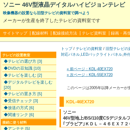
ソニー 46V型液晶デイタルハイビジョンテレビ KD
映像機器の設置なら旧型テレビの資料室で調べよう
メーカーが生産を終了したテレビの資料室です
|
|
|
|
サイトマップ
配線材料
配線接続方法
テレビ資料室
録画・再
トップ
/
テレビの資料室
/
旧型テレビの
対応パネル
,
LEDバックライトパネル
,
外
テレビの設置教室
◆テレビの選び方 [3]
◆DVDの豆知識 [10]
« 前ページ：KDL-40EX720
» 次ページ：KDL-55EX720
◆テレビを楽しむ [2]
◆デジタルテレビを楽しむ
[20]
このページは2005年以降メーカー
◆テレビの置き方 [5]
◆受信チェック [3]
KDL-46EX720
◆放送の方式 [6]
ソニー
◆関連リンク [6]
46V型地上/BS/110度CSデジ
接続に使う材料
｢ブラビア｣ＫＤＬ－４６ＥＸ７２
◆アンテナ [5]