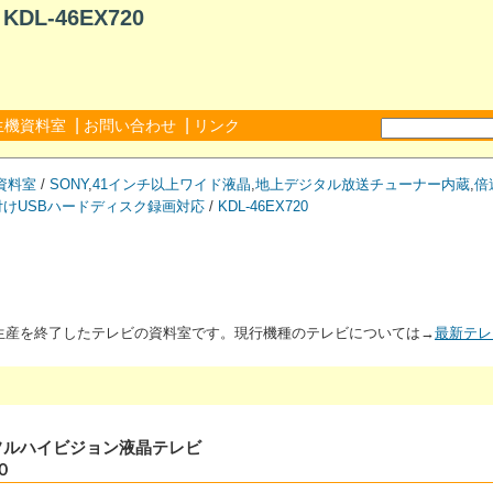
L-46EX720
|
|
生機資料室
お問い合わせ
リンク
資料室
/
SONY
,
41インチ以上ワイド液晶
,
地上デジタル放送チューナー内蔵
,
倍
付けUSBハードディスク録画対応
/
KDL-46EX720
が生産を終了したテレビの資料室です。現行機種のテレビについては→
最新テレ
タルフルハイビジョン液晶テレビ
０