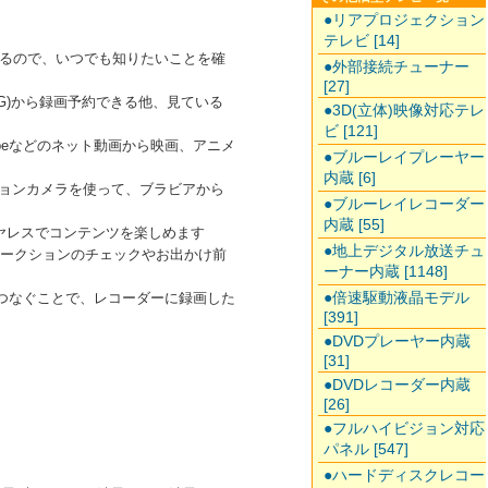
●リアプロジェクション
テレビ [14]
るので、いつでも知りたいことを確
●外部接続チューナー
[27]
G)から録画予約できる他、見ている
●3D(立体)映像対応テレ
ビ [121]
beなどのネット動画から映画、アニメ
●ブルーレイプレーヤー
内蔵 [6]
ションカメラを使って、ブラビアから
●ブルーレイレコーダー
内蔵 [55]
イヤレスでコンテンツを楽しめます
●地上デジタル放送チュ
オークションのチェックやお出かけ前
ーナー内蔵 [1148]
●倍速駆動液晶モデル
でつなぐことで、レコーダーに録画した
[391]
●DVDプレーヤー内蔵
[31]
●DVDレコーダー内蔵
[26]
●フルハイビジョン対応
パネル [547]
●ハードディスクレコー