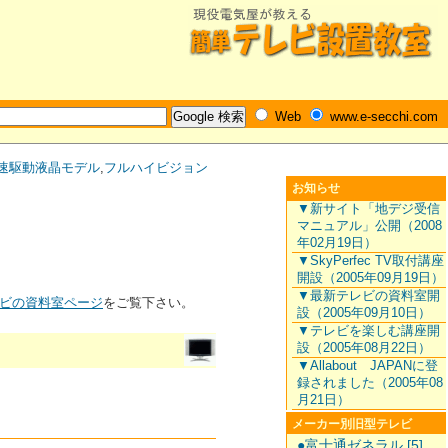
Web
www.e-secchi.com
速駆動液晶モデル
,
フルハイビジョン
お知らせ
▼新サイト「地デジ受信
マニュアル」公開（2008
年02月19日）
▼SkyPerfec TV取付講座
開設（2005年09月19日）
▼最新テレビの資料室開
ビの資料室ページ
をご覧下さい。
設（2005年09月10日）
▼テレビを楽しむ講座開
設（2005年08月22日）
▼Allabout JAPANに登
録されました（2005年08
月21日）
メーカー別旧型テレビ
●富士通ゼネラル [5]