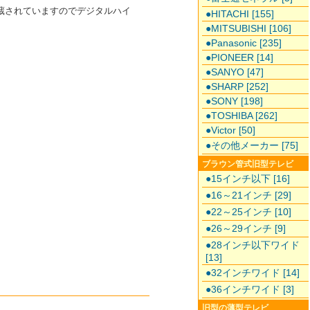
ーが内蔵されていますのでデジタルハイ
●HITACHI [155]
●MITSUBISHI [106]
●Panasonic [235]
●PIONEER [14]
●SANYO [47]
●SHARP [252]
●SONY [198]
●TOSHIBA [262]
●Victor [50]
●その他メーカー [75]
ブラウン管式旧型テレビ
●15インチ以下 [16]
●16～21インチ [29]
●22～25インチ [10]
●26～29インチ [9]
●28インチ以下ワイド
[13]
●32インチワイド [14]
●36インチワイド [3]
旧型の薄型テレビ