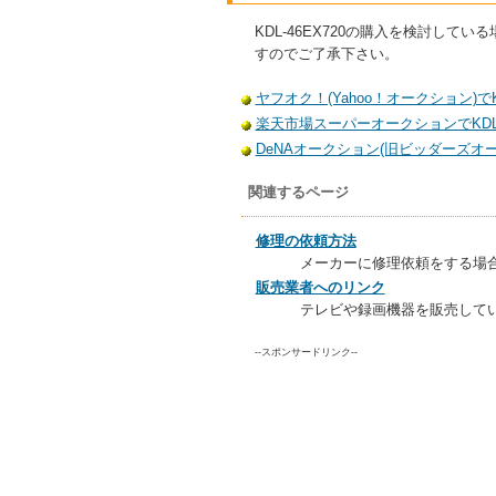
KDL-46EX720の購入を検討
すのでご了承下さい。
ヤフオク！(Yahoo！オークション)でKD
楽天市場スーパーオークションでKDL-
DeNAオークション(旧ビッダーズオーク
関連するページ
修理の依頼方法
メーカーに修理依頼をする場
販売業者へのリンク
テレビや録画機器を販売して
--スポンサードリンク--