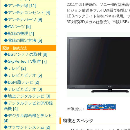
2011年3月発売の、ソニー46V型液
◆アンテナ線 [11]
ビジョン放送をフルHD画質で御覧い
◆アンテナコンセント [4]
LEDバックライト制御パネル採用。
◆アンテナパーツ [9]
3D対応(3Dメガネは別売)。市販U
◆AVパーツ [8]
◆配線の整理 [4]
◆電線の固定方法 [5]
配線・接続方法
◆BSアンテナの取付 [8]
◆SkyPerfec TV取付 [7]
◆テレビ [2]
◆テレビとビデオ [5]
◆BS内蔵テレビ [2]
◆テレビとビデオ [3]
◆地上デジタルテレビ [3]
◆デジタルテレビとDVD録
画機 [4]
画像提供：
◆デジタル録画機とテレビ
特徴とスペック
[4]
◆サラウンドシステム [2]