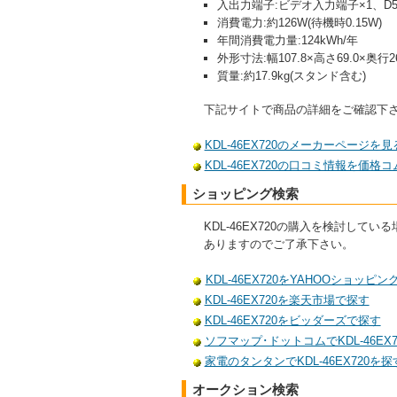
入出力端子:ビデオ入力端子×1、D5
消費電力:約126W(待機時0.15W)
年間消費電力量:124kWh/年
外形寸法:幅107.8×高さ69.0×奥行
質量:約17.9kg(スタンド含む)
下記サイトで商品の詳細をご確認下
KDL-46EX720のメーカーページを見
KDL-46EX720の口コミ情報を価格
ショッピング検索
KDL-46EX720の購入を検討
ありますのでご了承下さい。
KDL-46EX720をYAHOOショッピ
KDL-46EX720を楽天市場で探す
KDL-46EX720をビッダーズで探す
ソフマップ･ドットコムでKDL-46EX
家電のタンタンでKDL-46EX720を探
オークション検索