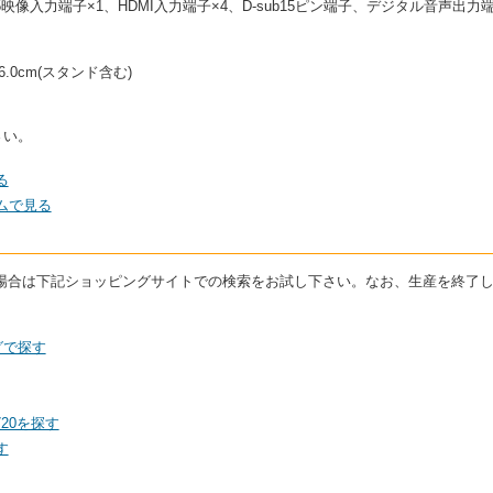
映像入力端子×1、HDMI入力端子×4、D-sub15ピン端子、デジタル音声出力端子
26.0cm(スタンド含む)
さい。
る
コムで見る
している場合は下記ショッピングサイトでの検索をお試し下さい。なお、生産を終
ングで探す
720を探す
す