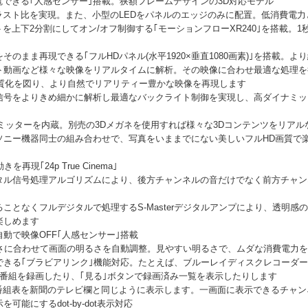
電できる｢人感センサー｣搭載。狭額フレームデザインの3D対応モデル
ラスト比を実現。また、小型のLEDをパネルのエッジのみに配置。低消費電力
を上下2分割にしてオン/オフ制御する｢モーションフローXR240｣を搭載。1
度をそのまま再現できる｢フルHDパネル(水平1920×垂直1080画素)｣を搭載
ト動画など様々な映像をリアルタイムに解析。その映像に合わせ最適な処理を
なる高画質化を図り、より自然でリアリティー豊かな映像を再現します
信号をよりきめ細かに解析し最適なバックライト制御を実現し、高ダイナミッ
ミッターを内蔵。別売の3Dメガネを使用すれば様々な3Dコンテンツをリアル
ソニー機器同士の組み合わせで、写真をいままでにない美しいフルHD画質で楽
現｢24p True Cinema｣
タル信号処理アルゴリズムにより、後方チャンネルの音だけでなく前方チャンネ
ことなくフルデジタルで処理するS-Masterデジタルアンプにより、透明感
楽しめます
動で映像OFF｢人感センサー｣搭載
るさに合わせて画面の明るさを自動調整。見やすい明るさで、ムダな消費電力
できる｢ブラビアリンク｣機能対応。たとえば、ブルーレイディスクレコーダー
番組を録画したり、｢見る｣ボタンで録画済み一覧を表示したりします
放送の番組表を新聞のテレビ欄と同じように表示します。一画面に表示できるチャ
能にするdot-by-dot表示対応