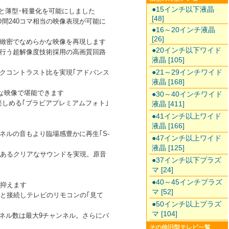
●15インチ以下液晶
と薄型･軽量化を可能にしました
[48]
秒間240コマ相当の映像表現が可能に
●16～20インチ液晶
[26]
。より緻密でなめらかな映像を再現します
●20インチ以下ワイド
行う超解像度技術採用の高画質回路
液晶 [105]
●21～29インチワイド
クコントラスト比を実現｢アドバンス
液晶 [168]
な映像で堪能できます
●30～40インチワイド
しめる｢ブラビアプレミアムフォト｣
液晶 [411]
●41インチ以上ワイド
液晶 [166]
ルの音もより臨場感豊かに再生｢S-
●47インチ以上ワイド
液晶 [125]
のあるクリアなサウンドを実現。原音
●37インチ以下プラズ
マ [24]
●40～45インチプラズ
を抑えます
マ [52]
と接続しテレビのリモコンの｢見て
●50インチ以上プラズ
マ [104]
ンネル数は最大9チャンネル。さらにパ
その他旧型テレビ一覧