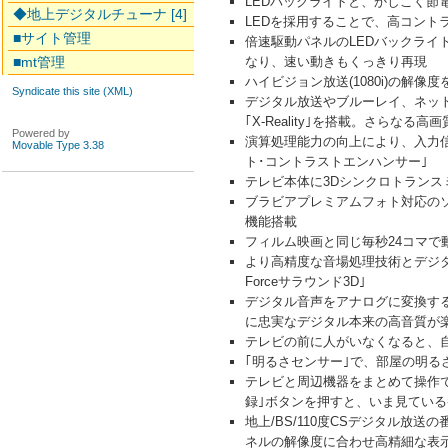
LEDバックライトと、かしこく節
◆地上デジタルチューナ [4]
LEDを採用することで、高コント
■サイト管理
倍速駆動パネルのLEDバックライト
■mt管理
なり、速い動きもくっきり再現
ハイビジョン放送(1080i)の解像
Syndicate this site (XML)
デジタル放送やブルーレイ、ネッ
｢X-Reality｣を搭載。さら
Powered by
演算処理能力の向上により、入力
Movable Type 3.38
ト･コントラストエンハンサー｣
テレビ本体に3Dシンクロトランス
ブラビアプレミアムフォト対応の
機能搭載
フィルム映画と同じ毎秒24コマで動きを再
より高精度な音場処理技術とデジ
Forceサラウンド3D｣
デジタル音声をアナログに変換する
に忠実なデジタル本来の高音質が
テレビの前に人がいなくなると、自
｢明るさセンサー｣で、部屋の明
テレビと周辺機器をまとめて操作
録｣ボタンを押すと、いま見ている
地上/BS/110度CSデジタル
ネルの解像度に合わせ高精細な表示を可