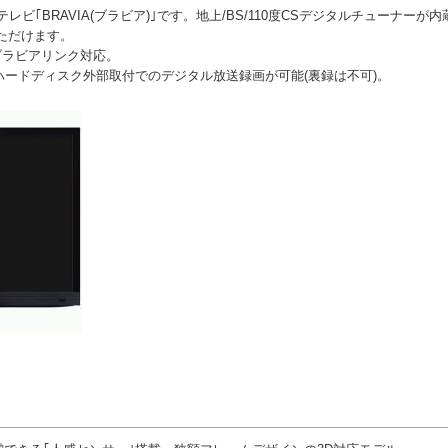
晶テレビ｢BRAVIA(ブラビア)｣です。地上/BS/110度CSデジタルチューナ
ただけます。
ブラビアリンク対応。
SBハードディスク外部取付でのデジタル放送録画が可能(裏録は不可)。