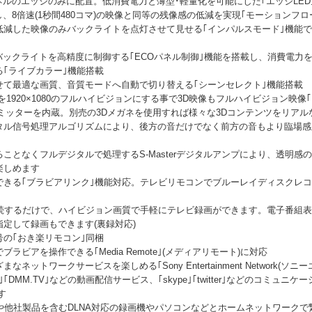
ネルのエッジのみに配置。低消費電力と薄型･軽量化を可能にした｢エッジLED
、8倍速(1秒間480コマ)の映像と同等の残像感の低減を実現｢モーションフローX
低減した映像のみバックライトを点灯させて見せる｢インパルスモード｣機能
バックライトを高精度に制御する｢ECOパネル制御｣機能を搭載し、消費電力を
｢ライブカラー｣機能搭載
せて最適な画質、音質モードへ自動で切り替える｢シーンセレクト｣機能搭載
920×1080のフルハイビジョンにする事で3D映像もフルハイビジョン映像｢Ful
ミッターを内蔵。別売の3Dメガネを使用すれば様々な3Dコンテンツをリアル
ル信号処理アルゴリズムにより、後方の音だけでなく前方の音もより臨場感豊かに
ことなくフルデジタルで処理するS-Masterデジタルアンプにより、透明感
楽しめます
きる｢ブラビアリンク｣機能対応。テレビリモコンでブルーレイディスクレコ
接続するだけで、ハイビジョン画質で手軽にテレビ録画ができます。電子番組
定して録画もできます(裏録対応)
の｢おき楽リモコン｣同梱
ビアを操作できる｢Media Remote｣(メディアリモート)に対応
ットワークサービスを楽しめる｢Sony Entertainment Network(
｣｢DMM.TV｣などの動画配信サービス、｢skype｣｢twitter｣などのコミュ
す
や他社製品を含むDLNA対応の録画機やパソコンなどとホームネットワーク