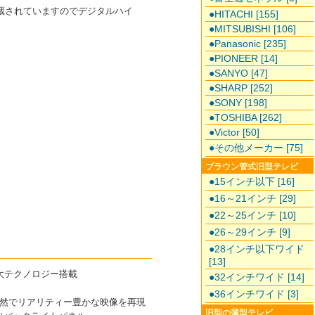
ーが内蔵されていますのでデジタルハイ
●HITACHI [155]
●MITSUBISHI [106]
●Panasonic [235]
●PIONEER [14]
●SANYO [47]
●SHARP [252]
●SONY [198]
●TOSHIBA [262]
●Victor [50]
●その他メーカー [75]
ブラウン管式旧型テレビ
●15インチ以下 [16]
●16～21インチ [29]
●22～25インチ [10]
●26～29インチ [9]
●28インチ以下ワイド
[13]
大テクノロジー搭載
●32インチワイド [14]
●36インチワイド [3]
然でリアリティー豊かな映像を再現
旧型の薄型テレビ