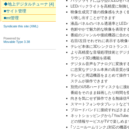
バックライトには小型のLEDをパ
◆地上デジタルチューナ [4]
LEDバックライトを高精度に制御し
■サイト管理
映像生成完了後の残像感を大きく
■mt管理
り映し出すことができます
液晶パネルのパネル透過率とLED
Syndicate this site (XML)
色鮮やかで魅力的な映像を表現する
番組のジャンルや接続機器に合わ
Powered by
右目/左目それぞれに表示する映像を1
Movable Type 3.38
テレビ本体に3Dシンクロトランス
より高精度な音場処理技術とデジタ
ラウンド3D｣機能を搭載
デジタル音声をアナログに変換する
に忠実なデジタル本来の高音質が
テレビと周辺機器をまとめて操作で
ステムが操作できます
別売のUSBハードディスクをに
番組をそのまま録画したり時間を指
向きを気にせず操作できる無線信号
スマートフォンやタブレットなどでブラ
ブロードバンドに接続すればさまざまなネ
ネットショッピングから｢YouTube
どの情報サービスがTVで楽しめま
｢ソニールームリンク｣対応の機器