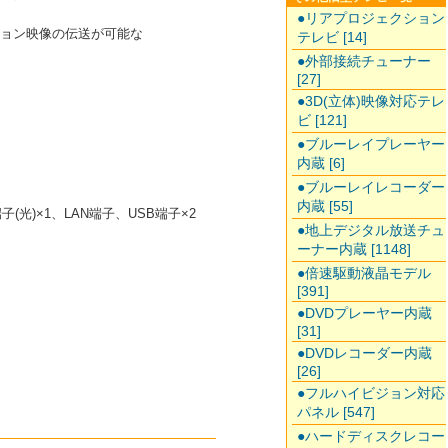
●リアプロジェクション
ジョン映像の伝送が可能な
テレビ [14]
●外部接続チューナー
[27]
●3D(立体)映像対応テレ
ビ [121]
●ブルーレイプレーヤー
内蔵 [6]
●ブルーレイレコーダー
内蔵 [55]
(光)×1、LAN端子、USB端子×2
●地上デジタル放送チュ
ーナー内蔵 [1148]
●倍速駆動液晶モデル
[391]
●DVDプレーヤー内蔵
[31]
●DVDレコーダー内蔵
[26]
●フルハイビジョン対応
パネル [547]
●ハードディスクレコー