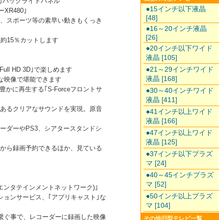
｣バックライトパネル
●15インチ以下液晶
R480｣
[48]
で、スポーツ等の素早い動きもくっき
●16～20インチ液晶
[26]
約15％カットします
●20インチ以下ワイド
液晶 [105]
●21～29インチワイド
l HD 3D｣で楽しめます
液晶 [168]
な映像で堪能できます
再生する｢S-Forceフロントサ
●30～40インチワイド
液晶 [411]
のあるクリアなサウンドを実現。原音
●41インチ以上ワイド
液晶 [166]
ーダーやPS3、シアタースタンドシ
●47インチ以上ワイド
液晶 [125]
表から録画予約できるほか、見ている
●37インチ以下プラズ
マ [24]
●40～45インチプラズ
マ [52]
ソニーエンタテインメントネットワーク)｣
●50インチ以上プラズ
ニケーションサービス、｢アプリキャスト｣な
マ [104]
で繋ぐ事で、レコーダーに録画した映像
その他旧型テレビ一覧