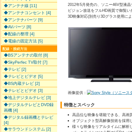
2012年5月発売の、ソニー46V型液
◆アンテナ線 [11]
ビジョン放送をフルHD画質で御覧い
◆アンテナコンセント [4]
3D映像対応(別売り3Dグラス使用に
◆アンテナパーツ [9]
◆AVパーツ [8]
◆配線の整理 [4]
◆電線の固定方法 [5]
配線・接続方法
◆BSアンテナの取付 [8]
◆SkyPerfec TV取付 [7]
◆テレビ [2]
◆テレビとビデオ [5]
◆BS内蔵テレビ [2]
◆テレビとビデオ [3]
画像提供：
◆地上デジタルテレビ [3]
◆デジタルテレビとDVD録
特徴とスペック
画機 [4]
高品位な映像を堪能できる、高画
◆デジタル録画機とテレビ
オブジェクト型高解像技術を採用した高
[4]
様々な映像をリアルタイムに解析
◆サラウンドシステム [2]