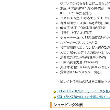
やパソコンに保存した静止画など
無線LAN機能(WPS対応)を内
IEEE802.11nにも対応
パネル:46V型3D対応エッジLEDバ
有効画面サイズ(幅×高さ/対角):101.8×
解像度:水平1920×垂直1080画素
視野角:上下左右176度
チューナー:地上/BS/110度CSデジ
スピーカー:フルレンジ×2
音声実用最大出力(JEITA):20W(10W
入出力端子:ビデオ入力端子×1、D5
消費電力:約137W(待機時0.15W)
年間消費電力量:130kWh/年
外形寸法:幅107.6×高さ68.7×奥行
質量:約17.6kg(スタンド含む)
下記サイトで商品の詳細をご確認下
KDL-46HX750のメーカーページを見
KDL-46HX750の口コミ情報を価格
ショッピング検索