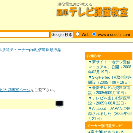
Web
www.e-secchi.com
ル放送チューナー内蔵
,
倍速駆動液晶
お知らせ
▼新サイト「地デジ受信
マニュアル」公開（2008
年02月19日）
▼SkyPerfec TV取付講座
開設（2005年09月19日）
▼最新テレビの資料室開
ビの資料室ページ
をご覧下さい。
設（2005年09月10日）
▼テレビを楽しむ講座開
設（2005年08月22日）
▼Allabout JAPANに登
録されました（2005年08
月21日）
メーカー別旧型テレビ
●富士通ゼネラル [5]