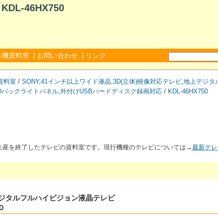
L-46HX750
|
|
生機資料室
お問い合わせ
リンク
資料室
/
SONY
,
41インチ以上ワイド液晶
,
3D(立体)映像対応テレビ
,
地上デジタ
EDバックライトパネル
,
外付けUSBハードディスク録画対応
/
KDL-46HX750
が生産を終了したテレビの資料室です。現行機種のテレビについては→
最新テレ
度CSデジタルフルハイビジョン液晶テレビ
０