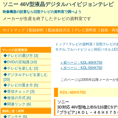
ソニー 46V型液晶デジタルハイビジョンテレビ KD
映像機器の設置なら旧型テレビの資料室で調べよう
メーカーが生産を終了したテレビの資料室です
|
|
|
|
サイトマップ
配線材料
配線接続方法
テレビ資料室
録画・再
トップ
/
テレビの資料室
/
旧型テレビの
モデル
,
フルハイビジョン対応パネル
,
L
テレビの設置教室
◆テレビの選び方 [3]
◆DVDの豆知識 [10]
« 前ページ：KDL-40HX750
» 次ページ：KDL-55HX750
◆テレビを楽しむ [2]
◆デジタルテレビを楽しむ
[20]
このページは2005年以降メーカー
◆テレビの置き方 [5]
◆受信チェック [3]
KDL-46HX750
◆放送の方式 [6]
ソニー
◆関連リンク [6]
3D対応 46V型地上/BS/110
接続に使う材料
｢ブラビア｣ＫＤＬ－４６ＨＸ７５
◆アンテナ [5]