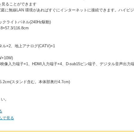
を見ることができます
蔵。家庭に無線LAN 環境があればすぐにインターネットに接続できます。ハイビ
ックライトパネル(240Hz駆動)
57.3/116.8cm
タル×2、地上アナログ(CATV)×1
+10W)
映像入力端子×1、HDMI入力端子×4、D-sub15ピン端子、デジタル音声出力端子
25.2cm(スタンド含む。本体部奥行4.7cm)
さい。
る
コムで見る