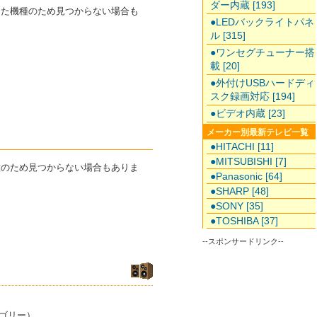
ダー内蔵 [193]
了した機種のため見つからない場合も
●LEDバックライトパネ
ル [315]
●ワンセグチューナー搭
載 [20]
●外付けUSBハードディ
スク録画対応 [194]
●ビデオ内蔵 [23]
メーカー別最新テレビ一覧
●HITACHI [11]
●MITSUBISHI [7]
機種のため見つからない場合もありま
●Panasonic [64]
●SHARP [48]
●SONY [35]
●TOSHIBA [37]
--スポンサードリンク--
ゴリー）