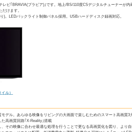
晶テレビ｢BRAVIA(ブラビア)｣です。地上/BS/110度CSデジタルチューナ
ただけます。
より)。LEDバックライト制御パネル採用。USBハードディスク録画対応。
質モデル。あらゆる映像をリビングの大画面で楽しむためのスマート高画質3
画質回路｢X-Reality｣搭載
し、その映像に合わせ最適な処理を行うことで更なる高画質化を図り、より自