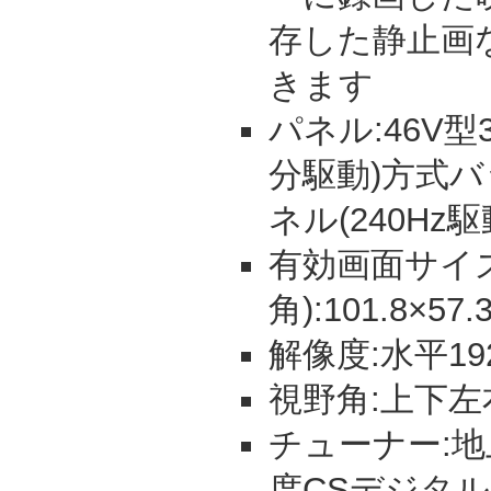
存した静止画
きます
パネル:46V型
分駆動)方式
ネル(240Hz駆
有効画面サイズ
角):101.8×57.
解像度:水平19
視野角:上下左
チューナー:地
度CSデジタ