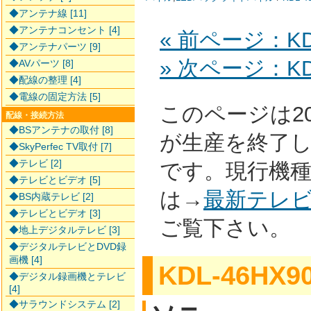
◆アンテナ線 [11]
◆アンテナコンセント [4]
« 前ページ：KDL
◆アンテナパーツ [9]
» 次ページ：KDL
◆AVパーツ [8]
◆配線の整理 [4]
◆電線の固定方法 [5]
このページは2
配線・接続方法
◆BSアンテナの取付 [8]
が生産を終了
◆SkyPerfec TV取付 [7]
◆テレビ [2]
です。現行機
◆テレビとビデオ [5]
は→
最新テレ
◆BS内蔵テレビ [2]
◆テレビとビデオ [3]
ご覧下さい。
◆地上デジタルテレビ [3]
◆デジタルテレビとDVD録
画機 [4]
KDL-46HX9
◆デジタル録画機とテレビ
[4]
◆サラウンドシステム [2]