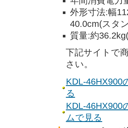
年間消費電力量:
外形寸法:幅112
40.0cm(スタ
質量:約36.2k
下記サイトで
さい。
KDL-46HX
る
KDL-46HX
ムで見る