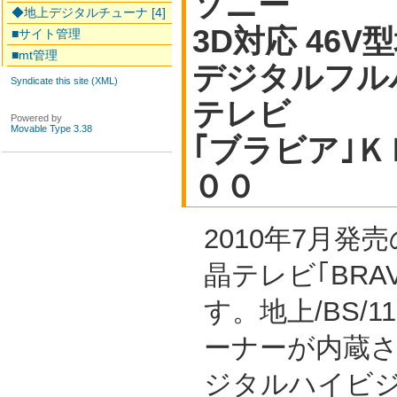
ソニー
◆地上デジタルチューナ [4]
3D対応 46V型
■サイト管理
■mt管理
デジタルフル
Syndicate this site (XML)
テレビ
Powered by
Movable Type 3.38
｢ブラビア｣
００
2010年7月発
晶テレビ｢BRAV
す。地上/BS/
ーナーが内蔵
ジタルハイビジ