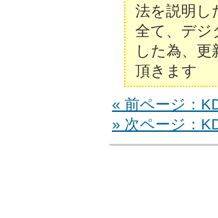
法を説明し
全て、デジ
した為、更
頂きます
« 前ページ：KDL
» 次ページ：KDL