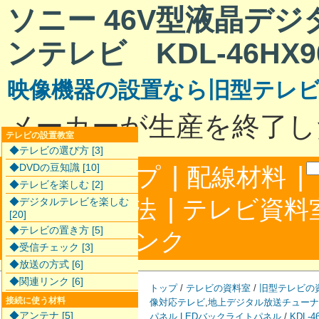
ソニー 46V型液晶デ
ンテレビ KDL-46HX9
映像機器の設置なら旧型テレ
メーカーが生産を終了し
テレビの設置教室
◆テレビの選び方 [3]
|
|
◆DVDの豆知識 [10]
サイトマップ
配線材料
◆テレビを楽しむ [2]
|
配線接続方法
テレビ資料
◆デジタルテレビを楽しむ
[20]
◆テレビの置き方 [5]
|
合わせ
リンク
◆受信チェック [3]
◆放送の方式 [6]
◆関連リンク [6]
トップ
/
テレビの資料室
/
旧型テレビの
接続に使う材料
像対応テレビ
,
地上デジタル放送チューナ
◆アンテナ [5]
パネル
,
LEDバックライトパネル
/
KDL-4