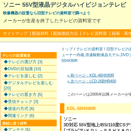
ソニー 55V型液晶デジタルハイビジョンテレビ KD
映像機器の設置なら旧型テレビの資料室で調べよう
メーカーが生産を終了したテレビの資料室です
|
|
|
|
サイトマップ
配線材料
配線接続方法
テレビ資料室
録画・再
トップ
/
テレビの資料室
/
旧型テレビの
ューナー内蔵
,
倍速駆動液晶モデル
,
DV
テレビの設置教室
55HX80R
◆テレビの選び方 [3]
◆DVDの豆知識 [10]
« 前ページ：KDL-46HX80R
◆テレビを楽しむ [2]
» 次ページ：LCD-26BHR400
◆デジタルテレビを楽しむ
[20]
◆テレビの置き方 [5]
このページは2005年以降メーカー
◆受信チェック [3]
KDL-55HX80R
◆放送の方式 [6]
◆関連リンク [6]
ソニー
接続に使う材料
3D対応 55V型地上/BS/110
◆アンテナ [5]
｢ブラビア｣ＫＤＬ－５５ＨＸ８０