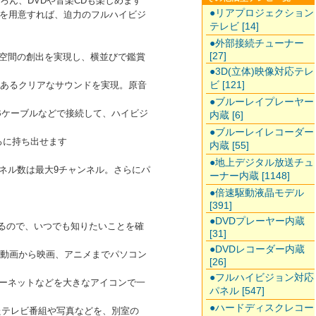
ろん、DVDや音楽CDも楽しめます
●リアプロジェクション
ネを用意すれば、迫力のフルハイビジ
テレビ [14]
●外部接続チューナー
[27]
音響空間の創出を実現し、横並びで鑑賞
●3D(立体)映像対応テレ
ビ [121]
のあるクリアなサウンドを実現。原音
●ブルーレイプレーヤー
Bケーブルなどで接続して、ハイビジ
内蔵 [6]
●ブルーレイレコーダー
ろに持ち出せます
内蔵 [55]
●地上デジタル放送チュ
ンネル数は最大9チャンネル。さらにパ
ーナー内蔵 [1148]
●倍速駆動液晶モデル
[391]
●DVDプレーヤー内蔵
れるので、いつでも知りたいことを確
[31]
●DVDレコーダー内蔵
ト動画から映画、アニメまでパソコン
[26]
●フルハイビジョン対応
ターネットなどを大きなアイコンで一
パネル [547]
●ハードディスクレコー
たテレビ番組や写真などを、別室の