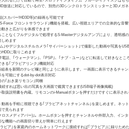
入れるだけで自動で再生｢スロットインタイプ｣。ブルーレイディスクはもち
や3D放送に対応しているので、別売の3Dシンクロトランスミッターと3Dメガ
(スカパー!HD3D等)の録画も可能です
S-Force フロントサラウンド｣機能を搭載。広い視聴エリアでの立体的な
の動きと広がりを体感できます
ことなくフルデジタルで処理するS-Masterデジタルアンプにより、透明感
楽しめます
ム｣やデジタルスチルカメラ｢サイバーショット｣で撮影した動画や写真をUS
のHDDに取りこめます
帯電話、｢ウォークマン｣、｢PSP｣、｢ナブ・ユー｣などに転送して好きなとこ
きる｢ブラビアリンク｣機能対応
放送の番組表を新聞のテレビ欄と同じように表示します。一画面に表示できるチャ
能にするdot-by-dot表示対応
の｢おき楽リモコン｣同梱
接続すれば思い出の写真を大画面で鑑賞できます(USB端子画像掲載)
取扱説明書を内蔵。リモコンのi-Manualボタンを押すだけですぐに表示さ
ト動画を手軽に視聴できる｢ブラビアネットチャンネル｣を楽しめます。ネッ
面で見られます
(クロスメディアバー)｣。ホームボタンを押すとチャンネルや外部入力、イン
彩な機能への画面切り替えが簡単に行えます
ブラビア｣を家庭内のホームネットワークに接続すれば｢ブラビア｣に録りため