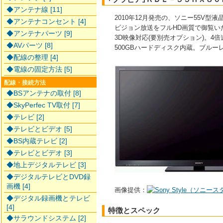
◆アンテナ線 [11]
2010年12月発売の、ソニー55V型
◆アンテナコンセント [4]
ビジョン放送をフルHD画質で御覧い
◆アンテナパーツ [9]
3D映像対応(要別売オプション)。4
◆AVパーツ [8]
500GBハードディスク内蔵。ブルーレイ
◆配線の整理 [4]
◆電線の固定方法 [5]
配線・接続方法
◆BSアンテナの取付 [8]
◆SkyPerfec TV取付 [7]
◆テレビ [2]
◆テレビとビデオ [5]
◆BS内蔵テレビ [2]
◆テレビとビデオ [3]
◆地上デジタルテレビ [3]
◆デジタルテレビとDVD録
画機 [4]
画像提供：
◆デジタル録画機とテレビ
[4]
特徴とスペック
◆サラウンドシステム [2]