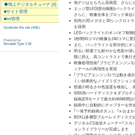
地デジはもちろん高画質、さらに
◆地上デジタルチューナ [4]
エッジ型LED(部分駆動)バック
■サイト管理
さらに、映像全体をブロック単位
■mt管理
別売の3Dメガネと3Dシンクロト
を採用
Syndicate this site (XML)
LEDバックライトのオン/オフ制御
1秒間60コマの映像を240コマ
Powered by
Movable Type 3.38
また、バックライトを部分的にオン
明るい部屋でも鮮やかな色彩や深い
限に抑え、高コントラストで奥行
映像処理技術｢ブラビアエンジン3
ィテールの再現性を実現
｢ブラビアエンジン3｣では動き
くい効果的なノイズリダクション
部屋の明るさや色温度を検知し、画
500GBハードディスク＆ダブル
録画(ERモードで最大約469時間)
録画中に自動的にチャプターを作成
｢一発予約録画ボタン｣、｢x-おま
BDXL(多層型ブルーレイディス
デジタルCS放送チューナー｢スカ
ョンライブラリーが完成します