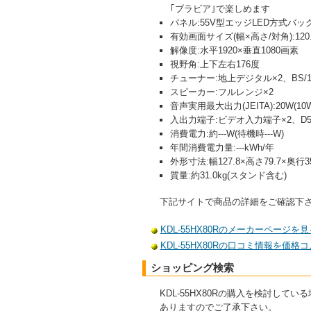
｢ブラビア｣で楽しめます
パネル:55V型エッジLED方式バ
有効画面サイズ(幅×高さ/対角):120.9×
解像度:水平1920×垂直1080画素
視野角:上下左右176度
チューナー:地上デジタル×2、BS/1
スピーカー:フルレンジ×2
音声実用最大出力(JEITA):20W(10W
入出力端子:ビデオ入力端子×2、D5
消費電力:約---W(待機時---W)
年間消費電力量:---kWh/年
外形寸法:幅127.8×高さ79.7×奥行
質量:約31.0kg(スタンド含む)
下記サイトで商品の詳細をご確認下
KDL-55HX80Rのメーカーページを見
KDL-55HX80Rの口コミ情報を価格
ショッピング検索
KDL-55HX80Rの購入を検討
ありますのでご了承下さい。