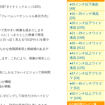
●15インチ以下液晶
現｢ダイナミックエッジLED｣
[48]
●16～20インチ液晶
｢フレームシーケンシャル表示方式｣
[26]
●20インチ以下ワイド
液晶 [105]
れいで見やすい映像を描きだします
●21～29インチワイド
さらにくっきりとした映像で再現
液晶 [168]
と白っぽく見える｢白ぼやけ｣を最小
●30～40インチワイド
液晶 [411]
なめらかな色階調表現と精細感のあるデ
●41インチ以上ワイド
液晶 [166]
します。これにより、残像が発生しに
●47インチ以上ワイド
液晶 [125]
同時にしかもフルハイビジョンで長時間
●37インチ以下プラズ
マ [24]
｣が機能
●40～45インチプラズ
能が満載
マ [52]
●50インチ以上プラズ
クにダビングして自分だけのハイビジ
マ [104]
その他旧型テレビ一覧