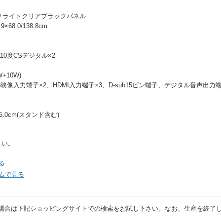
ックライトクリアブラックパネル
68.0/138.8cm
10度CSデジタル×2
+10W)
映像入力端子×2、HDMI入力端子×3、D-sub15ピン端子、デジタル音声出力端子
35.0cm(スタンド含む)
さい。
る
コムで見る
している場合は下記ショッピングサイトでの検索をお試し下さい。なお、生産を終