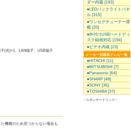
ダー内蔵 [193]
●LEDバックライトパネ
ル [315]
●ワンセグチューナー搭
載 [20]
●外付けUSBハードディ
スク録画対応 [194]
●ビデオ内蔵 [23]
(光)×1、LAN端子、USB端子
メーカー別最新テレビ一覧
●HITACHI [11]
●MITSUBISHI [7]
●Panasonic [64]
●SHARP [48]
●SONY [35]
●TOSHIBA [37]
--スポンサードリンク--
了した機種のため見つからない場合も