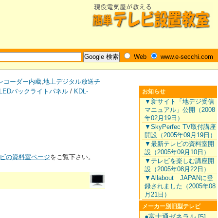
Web
www.e-secchi.com
レコーダー内蔵
,
地上デジタル放送チ
LEDバックライトパネル
/
KDL-
お知らせ
▼新サイト「地デジ受信
マニュアル」公開（2008
年02月19日）
▼SkyPerfec TV取付講座
開設（2005年09月19日）
▼最新テレビの資料室開
設（2005年09月10日）
ビの資料室ページ
をご覧下さい。
▼テレビを楽しむ講座開
設（2005年08月22日）
▼Allabout JAPANに登
録されました（2005年08
月21日）
メーカー別旧型テレビ
●富士通ゼネラル [5]