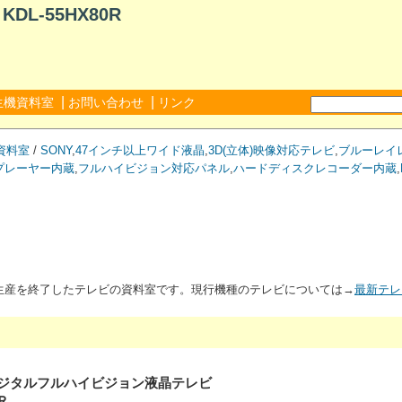
L-55HX80R
|
|
生機資料室
お問い合わせ
リンク
資料室
/
SONY
,
47インチ以上ワイド液晶
,
3D(立体)映像対応テレビ
,
ブルーレイ
Dプレーヤー内蔵
,
フルハイビジョン対応パネル
,
ハードディスクレコーダー内蔵
,
が生産を終了したテレビの資料室です。現行機種のテレビについては→
最新テレ
度CSデジタルフルハイビジョン液晶テレビ
Ｒ