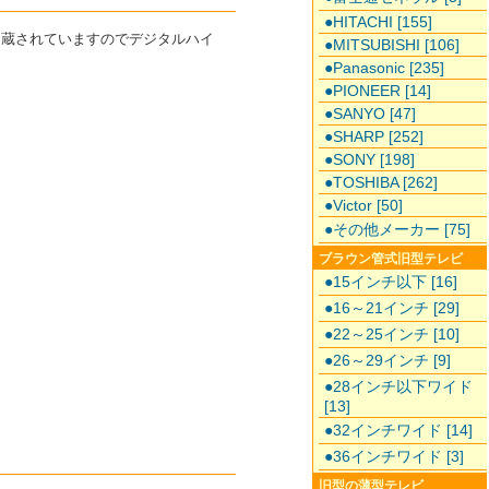
●HITACHI [155]
ーが内蔵されていますのでデジタルハイ
●MITSUBISHI [106]
●Panasonic [235]
●PIONEER [14]
●SANYO [47]
●SHARP [252]
●SONY [198]
●TOSHIBA [262]
●Victor [50]
●その他メーカー [75]
ブラウン管式旧型テレビ
●15インチ以下 [16]
●16～21インチ [29]
●22～25インチ [10]
●26～29インチ [9]
●28インチ以下ワイド
[13]
●32インチワイド [14]
●36インチワイド [3]
旧型の薄型テレビ