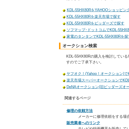
KDL-55HX80RをYAHOOショッピ
KDL-55HX80Rを楽天市場で探す
KDL-55HX80Rをビッダーズで探す
ソフマップ･ドットコムでKDL-55HX
家電のタンタンでKDL-55HX80Rを探
オークション検索
KDL-55HX80Rの購入を検討
すのでご了承下さい。
ヤフオク！(Yahoo！オークション)でK
楽天市場スーパーオークションでKDL-
DeNAオークション(旧ビッダーズオーク
関連するページ
修理の依頼方法
メーカーに修理依頼をする場
販売業者へのリンク
テレビや録画機器を販売して