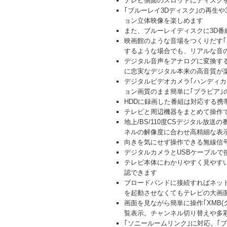
テレビ側面のスロットにディスクを
｢ブルーレイ3Dディスク｣の再生
ョン立体映像を楽しめます
また、ブルーレイディスクに3D番組
映画館のような音場をつくりだす｢
するような場合でも、リアルな音
デジタル音声をアナログに変換する
に忠実なデジタル本来の高音質が
デジタルビデオカメラ｢ハンディカ
ョン画質のまま簡単に｢ブラビア｣
HDDに録画した番組は対応する携
テレビと周辺機器をまとめて操作で
地上/BS/110度CSデジタル
ネルの解像度に合わせ高精細な表示を可
向きを気にせず操作できる無線信号
デジタルカメラとUSBケーブルで
テレビ本体にわかりやすく見やすい
認できます
ブロードバンドに接続すればネッ
を起動させなくてもテレビの大画
画面を見ながら簡単に操作｢XMB
覧表示。チャンネル切り替えや多
｢ソニールームリンク｣に対応。｢