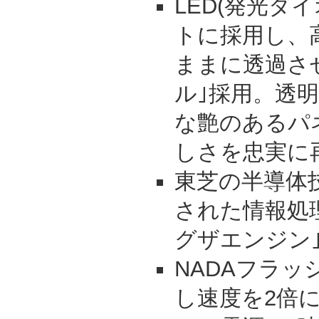
LED(発光ダ
トに採用し、
ままに透過させ
ル｣採用。透
な艶のあるパ
しさを忠実に
東芝の半導体
された情報処
グザエンジン
NADAフラ
し速度を2倍