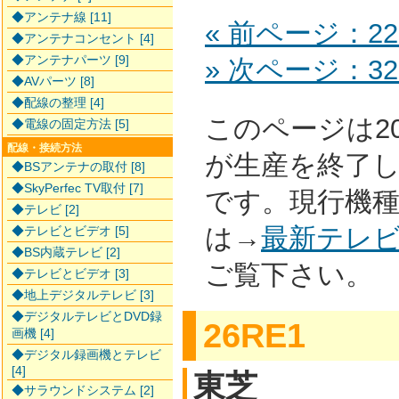
◆アンテナ線 [11]
« 前ページ：22
◆アンテナコンセント [4]
◆アンテナパーツ [9]
» 次ページ：32
◆AVパーツ [8]
◆配線の整理 [4]
このページは2
◆電線の固定方法 [5]
配線・接続方法
が生産を終了
◆BSアンテナの取付 [8]
◆SkyPerfec TV取付 [7]
です。現行機
◆テレビ [2]
は→
最新テレ
◆テレビとビデオ [5]
◆BS内蔵テレビ [2]
ご覧下さい。
◆テレビとビデオ [3]
◆地上デジタルテレビ [3]
◆デジタルテレビとDVD録
26RE1
画機 [4]
◆デジタル録画機とテレビ
[4]
東芝
◆サラウンドシステム [2]