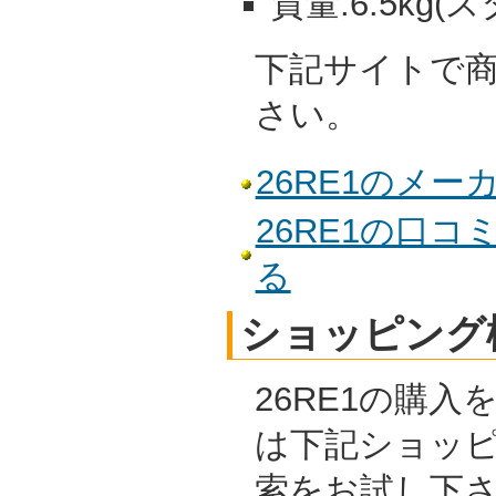
質量:6.5kg(
下記サイトで
さい。
26RE1のメ
26RE1の口
る
ショッピング
26RE1の購
は下記ショッ
索をお試し下