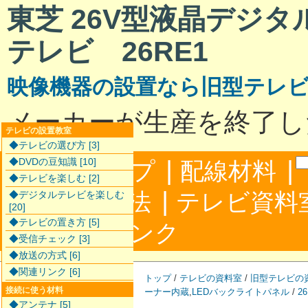
東芝 26V型液晶デジ
テレビ 26RE1
映像機器の設置なら旧型テレ
メーカーが生産を終了し
テレビの設置教室
◆テレビの選び方 [3]
|
|
◆DVDの豆知識 [10]
サイトマップ
配線材料
◆テレビを楽しむ [2]
|
配線接続方法
テレビ資料
◆デジタルテレビを楽しむ
[20]
◆テレビの置き方 [5]
|
合わせ
リンク
◆受信チェック [3]
◆放送の方式 [6]
◆関連リンク [6]
トップ
/
テレビの資料室
/
旧型テレビの
接続に使う材料
ーナー内蔵
,
LEDバックライトパネル
/
2
◆アンテナ [5]