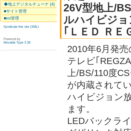
◆地上デジタルチューナ [4]
26V型地上/B
■サイト管理
ルハイビジョ
■mt管理
Syndicate this site (XML)
｢ＬＥＤ ＲＥ
Powered by
Movable Type 3.38
2010年6月発
テレビ｢REGZ
上/BS/110
が内蔵されて
ハイビジョン
ます。
LEDバックラ