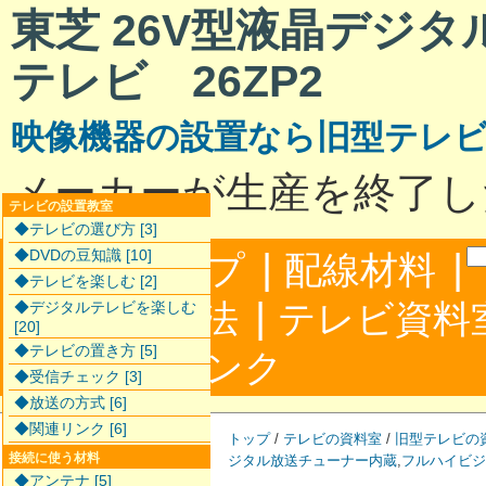
東芝 26V型液晶デジ
テレビ 26ZP2
映像機器の設置なら旧型テレ
メーカーが生産を終了し
テレビの設置教室
◆テレビの選び方 [3]
|
|
◆DVDの豆知識 [10]
サイトマップ
配線材料
◆テレビを楽しむ [2]
|
配線接続方法
テレビ資料
◆デジタルテレビを楽しむ
[20]
◆テレビの置き方 [5]
|
合わせ
リンク
◆受信チェック [3]
◆放送の方式 [6]
◆関連リンク [6]
トップ
/
テレビの資料室
/
旧型テレビの
接続に使う材料
ジタル放送チューナー内蔵
,
フルハイビジ
◆アンテナ [5]