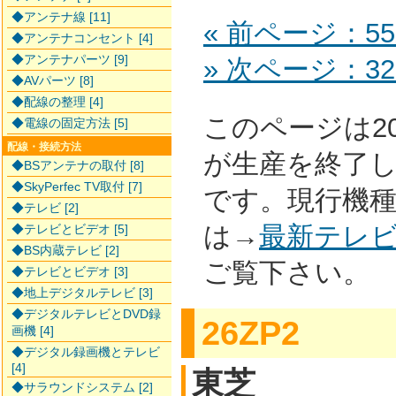
◆アンテナ線 [11]
« 前ページ：55
◆アンテナコンセント [4]
◆アンテナパーツ [9]
» 次ページ：32
◆AVパーツ [8]
◆配線の整理 [4]
このページは2
◆電線の固定方法 [5]
配線・接続方法
が生産を終了
◆BSアンテナの取付 [8]
◆SkyPerfec TV取付 [7]
です。現行機
◆テレビ [2]
は→
最新テレ
◆テレビとビデオ [5]
◆BS内蔵テレビ [2]
ご覧下さい。
◆テレビとビデオ [3]
◆地上デジタルテレビ [3]
◆デジタルテレビとDVD録
26ZP2
画機 [4]
◆デジタル録画機とテレビ
[4]
東芝
◆サラウンドシステム [2]