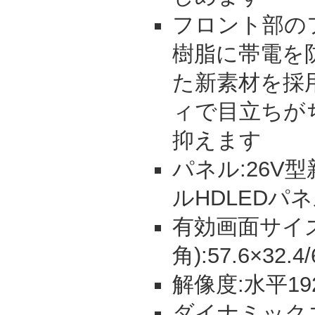
フロント部の
樹脂に帯電を
た新素材を採
ィで目立ちが
抑えます
パネル:26V型
ルHDLEDパ
有効画面サイズ
角):57.6×32.4
解像度:水平19
ダイナミックコ