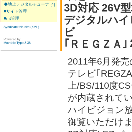
◆地上デジタルチューナ [4]
3D対応 26V型
■サイト管理
デジタルハイ
■mt管理
Syndicate this site (XML)
ビ
Powered by
｢ＲＥＧＺＡ
Movable Type 3.38
2011年6月発
テレビ｢REGZ
上/BS/110
が内蔵されて
ハイビジョン放
御覧いただけ