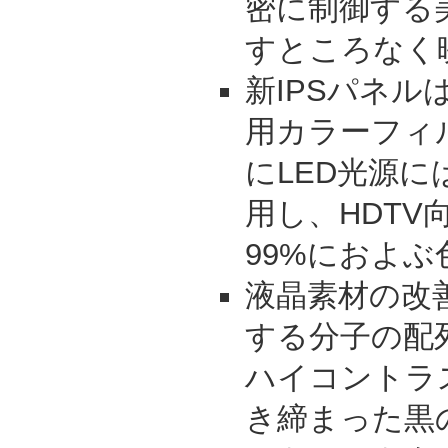
密に制御する
すところなく
新IPSパネル
用カラーフィ
にLED光源
用し、HDTV
99%におよ
液晶素材の改
する分子の配
ハイコントラ
き締まった黒