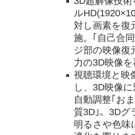
3D超解像技
ルHD(1920×
対し画素を復
施。｢自己合
ジ部の映像復
力の3D映像
視聴環境と映
し、3D映像
自動調整｢お
質3D｣。3D
明るさや色味