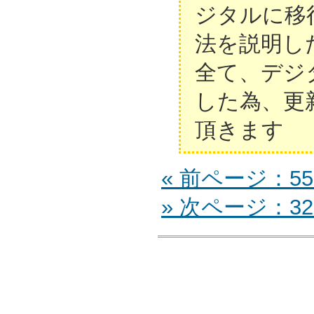
ジタルに移
法を説明し
全て、デジ
した為、更
頂きます
« 前ページ：55
» 次ページ：32