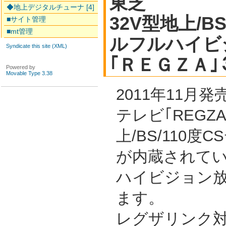
東芝
◆地上デジタルチューナ [4]
32V型地上/B
■サイト管理
■mt管理
ルフルハイビ
Syndicate this site (XML)
｢ＲＥＧＺＡ｣
Powered by
Movable Type 3.38
2011年11月
テレビ｢REGZ
上/BS/110
が内蔵されて
ハイビジョン
ます。
レグザリンク対