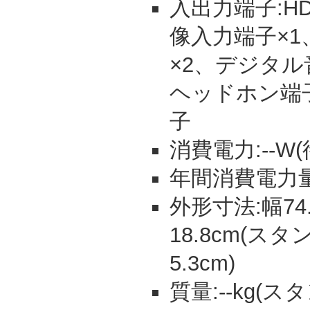
入出力端子:HD
像入力端子×
×2、デジタル
ヘッドホン端子
子
消費電力:--W(
年間消費電力量:
外形寸法:幅74.
18.8cm(
5.3cm)
質量:--kg(ス