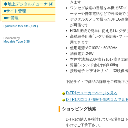
きます
◆地上デジタルチューナ [4]
ワンセグ放送の番組を本機でSDメ
■サイト管理
ーヤーや携帯電話などで外出先で
■mt管理
デジタルカメラで撮ったJPEG画
が可能です
Syndicate this site (XML)
HDMI接続で簡単に使える｢レグザ
高精細番組表｢レグザ番組表･ファ
Powered by
Movable Type 3.38
用できます
使用電源:AC100V・50/60Hz
消費電力:24W
本体寸法:幅238×奥行161×高さ33
質量(スタンド含む):約0.68kg
接続端子:ビデオ出力×1、D3映像出
下記サイトで商品の詳細をご確認下
D-TR1のメーカーページを見る
D-TR1の口コミ情報を価格コムで見
ショッピング検索
D-TR1の購入を検討している場合
すのでご了承下さい。