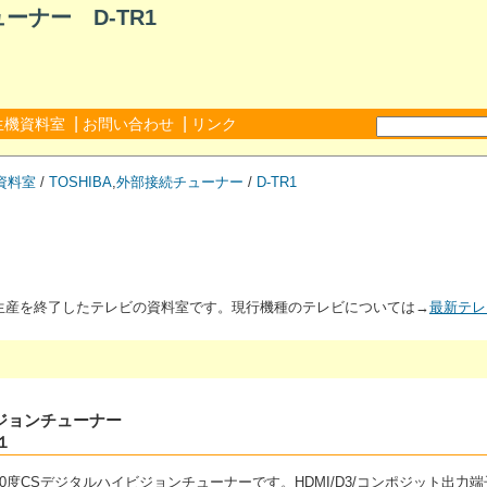
ーナー D-TR1
|
|
生機資料室
お問い合わせ
リンク
資料室
/
TOSHIBA
,
外部接続チューナー
/
D-TR1
が生産を終了したテレビの資料室です。現行機種のテレビについては→
最新テレ
ビジョンチューナー
１
/110度CSデジタルハイビジョンチューナーです。HDMI/D3/コンポジット出力