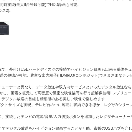
同時接続(最大8台登録可能)でHDD録画も可能。
ス2)。
れて、外付けUSBハードディスクの接続でハイビジョン録画も出来る単体チ
送の視聴が可能。豊富な出力端子(HDMI/D3/コンポジット)でさまざまなテ
チューナーと異なり、データ放送や双方向サービスといったデジタル放送なら
対し、画素を復元して高密度で緻密な映像描写を行う超解像技術｢レゾリュー
、デジタル放送の番組も精細感のある美しい映像で楽しめます
ンパクトサイズを実現。テレビ台の中に容易に収納できるほか、レグザAシリー
に、接続したテレビの電源/音量/入力切換ボタンを追加したレグザチューナー
とでデジタル放送をハイビジョン録画することが可能。市販のUSBハブを介