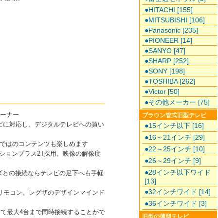
●HITACHI [155]
●MITSUBISHI [106]
●Panasonic [235]
●PIONEER [14]
●SANYO [47]
●SHARP [252]
●SONY [198]
●TOSHIBA [262]
●Victor [50]
●その他メーカー [75]
ューナー
ブラウン管式旧型テレビ
レビに対応し、デジタルテレビへの買い
●15インチ以下 [16]
●16～21インチ [29]
ではのコンテンツも楽しめます
●22～25インチ [10]
ションプラス2｣採用。映像の解像度
●26～29インチ [9]
●28インチ以下ワイド
ズとの接続ならテレビの足下へも手軽
[13]
●32インチワイド [14]
リモコン。レグザのデザインマインド
●36インチワイド [3]
して最大4台まで同時接続することがで
旧型の薄型テレビ