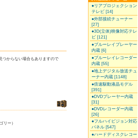
●リアプロジェクション
テレビ [14]
●外部接続チューナー
[27]
●3D(立体)映像対応テレ
ビ [121]
●ブルーレイプレーヤー
内蔵 [6]
●ブルーレイレコーダー
め見つからない場合もありますので
内蔵 [55]
●地上デジタル放送チュ
ーナー内蔵 [1148]
●倍速駆動液晶モデル
[391]
●DVDプレーヤー内蔵
[31]
●DVDレコーダー内蔵
[26]
●フルハイビジョン対応
ゴリー）
パネル [547]
●ハードディスクレコー