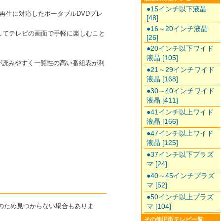
●15インチ以下液晶
再生に対応したポータブルDVDプレ
[48]
●16～20インチ液晶
生してテレビの画面で手軽に楽しむこと
[26]
●20インチ以下ワイド
液晶 [105]
字が読みやすく一覧性の高い番組表が利
●21～29インチワイド
液晶 [168]
●30～40インチワイド
液晶 [411]
●41インチ以上ワイド
液晶 [166]
●47インチ以上ワイド
液晶 [125]
●37インチ以下プラズ
マ [24]
●40～45インチプラズ
マ [52]
●50インチ以上プラズ
種のため見つからない場合もありま
マ [104]
その他旧型テレビ一覧