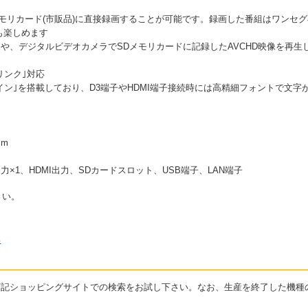
モリカード(市販品)に直接録画することが可能です。録画した番組はワンセグ
も楽しめます
像や、デジタルビデオカメラでSDメモリカードに記録したAVCHD映像を再
リンク｣対応
イン｣を搭載しており、D3端子やHDMI端子接続時には高精細フォントで文
mm
力×1、HDMI出力、SDカードスロット、USB端子、LAN端子
さい。
る
は下記ショッピングサイトでの検索をお試し下さい。なお、生産を終了した機