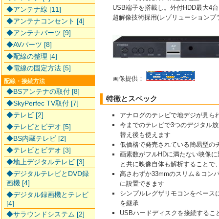
USB端子を搭載し。外付HDD最大4台
◆アンテナ線 [11]
超解像技術採用(レゾリューションプラ
◆アンテナコンセント [4]
◆アンテナパーツ [9]
◆AVパーツ [8]
◆配線の整理 [4]
◆電線の固定方法 [5]
画像提供：
配線・接続方法
◆BSアンテナの取付 [8]
特徴とスペック
◆SkyPerfec TV取付 [7]
◆テレビ [2]
アナログのテレビで地デジが見ら
今までのテレビで3つのデジタル放
◆テレビとビデオ [5]
替え後も使えます
◆BS内蔵テレビ [2]
低価格で発売されている簡易型の
◆テレビとビデオ [3]
画素数がフルHDに満たない映像に
◆地上デジタルテレビ [3]
と共に映像自体も解析することで
◆デジタルテレビとDVD録
高さわずか33mmのスリム＆コ
画機 [4]
に設置できます
シンプルレグザリモコンをベース
◆デジタル録画機とテレビ
[4]
を継承
USBハードディスクを接続するこ
◆サラウンドシステム [2]