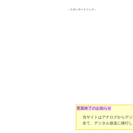
--スポンサードリンク--
更新終了のお知らせ
当サイトはアナログからデジ
全て、デジタル放送に移行し