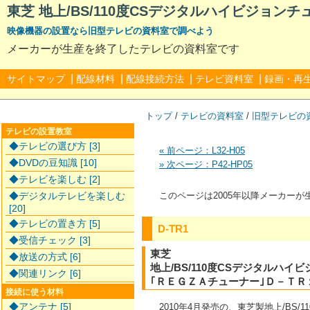
東芝 地上/BS/110度CSデジタルハイビジョンチュ
映像機器の設置なら旧型テレビの資料室で調べよう
メーカーが生産を終了したテレビの資料室です
|
|
|
|
サイトマップ
配線材料
配線接続方法
テレビ資料室
録画・再
トップ
/
テレビの資料室
/
旧型テレビの
テレビの設置教室
◆テレビの選び方 [3]
« 前ページ：L32-H05
◆DVDの豆知識 [10]
» 次ページ：P42-HP05
◆テレビを楽しむ [2]
◆デジタルテレビを楽しむ
このページは2005年以降メーカー
[20]
◆テレビの置き方 [5]
D-TR1
◆受信チェック [3]
東芝
◆放送の方式 [6]
地上/BS/110度CSデジタルハイ
◆関連リンク [6]
｢ＲＥＧＺＡチューナー｣Ｄ－ＴＲ
接続に使う材料
◆アンテナ [5]
2010年4月発売の、東芝製地上/BS