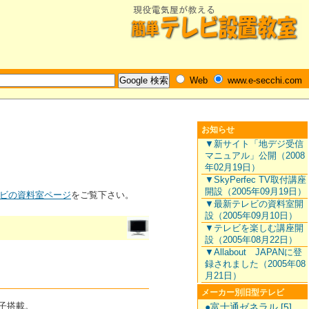
Web
www.e-secchi.com
お知らせ
▼新サイト「地デジ受信
マニュアル」公開（2008
年02月19日）
▼SkyPerfec TV取付講座
開設（2005年09月19日）
ビの資料室ページ
をご覧下さい。
▼最新テレビの資料室開
設（2005年09月10日）
▼テレビを楽しむ講座開
設（2005年08月22日）
▼Allabout JAPANに登
録されました（2005年08
月21日）
メーカー別旧型テレビ
端子搭載。
●富士通ゼネラル [5]