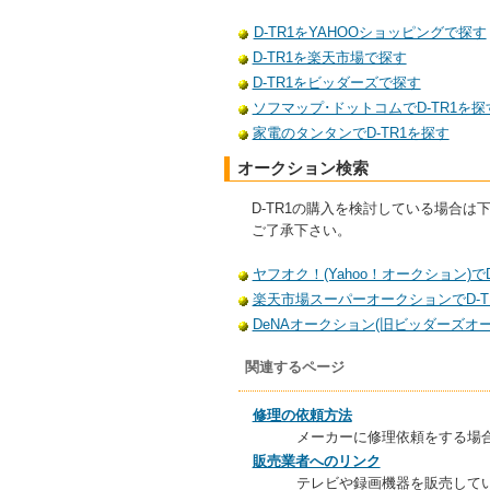
D-TR1をYAHOOショッピングで探す
D-TR1を楽天市場で探す
D-TR1をビッダーズで探す
ソフマップ･ドットコムでD-TR1を探
家電のタンタンでD-TR1を探す
オークション検索
D-TR1の購入を検討している場合
ご了承下さい。
ヤフオク！(Yahoo！オークション)でD
楽天市場スーパーオークションでD-T
DeNAオークション(旧ビッダーズオー
関連するページ
修理の依頼方法
メーカーに修理依頼をする場
販売業者へのリンク
テレビや録画機器を販売して