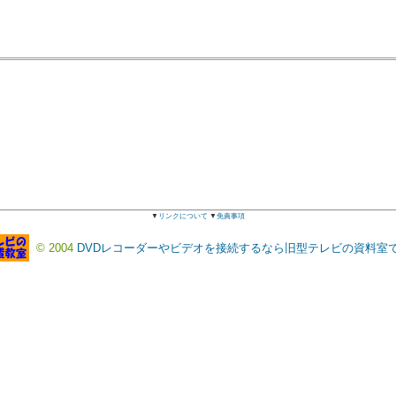
▼
リンクについて
▼
免責事項
© 2004
DVDレコーダーやビデオを接続するなら旧型テレビの資料室