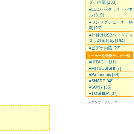
ダー内蔵 [193]
●LEDバックライトパネ
ル [315]
●ワンセグチューナー搭
載 [20]
●外付けUSBハードディ
スク録画対応 [194]
●ビデオ内蔵 [23]
メーカー別最新テレビ一覧
●HITACHI [11]
●MITSUBISHI [7]
●Panasonic [64]
●SHARP [48]
●SONY [35]
●TOSHIBA [37]
--スポンサードリンク--