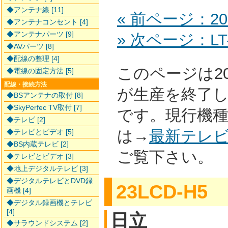
◆アンテナ線 [11]
« 前ページ：20L
◆アンテナコンセント [4]
◆アンテナパーツ [9]
» 次ページ：LT-
◆AVパーツ [8]
◆配線の整理 [4]
このページは2
◆電線の固定方法 [5]
配線・接続方法
が生産を終了
◆BSアンテナの取付 [8]
◆SkyPerfec TV取付 [7]
です。現行機
◆テレビ [2]
は→
最新テレ
◆テレビとビデオ [5]
◆BS内蔵テレビ [2]
ご覧下さい。
◆テレビとビデオ [3]
◆地上デジタルテレビ [3]
◆デジタルテレビとDVD録
23LCD-H5
画機 [4]
◆デジタル録画機とテレビ
[4]
日立
◆サラウンドシステム [2]