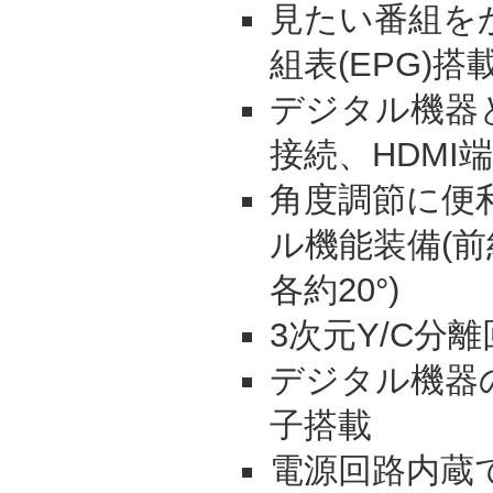
見たい番組を
組表(EPG)搭
デジタル機器
接続、HDMI
角度調節に便
ル機能装備(前
各約20°)
3次元Y/C分
デジタル機器
子搭載
電源回路内蔵