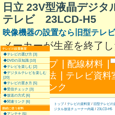
日立 23V型液晶デジ
テレビ 23LCD-H5
映像機器の設置なら旧型テレ
メーカーが生産を終了し
テレビの設置教室
◆テレビの選び方 [3]
|
|
◆DVDの豆知識 [10]
サイトマップ
配線材料
◆テレビを楽しむ [2]
|
配線接続方法
テレビ資料
◆デジタルテレビを楽しむ
[20]
◆テレビの置き方 [5]
|
合わせ
リンク
◆受信チェック [3]
◆放送の方式 [6]
◆関連リンク [6]
トップ
/
テレビの資料室
/
旧型テレビの
接続に使う材料
ジタル放送チューナー内蔵
/
23LCD-H5
◆アンテナ [5]