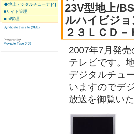
◆地上デジタルチューナ [4]
23V型地上/B
■サイト管理
ルハイビジョ
■mt管理
Syndicate this site (XML)
２３ＬＣＤ－
Powered by
Movable Type 3.38
2007年7月発
テレビです。地上
デジタルチュ
いますのでデ
放送を御覧い