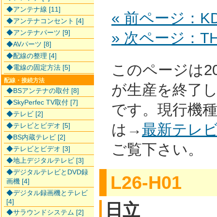
◆アンテナ線 [11]
« 前ページ：KD
◆アンテナコンセント [4]
◆アンテナパーツ [9]
» 次ページ：TH-
◆AVパーツ [8]
◆配線の整理 [4]
このページは2
◆電線の固定方法 [5]
配線・接続方法
が生産を終了
◆BSアンテナの取付 [8]
◆SkyPerfec TV取付 [7]
です。現行機
◆テレビ [2]
は→
最新テレ
◆テレビとビデオ [5]
◆BS内蔵テレビ [2]
ご覧下さい。
◆テレビとビデオ [3]
◆地上デジタルテレビ [3]
◆デジタルテレビとDVD録
L26-H01
画機 [4]
◆デジタル録画機とテレビ
[4]
日立
◆サラウンドシステム [2]