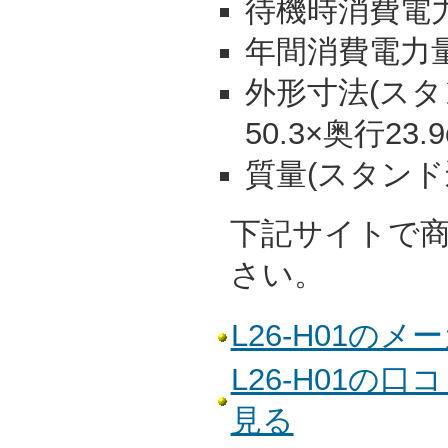
待機時消費電力:
年間消費電力量:
外形寸法(スタン
50.3×奥行23.
質量(スタンド込)
下記サイトで
さい。
L26-H01の
L26-H01の
見る