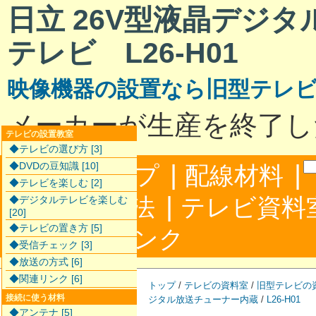
日立 26V型液晶デジ
テレビ L26-H01
映像機器の設置なら旧型テレ
メーカーが生産を終了し
テレビの設置教室
◆テレビの選び方 [3]
|
|
◆DVDの豆知識 [10]
サイトマップ
配線材料
◆テレビを楽しむ [2]
|
配線接続方法
テレビ資料
◆デジタルテレビを楽しむ
[20]
◆テレビの置き方 [5]
|
合わせ
リンク
◆受信チェック [3]
◆放送の方式 [6]
◆関連リンク [6]
トップ
/
テレビの資料室
/
旧型テレビの
接続に使う材料
ジタル放送チューナー内蔵
/
L26-H01
◆アンテナ [5]