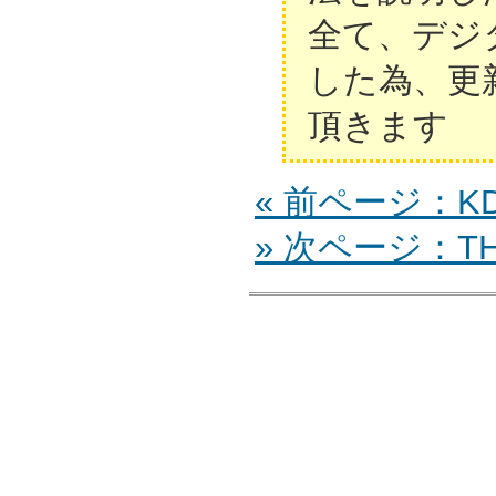
全て、デジ
した為、更
頂きます
« 前ページ：KD
» 次ページ：TH-