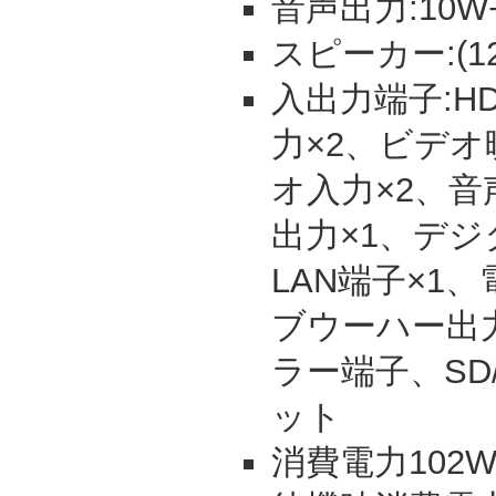
音声出力:10W+1
スピーカー:(12
入出力端子:HD
力×2、ビデオ
オ入力×2、音
出力×1、デジ
LAN端子×1
ブウーハー出
ラー端子、SD
ット
消費電力102