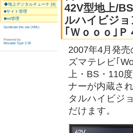
◆地上デジタルチューナ [4]
42V型地上/B
■サイト管理
ルハイビジョ
■mt管理
Syndicate this site (XML)
｢Ｗｏｏｏ｣
Powered by
Movable Type 3.38
2007年4月発
ズマテレビ｢Wo
上・BS・110
ナーが内蔵さ
タルハイビジ
だけます。