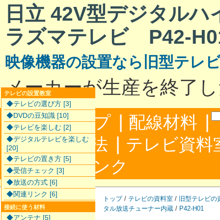
日立 42V型デジタル
ラズマテレビ P42-H0
映像機器の設置なら旧型テレ
メーカーが生産を終了し
テレビの設置教室
◆テレビの選び方 [3]
|
|
◆DVDの豆知識 [10]
サイトマップ
配線材料
◆テレビを楽しむ [2]
|
配線接続方法
テレビ資料
◆デジタルテレビを楽しむ
[20]
◆テレビの置き方 [5]
|
合わせ
リンク
◆受信チェック [3]
◆放送の方式 [6]
◆関連リンク [6]
トップ
/
テレビの資料室
/
旧型テレビの
接続に使う材料
タル放送チューナー内蔵
/
P42-H01
◆アンテナ [5]