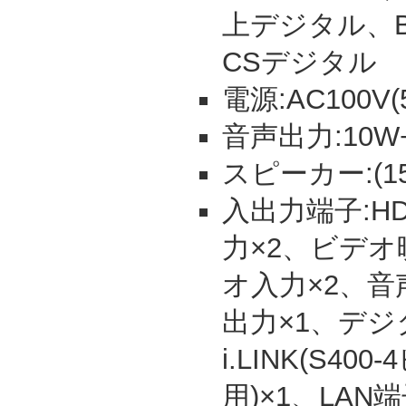
上デジタル、B
CSデジタル
電源:AC100V(5
音声出力:10W+1
スピーカー:(15c
入出力端子:HD
力×2、ビデオ
オ入力×2、音
出力×1、デジ
i.LINK(S40
用)×1、LAN