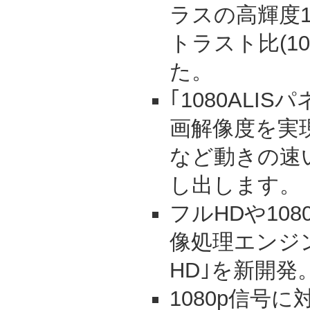
ラスの高輝度15
トラスト比(10
た。
｢1080ALI
画解像度を実
など動きの速
し出します。
フルHDや10
像処理エンジン｢Pic
HD｣を新開発
1080p信号に