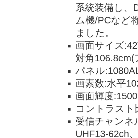
系統装備し、D
ム機/PCなど
ました。
画面サイズ:42V
対角106.8c
パネル:1080AL
画素数:水平102
画面輝度:1500
コントラスト比:
受信チャンネル:
UHF13-62ch