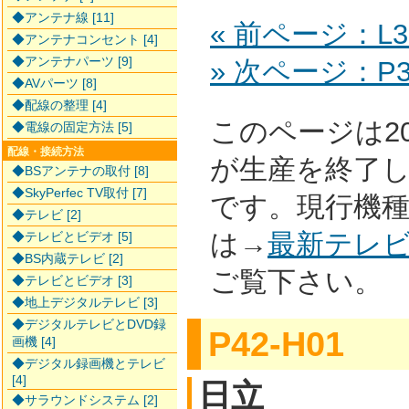
◆アンテナ線 [11]
« 前ページ：L32
◆アンテナコンセント [4]
◆アンテナパーツ [9]
» 次ページ：P37
◆AVパーツ [8]
◆配線の整理 [4]
このページは2
◆電線の固定方法 [5]
配線・接続方法
が生産を終了
◆BSアンテナの取付 [8]
◆SkyPerfec TV取付 [7]
です。現行機
◆テレビ [2]
は→
最新テレ
◆テレビとビデオ [5]
◆BS内蔵テレビ [2]
ご覧下さい。
◆テレビとビデオ [3]
◆地上デジタルテレビ [3]
◆デジタルテレビとDVD録
P42-H01
画機 [4]
◆デジタル録画機とテレビ
[4]
日立
◆サラウンドシステム [2]