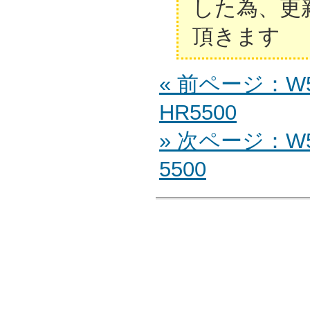
した為、更
頂きます
« 前ページ：W55
HR5500
» 次ページ：W55
5500