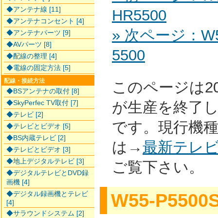
◆アンテナ線 [11]
HR5500
◆アンテナコンセント [4]
» 次ページ：W55
◆アンテナパーツ [9]
◆AVパーツ [8]
5500
◆配線の整理 [4]
◆電線の固定方法 [5]
配線・接続方法
このページは2
◆BSアンテナの取付 [8]
◆SkyPerfec TV取付 [7]
が生産を終了
◆テレビ [2]
です。現行機
◆テレビとビデオ [5]
◆BS内蔵テレビ [2]
は→
最新テレ
◆テレビとビデオ [3]
◆地上デジタルテレビ [3]
ご覧下さい。
◆デジタルテレビとDVD録
画機 [4]
◆デジタル録画機とテレビ
W55-P5500
[4]
◆サラウンドシステム [2]