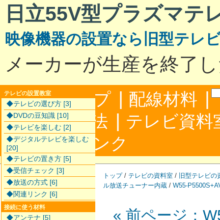
日立55V型プラズマテ
映像機器の設置なら旧型テレ
メーカーが生産を終了し
|
|
サイトマップ
配線材料
テレビの設置教室
◆テレビの選び方 [3]
|
配線接続方法
◆DVDの豆知識 [10]
テレビ資料
◆テレビを楽しむ [2]
|
合わせ
リンク
◆デジタルテレビを楽しむ
[20]
◆テレビの置き方 [5]
◆受信チェック [3]
トップ
/
テレビの資料室
/
旧型テレビの
◆放送の方式 [6]
ル放送チューナー内蔵
/
W55-P5500S+A
◆関連リンク [6]
接続に使う材料
« 前ページ：W55
◆アンテナ [5]