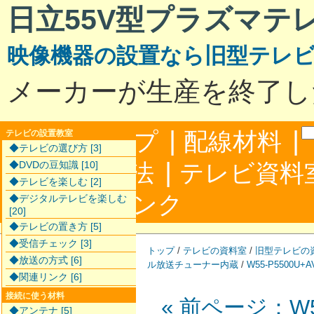
日立55V型プラズマテ
映像機器の設置なら旧型テレ
メーカーが生産を終了し
|
|
サイトマップ
配線材料
テレビの設置教室
◆テレビの選び方 [3]
|
配線接続方法
◆DVDの豆知識 [10]
テレビ資料
◆テレビを楽しむ [2]
|
合わせ
リンク
◆デジタルテレビを楽しむ
[20]
◆テレビの置き方 [5]
◆受信チェック [3]
トップ
/
テレビの資料室
/
旧型テレビの
◆放送の方式 [6]
ル放送チューナー内蔵
/
W55-P5500U+A
◆関連リンク [6]
接続に使う材料
« 前ページ：W55
◆アンテナ [5]