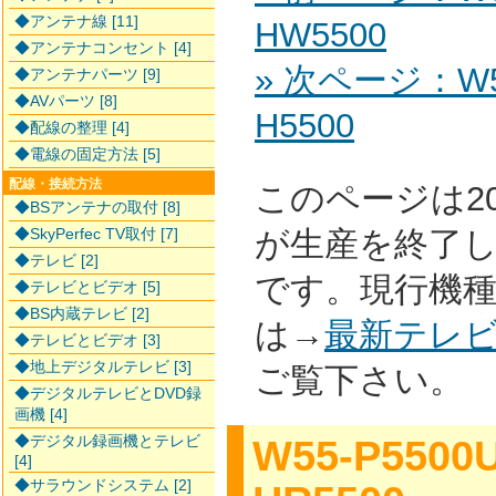
◆アンテナ線 [11]
HW5500
◆アンテナコンセント [4]
» 次ページ：W55
◆アンテナパーツ [9]
◆AVパーツ [8]
H5500
◆配線の整理 [4]
◆電線の固定方法 [5]
配線・接続方法
このページは2
◆BSアンテナの取付 [8]
◆SkyPerfec TV取付 [7]
が生産を終了
◆テレビ [2]
です。現行機
◆テレビとビデオ [5]
◆BS内蔵テレビ [2]
は→
最新テレ
◆テレビとビデオ [3]
◆地上デジタルテレビ [3]
ご覧下さい。
◆デジタルテレビとDVD録
画機 [4]
◆デジタル録画機とテレビ
W55-P5500
[4]
◆サラウンドシステム [2]