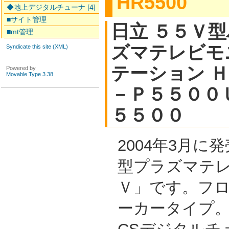
HR5500
◆地上デジタルチューナ [4]
■サイト管理
日立 ５５Ｖ
■mt管理
ズマテレビモ
Syndicate this site (XML)
テーション 
Powered by
Movable Type 3.38
－Ｐ５５００
５５００
2004年3月に
型プラズマテ
Ｖ」です。フ
ーカータイプ。