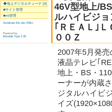
◆地上デジタルチューナ [4]
46V型地上/B
■サイト管理
ルハイビジョ
■mt管理
Syndicate this site (XML)
｢ＲＥＡＬ｣
Powered by
００Ｚ
Movable Type 3.38
2007年5月発
液晶テレビ｢RE
地上・BS・11
ーナーが内蔵
ジタルハイビ
イズ(1920×1