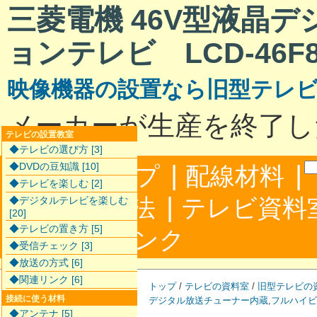
三菱電機 46V型液晶
ョンテレビ LCD-46F8
映像機器の設置なら旧型テレ
メーカーが生産を終了し
テレビの設置教室
◆テレビの選び方 [3]
|
|
◆DVDの豆知識 [10]
サイトマップ
配線材料
◆テレビを楽しむ [2]
|
配線接続方法
テレビ資料
◆デジタルテレビを楽しむ
[20]
◆テレビの置き方 [5]
|
合わせ
リンク
◆受信チェック [3]
◆放送の方式 [6]
◆関連リンク [6]
トップ
/
テレビの資料室
/
旧型テレビの
接続に使う材料
デジタル放送チューナー内蔵
,
フルハイビ
◆アンテナ [5]