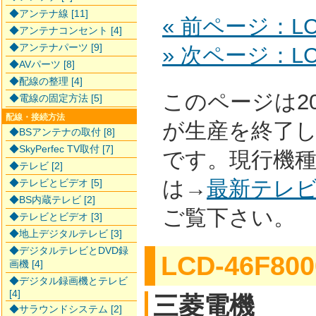
◆アンテナ線 [11]
« 前ページ：LCD
◆アンテナコンセント [4]
◆アンテナパーツ [9]
» 次ページ：LCD
◆AVパーツ [8]
◆配線の整理 [4]
このページは2
◆電線の固定方法 [5]
配線・接続方法
が生産を終了
◆BSアンテナの取付 [8]
◆SkyPerfec TV取付 [7]
です。現行機
◆テレビ [2]
は→
最新テレ
◆テレビとビデオ [5]
◆BS内蔵テレビ [2]
ご覧下さい。
◆テレビとビデオ [3]
◆地上デジタルテレビ [3]
◆デジタルテレビとDVD録
LCD-46F800
画機 [4]
◆デジタル録画機とテレビ
[4]
三菱電機
◆サラウンドシステム [2]