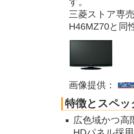
す。
三菱ストア専売モ
H46MZ70と同
画像提供：
特徴とスペッ
広色域かつ高階
HDパネル採