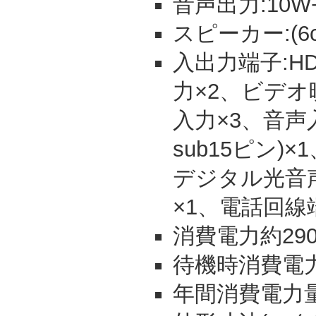
音声出力:10W+1
スピーカー:(6c
入出力端子:HD
力×2、ビデオ
入力×3、音声入
sub15ピン)
デジタル光音声
×1、電話回線
消費電力約29
待機時消費電力:
年間消費電力量: