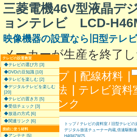
三菱電機46V型液晶デ
ョンテレビ LCD-H46
映像機器の設置なら旧型テレ
メーカーが生産を終了し
テレビの設置教室
◆テレビの選び方 [3]
|
|
◆DVDの豆知識 [10]
サイトマップ
配線材料
◆テレビを楽しむ [2]
|
配線接続方法
テレビ資料
◆デジタルテレビを楽しむ
[20]
◆テレビの置き方 [5]
|
合わせ
リンク
◆受信チェック [3]
◆放送の方式 [6]
◆関連リンク [6]
トップ
/
テレビの資料室
/
旧型テレビの
接続に使う材料
デジタル放送チューナー内蔵
,
倍速駆動液
◆アンテナ [5]
H46MZW75