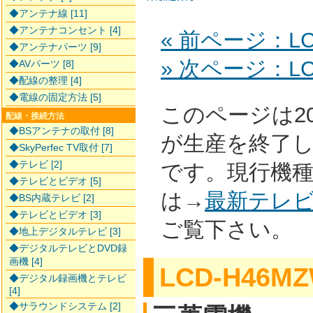
◆アンテナ線 [11]
◆アンテナコンセント [4]
« 前ページ：LC-
◆アンテナパーツ [9]
» 次ページ：LC
◆AVパーツ [8]
◆配線の整理 [4]
◆電線の固定方法 [5]
このページは2
配線・接続方法
◆BSアンテナの取付 [8]
が生産を終了
◆SkyPerfec TV取付 [7]
◆テレビ [2]
です。現行機
◆テレビとビデオ [5]
は→
最新テレ
◆BS内蔵テレビ [2]
◆テレビとビデオ [3]
ご覧下さい。
◆地上デジタルテレビ [3]
◆デジタルテレビとDVD録
画機 [4]
LCD-H46MZ
◆デジタル録画機とテレビ
[4]
◆サラウンドシステム [2]