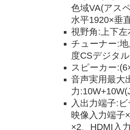
色域VA(アス
水平1920×垂直
視野角:上下左
チューナー:地
度CSデジタル
スピーカー:(6×1
音声実用最大
力:10W+10W(J
入出力端子:ビ
映像入力端子×
×2、HDMI入