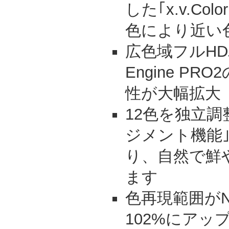
した｢x.v.C
色により近い
広色域フルHD
Engine P
性が大幅拡大
12色を独立調
ジメント機能
り、自然で鮮
ます
色再現範囲がN
102%にアッ