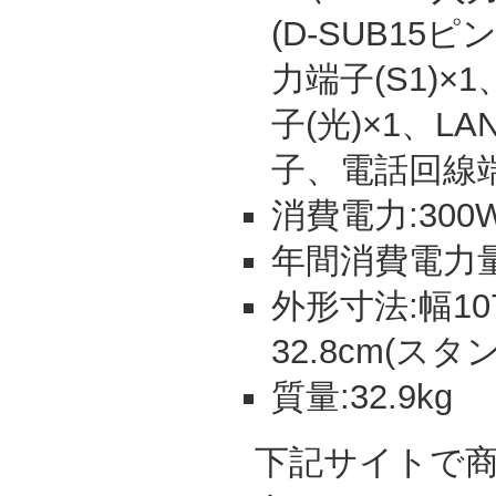
(D-SUB15
力端子(S1)
子(光)×1、
子、電話回線
消費電力:300W
年間消費電力量:
外形寸法:幅10
32.8cm(スタ
質量:32.9kg
下記サイトで