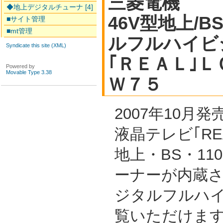
三菱電機
◆地上デジタルチューナ [4]
46V型地上/B
■サイト管理
■mt管理
ルフルハイビ
Syndicate this site (XML)
｢ＲＥＡＬ｣
Powered by
Movable Type 3.38
Ｗ７５
2007年10月
液晶テレビ｢RE
地上・BS・11
ーナーが内蔵
ジタルフルハ
覧いただけま