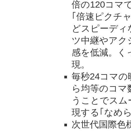
倍の120コマ
｢倍速ピクチ
どスピーディ
ツ中継やアク
感を低減。く
現。
毎秒24コマ
ら均等のコマ
うことでスム
現する｢なめ
次世代国際色標