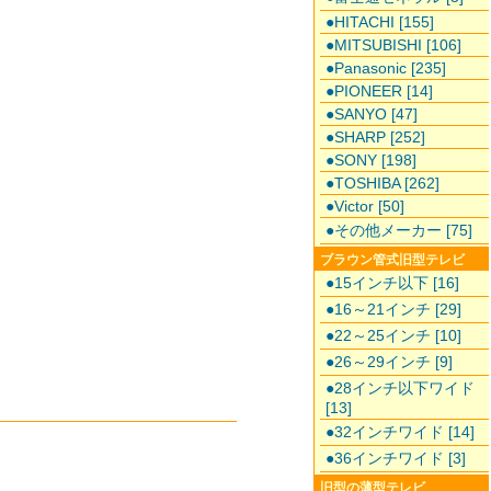
●HITACHI [155]
●MITSUBISHI [106]
●Panasonic [235]
●PIONEER [14]
●SANYO [47]
●SHARP [252]
●SONY [198]
●TOSHIBA [262]
●Victor [50]
●その他メーカー [75]
ブラウン管式旧型テレビ
●15インチ以下 [16]
●16～21インチ [29]
●22～25インチ [10]
●26～29インチ [9]
●28インチ以下ワイド
[13]
●32インチワイド [14]
●36インチワイド [3]
旧型の薄型テレビ