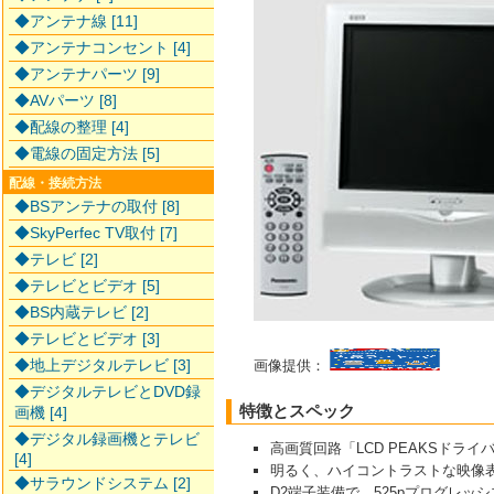
◆アンテナ線 [11]
◆アンテナコンセント [4]
◆アンテナパーツ [9]
◆AVパーツ [8]
◆配線の整理 [4]
◆電線の固定方法 [5]
配線・接続方法
◆BSアンテナの取付 [8]
◆SkyPerfec TV取付 [7]
◆テレビ [2]
◆テレビとビデオ [5]
◆BS内蔵テレビ [2]
◆テレビとビデオ [3]
◆地上デジタルテレビ [3]
画像提供：
◆デジタルテレビとDVD録
特徴とスペック
画機 [4]
◆デジタル録画機とテレビ
高画質回路「LCD PEAKSドライ
[4]
明るく、ハイコントラストな映像
◆サラウンドシステム [2]
D2端子装備で、525pプログレッ