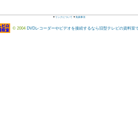
▼
リンクについて
▼
免責事項
© 2004
DVDレコーダーやビデオを接続するなら旧型テレビの資料室