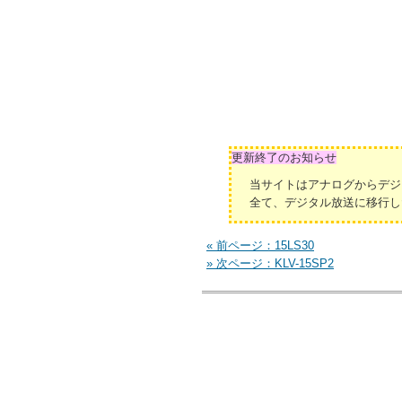
更新終了のお知らせ
当サイトはアナログからデジ
全て、デジタル放送に移行し
« 前ページ：15LS30
» 次ページ：KLV-15SP2