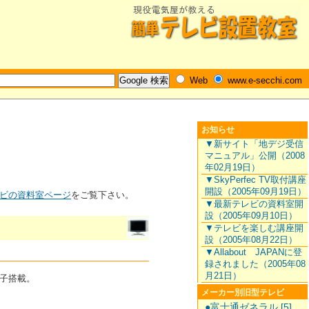
Web
www.e-secchi.com
お知らせ
▼新サイト「地デジ受信
マニュアル」公開（2008
年02月19日）
▼SkyPerfec TV取付講座
開設（2005年09月19日）
ビの資料室ページ
をご覧下さい。
▼最新テレビの資料室開
設（2005年09月10日）
▼テレビを楽しむ講座開
設（2005年08月22日）
▼Allabout JAPANに登
録されました（2005年08
月21日）
端子搭載。
メーカー別旧型テレビ
●富士通ゼネラル [5]