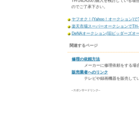
TH-14LA20の購入を検討して
のでご了承下さい。
ヤフオク！(Yahoo！オークション)でT
楽天市場スーパーオークションでTH-1
DeNAオークション(旧ビッダーズオーク
関連するページ
修理の依頼方法
メーカーに修理依頼をする場
販売業者へのリンク
テレビや録画機器を販売して
--スポンサードリンク--