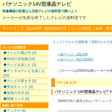
パナソニック14V型液晶テレビ
映像機器の設置なら旧型テレビの資料室で調べよう
メーカーが生産を終了したテレビの資料室です
|
|
|
|
サイトマップ
配線材料
配線接続方法
テレビ資料室
録画・再
トップ
/
テレビの資料室
/
旧型テレビの
テレビの設置教室
◆テレビの選び方 [3]
« 前ページ：15LS30
◆DVDの豆知識 [10]
» 次ページ：KLV-15SP2
◆テレビを楽しむ [2]
◆デジタルテレビを楽しむ
このページは2005年以降メーカー
[20]
◆テレビの置き方 [5]
TH-14LA20
◆受信チェック [3]
パナソニック 14V型液晶テレビ｢
◆放送の方式 [6]
◆関連リンク [6]
2004年3月に発売されたパナソニック
接続に使う材料
◆アンテナ [5]