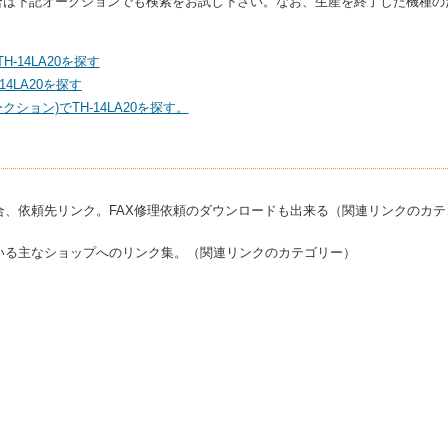
いる場合は下記オークションでも検索をお試し下さい。なお、生産を終了した機種
H-14LA20を探す
4LA20を探す
ション)でTH-14LA20を探す。
合、依頼先リンク。FAX修理依頼のダウンロードも出来る（関連リンクのカテ
いる主なショップへのリンク集。（関連リンクのカテゴリー）