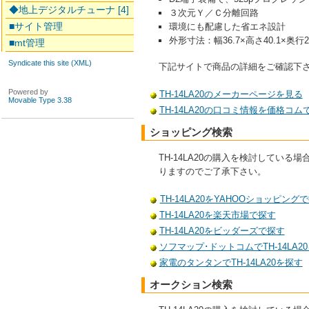
◆地上デジタルチューナ [4]
３次元Ｙ／Ｃ分離回路
■サイト管理
環境にも配慮した省エネ設計
外形寸法：幅36.7×高さ40.1×奥行
■mt管理
Syndicate this site (XML)
下記サイトで商品の詳細をご確認下
Powered by
TH-14LA20のメーカーページを見る
Movable Type 3.38
TH-14LA20の口コミ情報を価格コム
ショッピング検索
TH-14LA20の購入を検討して
りますのでご了承下さい。
TH-14LA20をYAHOOショッピング
TH-14LA20を楽天市場で探す
TH-14LA20をビッダーズで探す
ソフマップ･ドットコムでTH-14LA2
家電のタンタンでTH-14LA20を探す
オークション検索