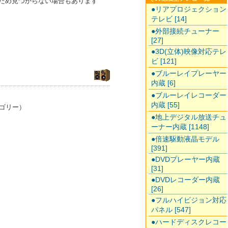
のため見つからない場合もあります
●リアプロジェクション
テレビ [14]
●外部接続チューナー
[27]
●3D(立体)映像対応テレ
ビ [121]
●ブルーレイプレーヤー
内蔵 [6]
●ブルーレイレコーダー
内蔵 [55]
ゴリー）
●地上デジタル放送チュ
ーナー内蔵 [1148]
●倍速駆動液晶モデル
[391]
●DVDプレーヤー内蔵
[31]
●DVDレコーダー内蔵
[26]
●フルハイビジョン対応
パネル [547]
●ハードディスクレコー