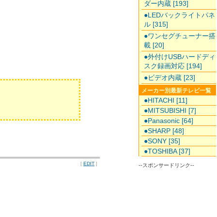
ダー内蔵 [193]
●LEDバックライトパネ
ル [315]
●ワンセグチューナー搭
載 [20]
●外付けUSBハードディ
スク録画対応 [194]
●ビデオ内蔵 [23]
メーカー別最新テレビ一覧
●HITACHI [11]
●MITSUBISHI [7]
●Panasonic [64]
●SHARP [48]
●SONY [35]
●TOSHIBA [37]
[
EDIT
]
--スポンサードリンク--