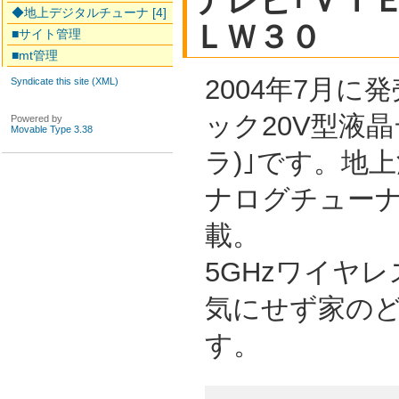
テレビ｢ＶＩＥ
◆地上デジタルチューナ [4]
ＬＷ３０
■サイト管理
■mt管理
2004年7月
Syndicate this site (XML)
ック20V型液晶
Powered by
Movable Type 3.38
ラ)｣です。地
ナログチューナ
載。
5GHzワイヤ
気にせず家の
す。