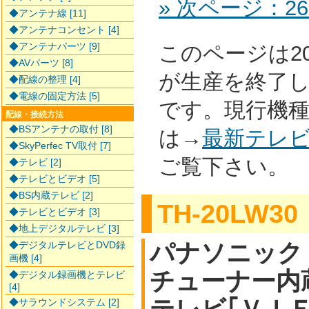
» 次ページ：26
◆アンテナ線 [11]
◆アンテナコンセント [4]
◆アンテナパーツ [9]
このページは2
◆AVパーツ [8]
が生産を終了
◆配線の整理 [4]
◆電線の固定方法 [5]
です。現行機
配線・接続方法
◆BSアンテナの取付 [8]
は→
最新テレ
◆SkyPerfec TV取付 [7]
ご覧下さい。
◆テレビ [2]
◆テレビとビデオ [5]
◆BS内蔵テレビ [2]
TH-20LW30
◆テレビとビデオ [3]
◆地上デジタルテレビ [3]
パナソニック 
◆デジタルテレビとDVD録
画機 [4]
チューナー内
◆デジタル録画機とテレビ
[4]
◆サラウンドシステム [2]