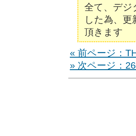
全て、デジ
した為、更
頂きます
« 前ページ：TH-
» 次ページ：26