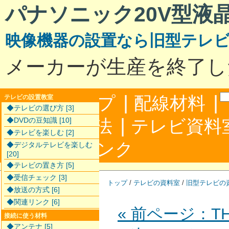
パナソニック20V型液
映像機器の設置なら旧型テレ
メーカーが生産を終了し
|
|
サイトマップ
配線材料
テレビの設置教室
◆テレビの選び方 [3]
|
配線接続方法
◆DVDの豆知識 [10]
テレビ資料
◆テレビを楽しむ [2]
|
合わせ
リンク
◆デジタルテレビを楽しむ
[20]
◆テレビの置き方 [5]
◆受信チェック [3]
トップ
/
テレビの資料室
/
旧型テレビの
◆放送の方式 [6]
◆関連リンク [6]
« 前ページ：TH-
接続に使う材料
◆アンテナ [5]