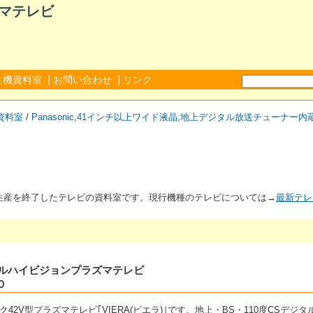
ズマテレビ
|
|
生機資料室
お問い合わせ
リンク
資料室
/
Panasonic
,
41インチ以上ワイド液晶
,
地上デジタル放送チューナー内
が生産を終了したテレビの資料室です。現行機種のテレビについては→
最新テレ
ジタルハイビジョンプラズマテレビ
０
ク42V型プラズマテレビ｢VIERA(ビエラ)｣です。地上・BS・110度CSデ