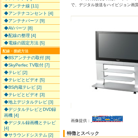
で、デジタル放送をハイビジョン画
◆アンテナ線 [11]
◆アンテナコンセント [4]
◆アンテナパーツ [9]
◆AVパーツ [8]
◆配線の整理 [4]
◆電線の固定方法 [5]
配線・接続方法
◆BSアンテナの取付 [8]
◆SkyPerfec TV取付 [7]
◆テレビ [2]
◆テレビとビデオ [5]
◆BS内蔵テレビ [2]
◆テレビとビデオ [3]
◆地上デジタルテレビ [3]
◆デジタルテレビとDVD録
画機 [4]
画像提供：
◆デジタル録画機とテレビ
[4]
特徴とスペック
◆サラウンドシステム [2]