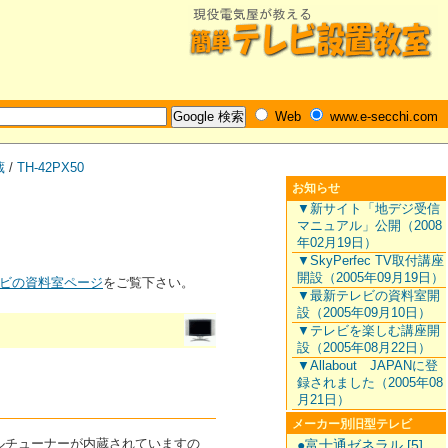
Web
www.e-secchi.com
蔵
/
TH-42PX50
お知らせ
▼新サイト「地デジ受信
マニュアル」公開（2008
年02月19日）
▼SkyPerfec TV取付講座
開設（2005年09月19日）
ビの資料室ページ
をご覧下さい。
▼最新テレビの資料室開
設（2005年09月10日）
▼テレビを楽しむ講座開
設（2005年08月22日）
▼Allabout JAPANに登
録されました（2005年08
月21日）
メーカー別旧型テレビ
ジタルチューナーが内蔵されていますの
●富士通ゼネラル [5]