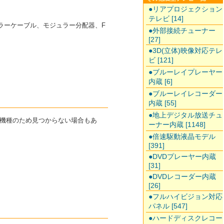
●リアプロジェクション
テレビ [14]
ュラーケーブル、モジュラー分配器、F
●外部接続チューナー
[27]
●3D(立体)映像対応テレ
ビ [121]
●ブルーレイプレーヤー
内蔵 [6]
●ブルーレイレコーダー
内蔵 [55]
●地上デジタル放送チュ
た機種のため見つからない場合もあ
ーナー内蔵 [1148]
●倍速駆動液晶モデル
[391]
●DVDプレーヤー内蔵
[31]
●DVDレコーダー内蔵
[26]
●フルハイビジョン対応
パネル [547]
●ハードディスクレコー