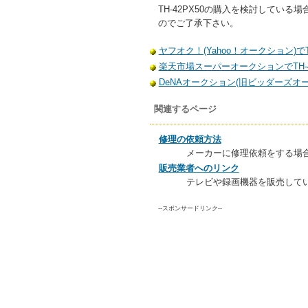
TH-42PX50の購入を検討して
のでご了承下さい。
ヤフオク！(Yahoo！オークション)でT
楽天市場スーパーオークションでTH-4
DeNAオークション(旧ビッダーズオーク
関連するページ
修理の依頼方法
メーカーに修理依頼をする場
販売業者へのリンク
テレビや録画機器を販売して
--スポンサードリンク--