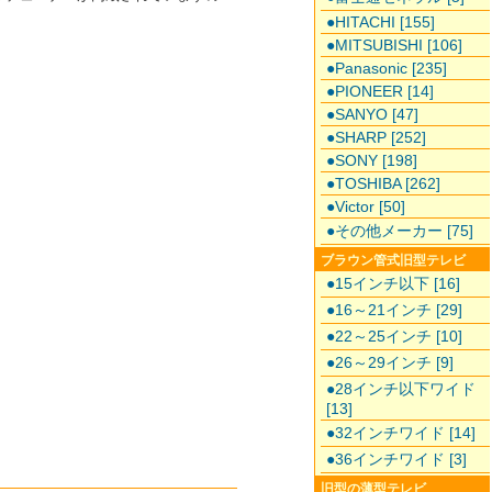
●HITACHI [155]
●MITSUBISHI [106]
●Panasonic [235]
●PIONEER [14]
●SANYO [47]
●SHARP [252]
●SONY [198]
●TOSHIBA [262]
●Victor [50]
●その他メーカー [75]
ブラウン管式旧型テレビ
●15インチ以下 [16]
●16～21インチ [29]
●22～25インチ [10]
●26～29インチ [9]
●28インチ以下ワイド
[13]
●32インチワイド [14]
●36インチワイド [3]
旧型の薄型テレビ