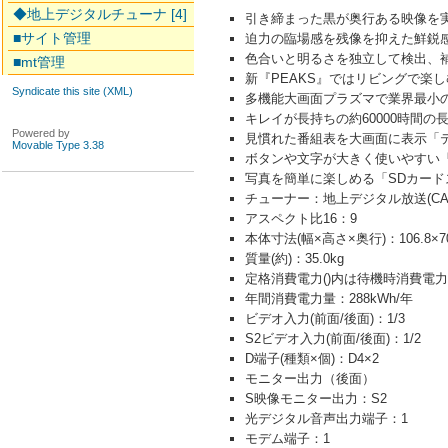
◆地上デジタルチューナ [4]
引き締まった黒が奥行ある映像を
■サイト管理
迫力の臨場感を残像を抑えた鮮鋭
色合いと明るさを独立して検出、
■mt管理
新『PEAKS』ではリビングで
Syndicate this site (XML)
多機能大画面プラズマで業界最小
キレイが長持ちの約60000時間の
Powered by
見慣れた番組表を大画面に表示「
Movable Type 3.38
ボタンや文字が大きく使いやすい
写真を簡単に楽しめる「SDカード
チューナー：地上デジタル放送(CA
アスペクト比16：9
本体寸法(幅×高さ×奥行)：106.8×70.
質量(約)：35.0kg
定格消費電力()内は待機時消費電力：3
年間消費電力量：288kWh/年
ビデオ入力(前面/後面)：1/3
S2ビデオ入力(前面/後面)：1/2
D端子(種類×個)：D4×2
モニター出力（後面）
S映像モニター出力：S2
光デジタル音声出力端子：1
モデム端子：1