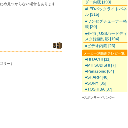
ダー内蔵 [193]
のため見つからない場合もあります
●LEDバックライトパネ
ル [315]
●ワンセグチューナー搭
載 [20]
●外付けUSBハードディ
スク録画対応 [194]
●ビデオ内蔵 [23]
メーカー別最新テレビ一覧
●HITACHI [11]
ゴリー）
●MITSUBISHI [7]
●Panasonic [64]
●SHARP [48]
●SONY [35]
●TOSHIBA [37]
--スポンサードリンク--