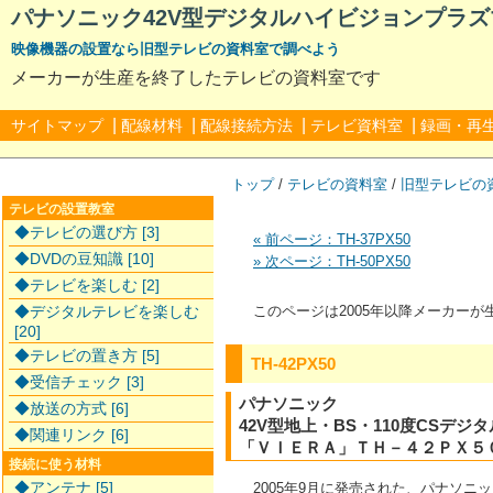
パナソニック42V型デジタルハイビジョンプラ
映像機器の設置なら旧型テレビの資料室で調べよう
メーカーが生産を終了したテレビの資料室です
|
|
|
|
サイトマップ
配線材料
配線接続方法
テレビ資料室
録画・再
トップ
/
テレビの資料室
/
旧型テレビの
テレビの設置教室
◆テレビの選び方 [3]
« 前ページ：TH-37PX50
◆DVDの豆知識 [10]
» 次ページ：TH-50PX50
◆テレビを楽しむ [2]
◆デジタルテレビを楽しむ
このページは2005年以降メーカー
[20]
◆テレビの置き方 [5]
TH-42PX50
◆受信チェック [3]
パナソニック
◆放送の方式 [6]
42V型地上・BS・110度CSデ
◆関連リンク [6]
「ＶＩＥＲＡ」ＴＨ－４２ＰＸ５
接続に使う材料
◆アンテナ [5]
2005年9月に発売された、パナソニッ