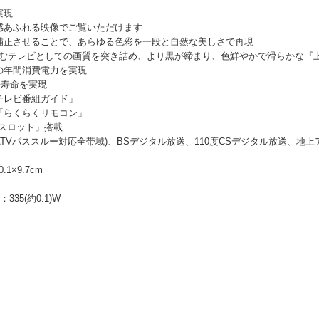
実現
感あふれる映像でご覧いただけます
補正させることで、あらゆる色彩を一段と自然な美しさで再現
楽しむテレビとしての画質を突き詰め、より黒が締まり、色鮮やかで滑らかな『
の年間消費電力を実現
長寿命を実現
テレビ番組ガイド」
「らくらくリモコン」
スロット」搭載
TVパススルー対応全帯域)、BSデジタル放送、110度CSデジタル放送、地上
1×9.7cm
35(約0.1)W