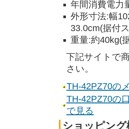
年間消費電力量:
外形寸法:幅102
33.0cm(据
重量:約40kg
下記サイトで
さい。
TH-42PZ7
TH-42PZ7
で見る
ショッピング