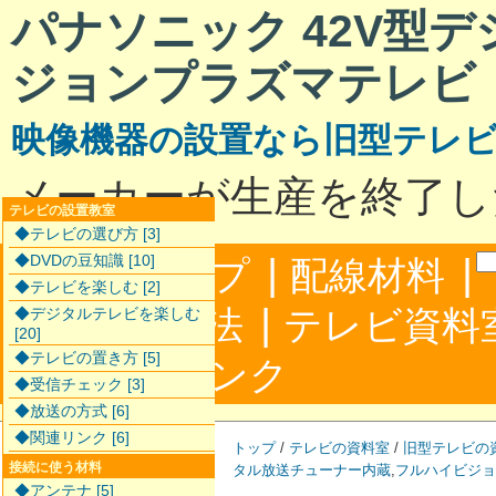
パナソニック 42V型
ジョンプラズマテレビ T
映像機器の設置なら旧型テレ
メーカーが生産を終了し
テレビの設置教室
◆テレビの選び方 [3]
|
|
◆DVDの豆知識 [10]
サイトマップ
配線材料
◆テレビを楽しむ [2]
|
配線接続方法
テレビ資料
◆デジタルテレビを楽しむ
[20]
◆テレビの置き方 [5]
|
合わせ
リンク
◆受信チェック [3]
◆放送の方式 [6]
◆関連リンク [6]
トップ
/
テレビの資料室
/
旧型テレビの
接続に使う材料
タル放送チューナー内蔵
,
フルハイビジョ
◆アンテナ [5]