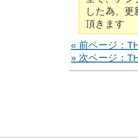
した為、更
頂きます
« 前ページ：TH-
» 次ページ：TH-