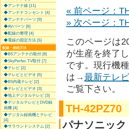
◆アンテナ線 [11]
« 前ページ：TH-
◆アンテナコンセント [4]
◆アンテナパーツ [9]
» 次ページ：TH-
◆AVパーツ [8]
◆配線の整理 [4]
このページは2
◆電線の固定方法 [5]
配線・接続方法
が生産を終了
◆BSアンテナの取付 [8]
◆SkyPerfec TV取付 [7]
です。現行機
◆テレビ [2]
は→
最新テレ
◆テレビとビデオ [5]
◆BS内蔵テレビ [2]
ご覧下さい。
◆テレビとビデオ [3]
◆地上デジタルテレビ [3]
◆デジタルテレビとDVD録
TH-42PZ70
画機 [4]
◆デジタル録画機とテレビ
[4]
パナソニック
◆サラウンドシステム [2]