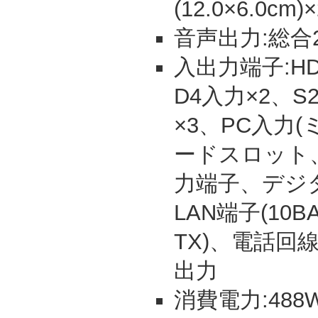
(12.0×6.0cm)
音声出力:総合20
入出力端子:HDM
D4入力×2、
×3、PC入力(ミ
ードスロット
力端子、デジタ
LAN端子(10BA
TX)、電話回
出力
消費電力:488W