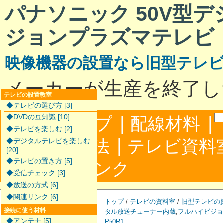
パナソニック 50V型
ジョンプラズマテレビ T
映像機器の設置なら旧型テレ
メーカーが生産を終了し
テレビの設置教室
◆テレビの選び方 [3]
|
|
◆DVDの豆知識 [10]
サイトマップ
配線材料
◆テレビを楽しむ [2]
|
配線接続方法
テレビ資料
◆デジタルテレビを楽しむ
[20]
◆テレビの置き方 [5]
|
合わせ
リンク
◆受信チェック [3]
◆放送の方式 [6]
◆関連リンク [6]
トップ
/
テレビの資料室
/
旧型テレビの
接続に使う材料
タル放送チューナー内蔵
,
フルハイビジョ
◆アンテナ [5]
P50R1