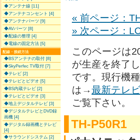
◆アンテナ線 [11]
◆アンテナコンセント [4]
« 前ページ：TH
◆アンテナパーツ [9]
» 次ページ：LC-
◆AVパーツ [8]
◆配線の整理 [4]
◆電線の固定方法 [5]
このページは2
配線・接続方法
◆BSアンテナの取付 [8]
が生産を終了
◆SkyPerfec TV取付 [7]
◆テレビ [2]
です。現行機
◆テレビとビデオ [5]
は→
最新テレ
◆BS内蔵テレビ [2]
◆テレビとビデオ [3]
ご覧下さい。
◆地上デジタルテレビ [3]
◆デジタルテレビとDVD録
画機 [4]
TH-P50R1
◆デジタル録画機とテレビ
[4]
◆サラウンドシステム [2]