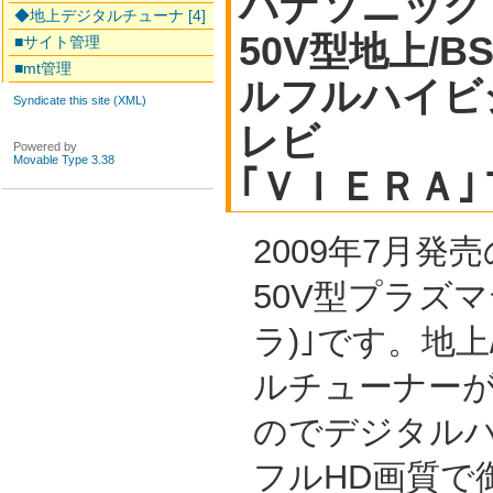
パナソニック
◆地上デジタルチューナ [4]
50V型地上/B
■サイト管理
■mt管理
ルフルハイビ
Syndicate this site (XML)
レビ
Powered by
Movable Type 3.38
｢ＶＩＥＲＡ
2009年7月
50V型プラズマ
ラ)｣です。地上/
ルチューナー
のでデジタル
フルHD画質で