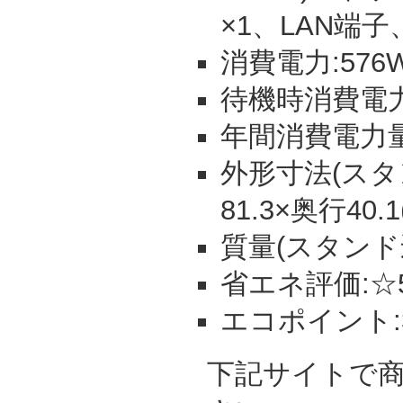
×1、LAN端
消費電力:576
待機時消費電力:
年間消費電力量:
外形寸法(スタン
81.3×奥行40.
質量(スタンド込
省エネ評価:☆
エコポイント:3
下記サイトで