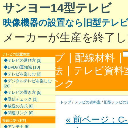
サンヨー14型テレビ
映像機器の設置なら旧型テレ
メーカーが生産を終了し
|
|
サイトマップ
配線材料
テレビの設置教室
◆テレビの選び方 [3]
|
配線接続方法
◆DVDの豆知識 [10]
テレビ資料
◆テレビを楽しむ [2]
|
合わせ
リンク
◆デジタルテレビを楽しむ
[20]
◆テレビの置き方 [5]
◆受信チェック [3]
トップ
/
テレビの資料室
/
旧型テレビの
◆放送の方式 [6]
◆関連リンク [6]
« 前ページ：C-1
接続に使う材料
◆アンテナ [5]