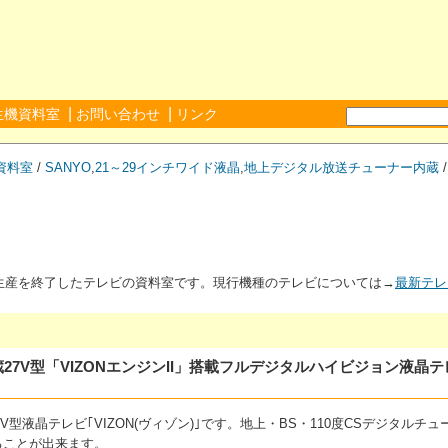
|
|
生機資料室
お問い合わせ
リンク
資料室
/
SANYO
,
21～29インチワイド液晶
,
地上デジタル放送チューナー内蔵
が生産を終了したテレビの資料室です。現行機種のテレビについては→
最新テレ
内蔵27V型「VIZONエンジンII」搭載フルデジタルハイビジョン液晶
7V型液晶テレビ｢VIZON(ヴィゾン)｣です。地上・BS・110度CSデジタル
ることが出来ます。