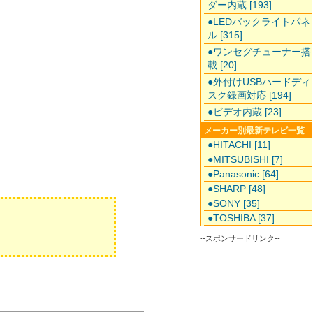
ダー内蔵 [193]
●LEDバックライトパネ
ル [315]
●ワンセグチューナー搭
載 [20]
●外付けUSBハードディ
スク録画対応 [194]
●ビデオ内蔵 [23]
メーカー別最新テレビ一覧
●HITACHI [11]
●MITSUBISHI [7]
●Panasonic [64]
●SHARP [48]
●SONY [35]
●TOSHIBA [37]
--スポンサードリンク--