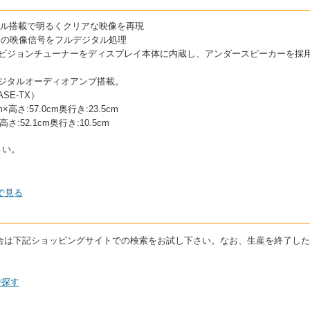
パネル搭載で明るくクリアな映像を再現
全ての映像信号をフルデジタル処理
ハイビジョンチューナーをディスプレイ本体に内蔵し、アンダースピーカーを採
デジタルオーディオアンプ搭載。
ASE-TX）
高さ:57.0cm奥行き:23.5cm
さ:52.1cm奥行き:10.5cm
さい。
で見る
いる場合は下記ショッピングサイトでの検索をお試し下さい。なお、生産を終了し
で探す