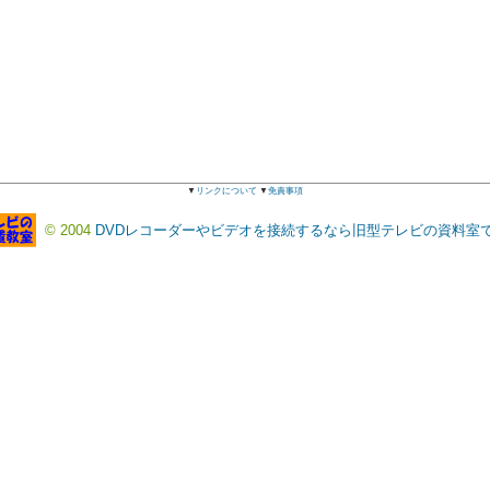
▼
リンクについて
▼
免責事項
© 2004
DVDレコーダーやビデオを接続するなら旧型テレビの資料室