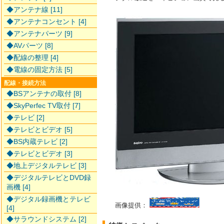
◆アンテナ線 [11]
◆アンテナコンセント [4]
◆アンテナパーツ [9]
◆AVパーツ [8]
◆配線の整理 [4]
◆電線の固定方法 [5]
配線・接続方法
◆BSアンテナの取付 [8]
◆SkyPerfec TV取付 [7]
◆テレビ [2]
◆テレビとビデオ [5]
◆BS内蔵テレビ [2]
◆テレビとビデオ [3]
◆地上デジタルテレビ [3]
◆デジタルテレビとDVD録
画機 [4]
◆デジタル録画機とテレビ
画像提供：
[4]
◆サラウンドシステム [2]