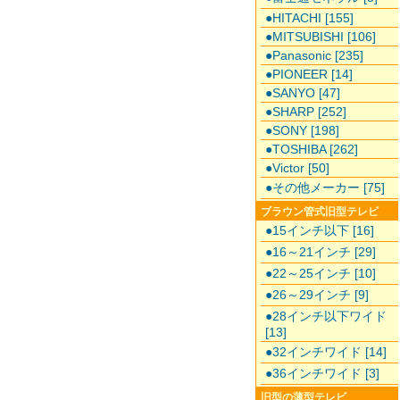
●HITACHI [155]
●MITSUBISHI [106]
●Panasonic [235]
●PIONEER [14]
●SANYO [47]
●SHARP [252]
●SONY [198]
●TOSHIBA [262]
●Victor [50]
●その他メーカー [75]
ブラウン管式旧型テレビ
●15インチ以下 [16]
●16～21インチ [29]
●22～25インチ [10]
●26～29インチ [9]
●28インチ以下ワイド
[13]
●32インチワイド [14]
●36インチワイド [3]
旧型の薄型テレビ