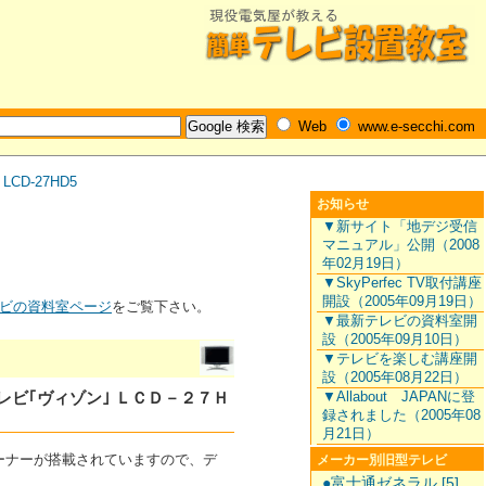
Web
www.e-secchi.com
/
LCD-27HD5
お知らせ
▼新サイト「地デジ受信
マニュアル」公開（2008
年02月19日）
▼SkyPerfec TV取付講座
開設（2005年09月19日）
ビの資料室ページ
をご覧下さい。
▼最新テレビの資料室開
設（2005年09月10日）
▼テレビを楽しむ講座開
設（2005年08月22日）
▼Allabout JAPANに登
テレビ｢ヴィゾン｣ ＬＣＤ－２７Ｈ
録されました（2005年08
月21日）
チューナーが搭載されていますので、デ
メーカー別旧型テレビ
●富士通ゼネラル [5]