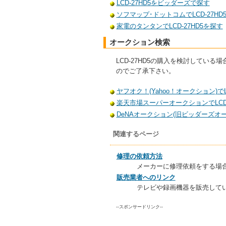
LCD-27HD5をビッダーズで探す
ソフマップ･ドットコムでLCD-27HD
家電のタンタンでLCD-27HD5を探す
オークション検索
LCD-27HD5の購入を検討して
のでご了承下さい。
ヤフオク！(Yahoo！オークション)でL
楽天市場スーパーオークションでLCD-
DeNAオークション(旧ビッダーズオーク
関連するページ
修理の依頼方法
メーカーに修理依頼をする場
販売業者へのリンク
テレビや録画機器を販売して
--スポンサードリンク--