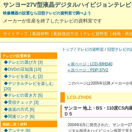
サンヨー27V型液晶デジタルハイビジョンテレビ
映像機器の設置なら旧型テレビの資料室で調べよう
メーカーが生産を終了したテレビの資料室です
|
|
|
|
サイトマップ
配線材料
配線接続方法
テレビ資料室
録画・再
トップ
/
テレビの資料室
/
旧型テレビの
テレビの設置教室
◆テレビの選び方 [3]
« 前ページ：LCD-30HD40
◆DVDの豆知識 [10]
» 次ページ：PDP-37V2
◆テレビを楽しむ [2]
◆デジタルテレビを楽しむ
このページは2005年以降メーカー
[20]
◆テレビの置き方 [5]
LCD-27HD5
◆受信チェック [3]
サンヨー 地上・BS・110度CS
◆放送の方式 [6]
Ｄ５
◆関連リンク [6]
2004年6月に発売された、サンヨー2
接続に使う材料
◆アンテナ [5]
ジタル放送をハイビジョン画質で見