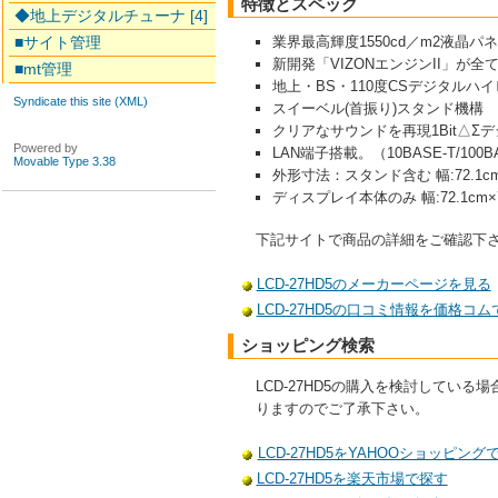
特徴とスペック
◆地上デジタルチューナ [4]
■サイト管理
業界最高輝度1550cd／m2液晶
新開発「VIZONエンジンII」が
■mt管理
地上・BS・110度CSデジタル
Syndicate this site (XML)
スイーベル(首振り)スタンド機構
クリアなサウンドを再現1Bit△Σ
Powered by
LAN端子搭載。（10BASE-T/100B
Movable Type 3.38
外形寸法：スタンド含む 幅:72.1cm×
ディスプレイ本体のみ 幅:72.1cm×高
下記サイトで商品の詳細をご確認下
LCD-27HD5のメーカーページを見る
LCD-27HD5の口コミ情報を価格コム
ショッピング検索
LCD-27HD5の購入を検討して
りますのでご了承下さい。
LCD-27HD5をYAHOOショッピング
LCD-27HD5を楽天市場で探す