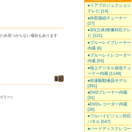
●リアプロジェクション
テレビ [14]
●外部接続チューナー
[27]
●3D(立体)映像対応テレ
ビ [121]
のため見つからない場合もあります
●ブルーレイプレーヤー
内蔵 [6]
●ブルーレイレコーダー
内蔵 [55]
●地上デジタル放送チュ
ーナー内蔵 [1148]
●倍速駆動液晶モデル
[391]
●DVDプレーヤー内蔵
ゴリー）
[31]
●DVDレコーダー内蔵
[26]
●フルハイビジョン対応
パネル [547]
●ハードディスクレコー