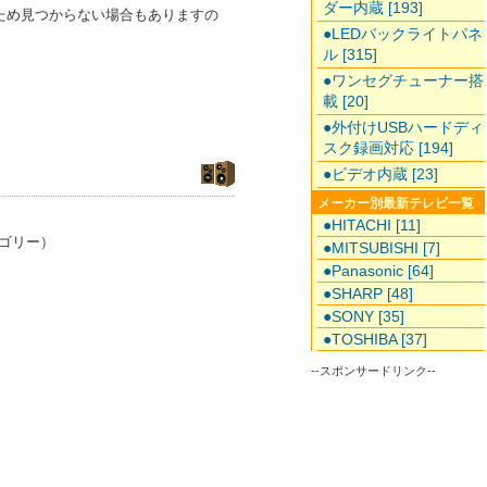
ダー内蔵 [193]
のため見つからない場合もありますの
●LEDバックライトパネ
ル [315]
●ワンセグチューナー搭
載 [20]
●外付けUSBハードディ
スク録画対応 [194]
●ビデオ内蔵 [23]
メーカー別最新テレビ一覧
●HITACHI [11]
ゴリー）
●MITSUBISHI [7]
●Panasonic [64]
●SHARP [48]
●SONY [35]
●TOSHIBA [37]
--スポンサードリンク--