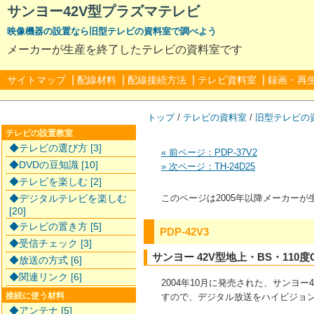
サンヨー42V型プラズマテレビ
映像機器の設置なら旧型テレビの資料室で調べよう
メーカーが生産を終了したテレビの資料室です
|
|
|
|
サイトマップ
配線材料
配線接続方法
テレビ資料室
録画・再
トップ
/
テレビの資料室
/
旧型テレビの
テレビの設置教室
◆テレビの選び方 [3]
« 前ページ：PDP-37V2
◆DVDの豆知識 [10]
» 次ページ：TH-24D25
◆テレビを楽しむ [2]
◆デジタルテレビを楽しむ
このページは2005年以降メーカー
[20]
◆テレビの置き方 [5]
PDP-42V3
◆受信チェック [3]
サンヨー 42V型地上・BS・11
◆放送の方式 [6]
◆関連リンク [6]
2004年10月に発売された、サンヨ
すので、デジタル放送をハイビジョ
接続に使う材料
◆アンテナ [5]