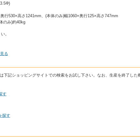
5Φ)
奥行530×高さ1241mm、(本体のみ)幅1060×奥行125×高さ747mm
体のみ)約40kg
さい。
で見る
る場合は下記ショッピングサイトでの検索をお試し下さい。なお、生産を終了し
探す
を探す