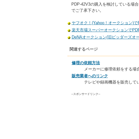
PDP-42V3の購入を検討してい
でご了承下さい。
ヤフオク！(Yahoo！オークション)でP
楽天市場スーパーオークションでPDP-
DeNAオークション(旧ビッダーズオーク
関連するページ
修理の依頼方法
メーカーに修理依頼をする場
販売業者へのリンク
テレビや録画機器を販売して
--スポンサードリンク--