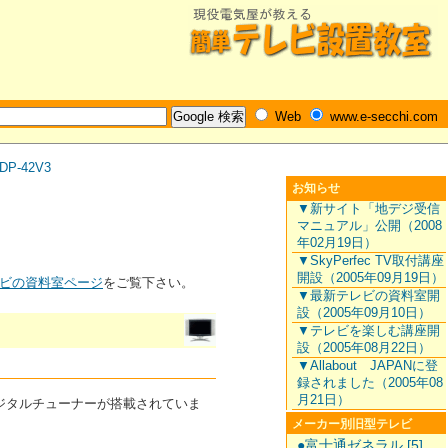
Web
www.e-secchi.com
DP-42V3
お知らせ
▼新サイト「地デジ受信
マニュアル」公開（2008
年02月19日）
▼SkyPerfec TV取付講座
開設（2005年09月19日）
ビの資料室ページ
をご覧下さい。
▼最新テレビの資料室開
設（2005年09月10日）
▼テレビを楽しむ講座開
設（2005年08月22日）
▼Allabout JAPANに登
録されました（2005年08
月21日）
Sデジタルチューナーが搭載されていま
メーカー別旧型テレビ
●富士通ゼネラル [5]