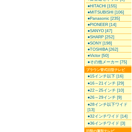
●HITACHI [155]
●MITSUBISHI [106]
●Panasonic [235]
●PIONEER [14]
●SANYO [47]
●SHARP [252]
●SONY [198]
●TOSHIBA [262]
●Victor [50]
●その他メーカー [75]
ブラウン管式旧型テレビ
●15インチ以下 [16]
●16～21インチ [29]
●22～25インチ [10]
●26～29インチ [9]
●28インチ以下ワイド
[13]
●32インチワイド [14]
●36インチワイド [3]
旧型の薄型テレビ