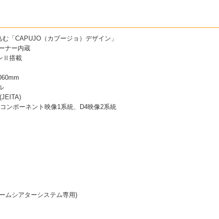
む「CAPUJO（カプージョ）デザイン」
ューナー内蔵
ンⅡ搭載
060mm
ル
EITA)
、コンポーネント映像1系統、D4映像2系統
ホームシアターシステム専用)