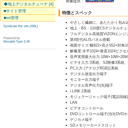
画像提供：
◆地上デジタルチューナ [4]
■サイト管理
特徴とスペック
■mt管理
やさしく繊細に、あたたかく包み込
Syndicate this site (XML)
地上・BS・110度CSデジタルチ
フルデジタル高画質VIZONエンジ
Powered by
第4世代ALISパネル搭載
Movable Type 3.38
画面サイズ:幅922×高さ552×対角1
解像度:水平1024×垂直1024ピクセ
音声実用最大出力:10W+10W+20W(J
ビデオ入力:3系統、S2映像3系統
PC入力 (アナログRGB)1系統
デジタル放送出力端子
モニター出力端子
デジタル音声出力(光)端子
i.LINK:2系統
モジュラージャック端子(電話回線)
LAN
ビデオコントロール
DVDコントロール端子(当社DVD
デジカメ端子
SDメモリーカードスロット