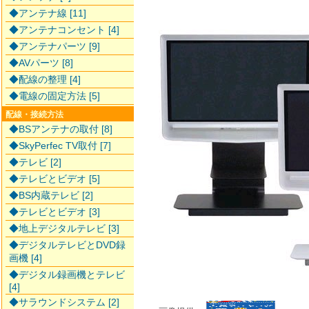
◆アンテナ線 [11]
◆アンテナコンセント [4]
◆アンテナパーツ [9]
◆AVパーツ [8]
◆配線の整理 [4]
◆電線の固定方法 [5]
配線・接続方法
◆BSアンテナの取付 [8]
◆SkyPerfec TV取付 [7]
◆テレビ [2]
◆テレビとビデオ [5]
◆BS内蔵テレビ [2]
◆テレビとビデオ [3]
◆地上デジタルテレビ [3]
◆デジタルテレビとDVD録
画機 [4]
◆デジタル録画機とテレビ
[4]
◆サラウンドシステム [2]