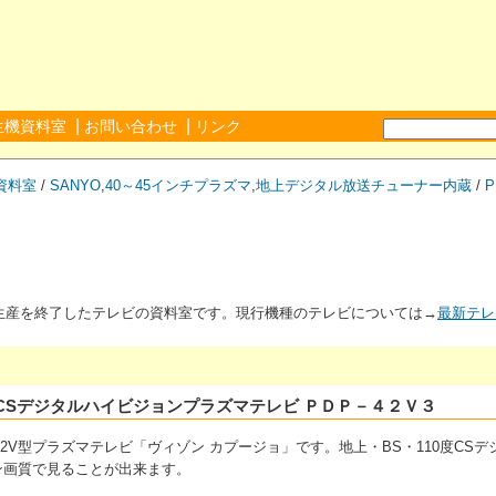
|
|
生機資料室
お問い合わせ
リンク
資料室
/
SANYO
,
40～45インチプラズマ
,
地上デジタル放送チューナー内蔵
/
P
が生産を終了したテレビの資料室です。現行機種のテレビについては→
最新テレ
0度CSデジタルハイビジョンプラズマテレビ ＰＤＰ－４２Ｖ３
ー42V型プラズマテレビ「ヴィゾン カプージョ」です。地上・BS・110度C
ン画質で見ることが出来ます。