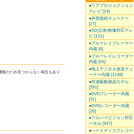
●リアプロジェクション
テレビ [14]
●外部接続チューナー
[27]
●3D(立体)映像対応テレ
ビ [121]
●ブルーレイプレーヤー
内蔵 [6]
●ブルーレイレコーダー
内蔵 [55]
●地上デジタル放送チュ
た機種のため見つからない場合もあり
ーナー内蔵 [1148]
●倍速駆動液晶モデル
[391]
●DVDプレーヤー内蔵
[31]
●DVDレコーダー内蔵
[26]
●フルハイビジョン対応
パネル [547]
●ハードディスクレコー