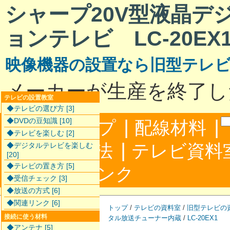
シャープ20V型液晶デ
ョンテレビ LC-20EX
映像機器の設置なら旧型テレ
メーカーが生産を終了し
テレビの設置教室
◆テレビの選び方 [3]
|
|
◆DVDの豆知識 [10]
サイトマップ
配線材料
◆テレビを楽しむ [2]
|
配線接続方法
テレビ資料
◆デジタルテレビを楽しむ
[20]
◆テレビの置き方 [5]
|
合わせ
リンク
◆受信チェック [3]
◆放送の方式 [6]
◆関連リンク [6]
トップ
/
テレビの資料室
/
旧型テレビの
接続に使う材料
タル放送チューナー内蔵
/
LC-20EX1
◆アンテナ [5]