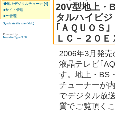
◆地上デジタルチューナ [4]
20V型地上・B
■サイト管理
タルハイビジ
■mt管理
Syndicate this site (XML)
｢ＡＱＵＯＳ｣
Powered by
ＬＣ－２０Ｅ
Movable Type 3.38
2006年3月発
液晶テレビ｢AQ
す。地上・BS・
チューナーが
でデジタル放
質でご覧頂く