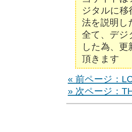
ジタルに移
法を説明し
全て、デジ
した為、更
頂きます
« 前ページ：LC
» 次ページ：TH-