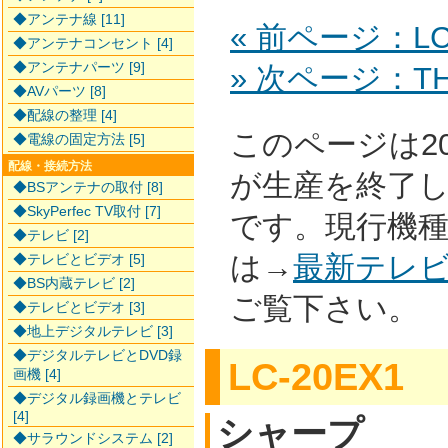
◆アンテナ線 [11]
« 前ページ：LC
◆アンテナコンセント [4]
◆アンテナパーツ [9]
» 次ページ：TH-
◆AVパーツ [8]
◆配線の整理 [4]
このページは2
◆電線の固定方法 [5]
配線・接続方法
が生産を終了
◆BSアンテナの取付 [8]
◆SkyPerfec TV取付 [7]
です。現行機
◆テレビ [2]
は→
最新テレ
◆テレビとビデオ [5]
◆BS内蔵テレビ [2]
ご覧下さい。
◆テレビとビデオ [3]
◆地上デジタルテレビ [3]
◆デジタルテレビとDVD録
LC-20EX1
画機 [4]
◆デジタル録画機とテレビ
[4]
シャープ
◆サラウンドシステム [2]