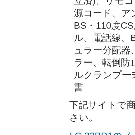
立済)、リモ
源コード、ア
BS・110度
ル、電話線、B
ュラー分配器
ラー、転倒防
ルクランプ一
書
下記サイトで
さい。