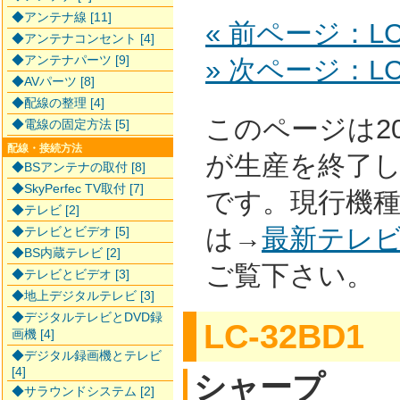
◆アンテナ線 [11]
« 前ページ：LC-
◆アンテナコンセント [4]
◆アンテナパーツ [9]
» 次ページ：LC
◆AVパーツ [8]
◆配線の整理 [4]
このページは2
◆電線の固定方法 [5]
配線・接続方法
が生産を終了
◆BSアンテナの取付 [8]
◆SkyPerfec TV取付 [7]
です。現行機
◆テレビ [2]
は→
最新テレ
◆テレビとビデオ [5]
◆BS内蔵テレビ [2]
ご覧下さい。
◆テレビとビデオ [3]
◆地上デジタルテレビ [3]
◆デジタルテレビとDVD録
LC-32BD1
画機 [4]
◆デジタル録画機とテレビ
[4]
シャープ
◆サラウンドシステム [2]