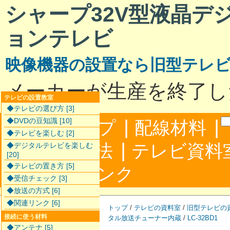
シャープ32V型液晶デ
ョンテレビ
映像機器の設置なら旧型テレ
メーカーが生産を終了し
テレビの設置教室
◆テレビの選び方 [3]
|
|
◆DVDの豆知識 [10]
サイトマップ
配線材料
◆テレビを楽しむ [2]
|
配線接続方法
テレビ資料
◆デジタルテレビを楽しむ
[20]
◆テレビの置き方 [5]
|
合わせ
リンク
◆受信チェック [3]
◆放送の方式 [6]
◆関連リンク [6]
トップ
/
テレビの資料室
/
旧型テレビの
接続に使う材料
タル放送チューナー内蔵
/
LC-32BD1
◆アンテナ [5]