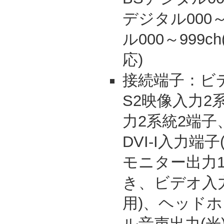
デジタル000
ル000～999
応)
接続端子：ビ
S2映像入力2
力2系統2端子
DVI-I入力端
モニター出力1
き、ビデオ入
用)、ヘッド
ル音声出力(光