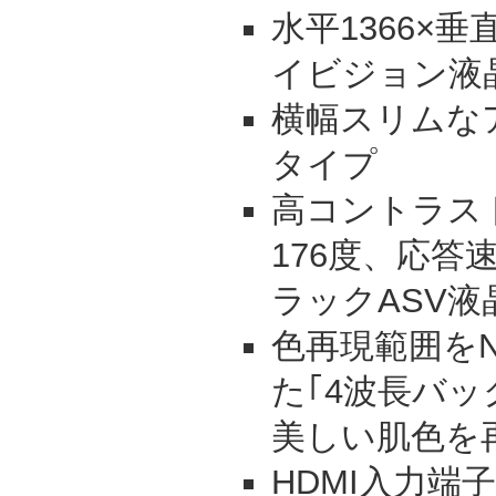
水平1366×垂
イビジョン液
横幅スリムな
タイプ
高コントラスト
176度、応答速
ラックASV液
色再現範囲をN
た｢4波長バッ
美しい肌色を
HDMI入力端子/