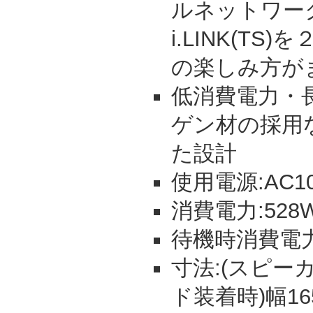
ルネットワー
i.LINK(T
の楽しみ方が
低消費電力・
ゲン材の採用
た設計
使用電源:AC100
消費電力:528
待機時消費電力:
寸法:(スピー
ド装着時)幅165