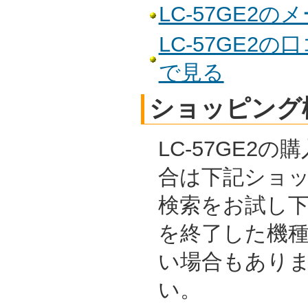
LC-57GE2
LC-57GE2
で見る
ショッピング
LC-57GE2
合は下記ショ
検索をお試し
を終了した機
い場合もあり
い。