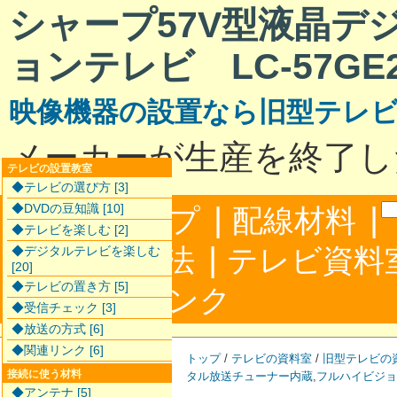
シャープ57V型液晶デ
ョンテレビ LC-57GE
映像機器の設置なら旧型テレ
メーカーが生産を終了し
テレビの設置教室
◆テレビの選び方 [3]
|
|
◆DVDの豆知識 [10]
サイトマップ
配線材料
◆テレビを楽しむ [2]
|
配線接続方法
テレビ資料
◆デジタルテレビを楽しむ
[20]
◆テレビの置き方 [5]
|
合わせ
リンク
◆受信チェック [3]
◆放送の方式 [6]
◆関連リンク [6]
トップ
/
テレビの資料室
/
旧型テレビの
接続に使う材料
タル放送チューナー内蔵
,
フルハイビジョ
◆アンテナ [5]