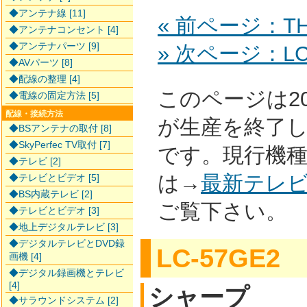
◆アンテナ線 [11]
« 前ページ：TH-
◆アンテナコンセント [4]
◆アンテナパーツ [9]
» 次ページ：LC
◆AVパーツ [8]
◆配線の整理 [4]
このページは2
◆電線の固定方法 [5]
配線・接続方法
が生産を終了
◆BSアンテナの取付 [8]
◆SkyPerfec TV取付 [7]
です。現行機
◆テレビ [2]
は→
最新テレ
◆テレビとビデオ [5]
◆BS内蔵テレビ [2]
ご覧下さい。
◆テレビとビデオ [3]
◆地上デジタルテレビ [3]
◆デジタルテレビとDVD録
LC-57GE2
画機 [4]
◆デジタル録画機とテレビ
[4]
シャープ
◆サラウンドシステム [2]