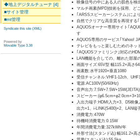
映像信号の中にある人の肌色を検
◆地上デジタルチューナ [4]
マルチ画素(MPD)技術を採用、ど
■サイト管理
｢ARSSスピーカーシステム｣に
■mt管理
自然でクリアな高音質を再現する｢
AQUOSオーナー専用サイト｢A
Syndicate this site (XML)
す
AQUOS専用のサービス｢Yahoo! JAP
Powered by
Movable Type 3.38
テレビをもっと楽しむためのネット
｢AQUOSファミリンク｣対応のHD
LAN機能を介しての、離れた部屋
画面サイズ:65V型 幅115.2×高さ64
画素数:水平1920×垂直1080
受信チャンネル:VHF1-12ch、UHF
電源:AC100V(50/60Hz)
音声出力:7.5W+7.5W+15W(JEITA)
スピーカー:(φ6.5cm+φ2.0cm+3×10
入出力端子:HDMI入力×3、D5映
出力×1、i-LINK(S400)×2、LA
消費電力:470W
待機時消費電力:0.15W
年間消費電力量:327kWh/年
外形寸法(スタンド込):幅161.2×高さ1
質量(スタンド込):55.5kg