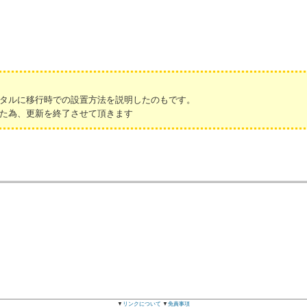
タルに移行時での設置方法を説明したのもです。
た為、更新を終了させて頂きます
▼
リンクについて
▼
免責事項