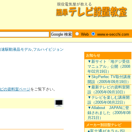
Web
www.e-secchi.com
倍速駆動液晶モデル
,
フルハイビジョン
お知らせ
▼新サイト「地デジ受信
マニュアル」公開（2008
年02月19日）
▼SkyPerfec TV取付講座
開設（2005年09月19日）
▼最新テレビの資料室開
ビの資料室ページ
をご覧下さい。
設（2005年09月10日）
▼テレビを楽しむ講座開
設（2005年08月22日）
▼Allabout JAPANに登
録されました（2005年08
月21日）
メーカー別旧型テレビ
●富士通ゼネラル [5]