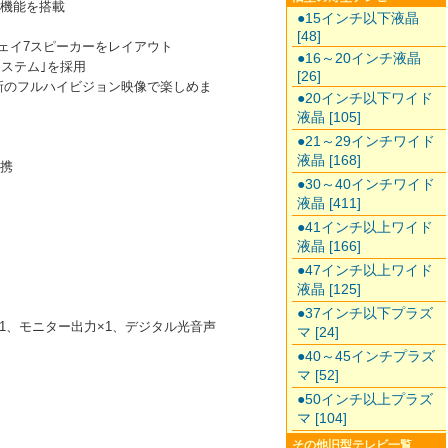
整機能を搭載
●15インチ以下液晶
[48]
ウェイ7スピーカーをレイアウト
●16～20インチ液晶
ステム｣を採用
[26]
最新のフルハイビジョン映像で楽しめま
●20インチ以下ワイド
液晶 [105]
●21～29インチワイド
液晶 [168]
連携
●30～40インチワイド
液晶 [411]
●41インチ以上ワイド
液晶 [166]
●47インチ以上ワイド
液晶 [125]
●37インチ以下プラズ
I)×1、モニター出力×1、デジタル光音声
マ [24]
●40～45インチプラズ
マ [52]
●50インチ以上プラズ
マ [104]
その他旧型テレビ一覧