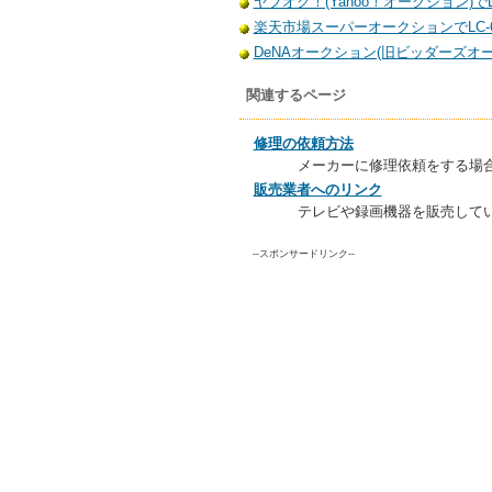
ヤフオク！(Yahoo！オークション)でL
楽天市場スーパーオークションでLC-6
DeNAオークション(旧ビッダーズオーク
関連するページ
修理の依頼方法
メーカーに修理依頼をする場
販売業者へのリンク
テレビや録画機器を販売して
--スポンサードリンク--