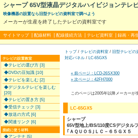
シャープ 65V型液晶デジタルハイビジョンテレビ 
映像機器の設置なら旧型テレビの資料室で調べよう
メーカーが生産を終了したテレビの資料室です
|
|
|
|
サイトマップ
配線材料
配線接続方法
テレビ資料室
録画・再
トップ
/
テレビの資料室
/
旧型テレビの
対応パネル
/
LC-65GX5
テレビの設置教室
◆テレビの選び方 [3]
◆DVDの豆知識 [10]
« 前ページ：LCD-26SX300
» 次ページ：42FH7000
◆テレビを楽しむ [2]
◆デジタルテレビを楽しむ
[20]
このページは2005年以降メーカー
◆テレビの置き方 [5]
◆受信チェック [3]
LC-65GX5
◆放送の方式 [6]
シャープ
◆関連リンク [6]
65V型地上/BS/110度CSデジ
接続に使う材料
｢ＡＱＵＯＳ｣ＬＣ－６５ＧＸ５
◆アンテナ [5]