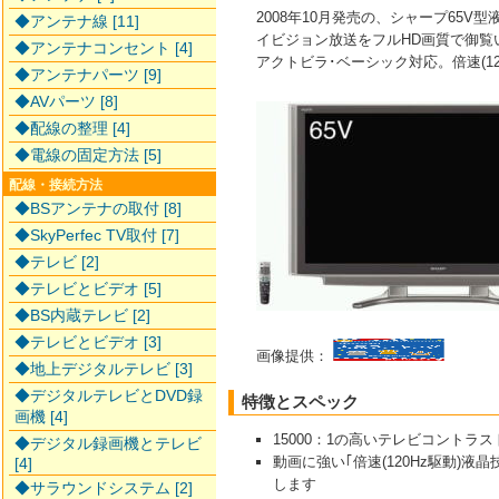
2008年10月発売の、シャープ65V
◆アンテナ線 [11]
イビジョン放送をフルHD画質で御覧
◆アンテナコンセント [4]
アクトビラ･ベーシック対応。倍速(12
◆アンテナパーツ [9]
◆AVパーツ [8]
◆配線の整理 [4]
◆電線の固定方法 [5]
配線・接続方法
◆BSアンテナの取付 [8]
◆SkyPerfec TV取付 [7]
◆テレビ [2]
◆テレビとビデオ [5]
◆BS内蔵テレビ [2]
◆テレビとビデオ [3]
画像提供：
◆地上デジタルテレビ [3]
◆デジタルテレビとDVD録
特徴とスペック
画機 [4]
15000：1の高いテレビコントラ
◆デジタル録画機とテレビ
動画に強い｢倍速(120Hz駆動
[4]
します
◆サラウンドシステム [2]