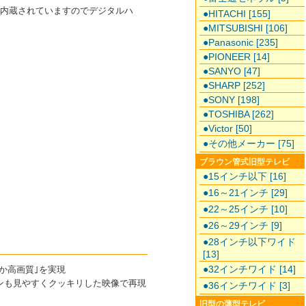
ナーが内蔵されていますのでデジタルハ
●HITACHI [155]
●MITSUBISHI [106]
●Panasonic [235]
●PIONEER [14]
●SANYO [47]
●SHARP [252]
●SONY [198]
●TOSHIBA [262]
●Victor [50]
●その他メーカー [75]
ブラウン管式旧型テレビ
●15インチ以下 [16]
●16～21インチ [29]
●22～25インチ [10]
●26～29インチ [9]
●28インチ以下ワイド
[13]
●32インチワイド [14]
らか高画質｣を実現
ーンも見やすくクッキリした映像で再現
●36インチワイド [3]
旧型の薄型テレビ