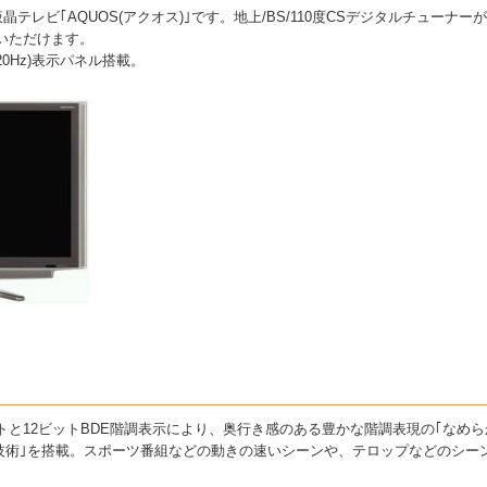
型液晶テレビ｢AQUOS(アクオス)｣です。地上/BS/110度CSデジタルチュー
いただけます。
0Hz)表示パネル搭載。
ストと12ビットBDE階調表示により、奥行き感のある豊かな階調表現の｢なめ
)液晶技術｣を搭載。スポーツ番組などの動きの速いシーンや、テロップなどのシ