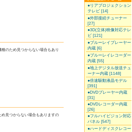
●リアプロジェクション
テレビ [14]
●外部接続チューナー
[27]
●3D(立体)映像対応テレ
ビ [121]
●ブルーレイプレーヤー
内蔵 [6]
た機種のため見つからない場合もあり
●ブルーレイレコーダー
内蔵 [55]
●地上デジタル放送チュ
ーナー内蔵 [1148]
●倍速駆動液晶モデル
[391]
●DVDプレーヤー内蔵
[31]
●DVDレコーダー内蔵
[26]
のため見つからない場合もありますの
●フルハイビジョン対応
パネル [547]
●ハードディスクレコー