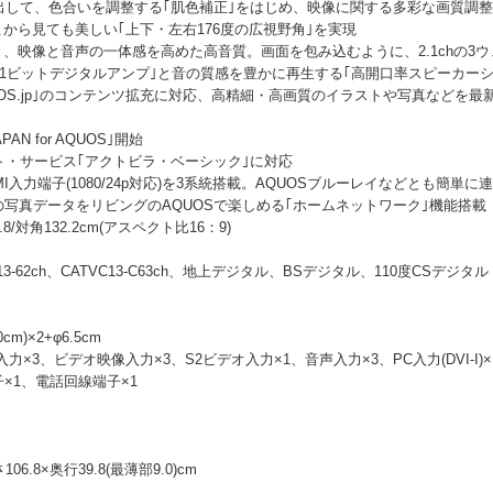
出して、色合いを調整する｢肌色補正｣をはじめ、映像に関する多彩な画質調
こから見ても美しい｢上下・左右176度の広視野角｣を実現
より、映像と音声の一体感を高めた高音質。画面を包み込むように、2.1chの3
1ビットデジタルアンプ｣と音の質感を豊かに再生する｢高開口率スピーカーシ
QUOS.jp｣のコンテンツ拡充に対応、高精細・高画質のイラストや写真などを
AN for AQUOS｣開始
・サービス｢アクトビラ・ベーシック｣に対応
MI入力端子(1080/24p対応)を3系統搭載。AQUOSブルーレイなどとも簡単に
の写真データをリビングのAQUOSで楽しめる｢ホームネットワーク｣機能搭載
.8/対角132.2cm(アスペクト比16：9)
13-62ch、CATVC13-C63ch、地上デジタル、BSデジタル、110度CSデジタル
cm)×2+φ6.5cm
像入力×3、ビデオ映像入力×3、S2ビデオ入力×1、音声入力×3、PC入力(DVI-
N端子×1、電話回線端子×1
06.8×奥行39.8(最薄部9.0)cm