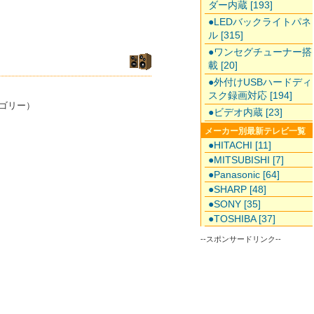
ダー内蔵 [193]
●LEDバックライトパネ
ル [315]
●ワンセグチューナー搭
載 [20]
●外付けUSBハードディ
スク録画対応 [194]
ゴリー）
●ビデオ内蔵 [23]
メーカー別最新テレビ一覧
●HITACHI [11]
●MITSUBISHI [7]
●Panasonic [64]
●SHARP [48]
●SONY [35]
●TOSHIBA [37]
--スポンサードリンク--