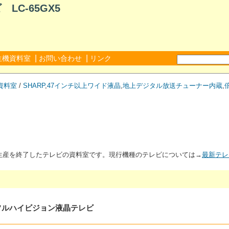
LC-65GX5
|
|
生機資料室
お問い合わせ
リンク
資料室
/
SHARP
,
47インチ以上ワイド液晶
,
地上デジタル放送チューナー内蔵
,
が生産を終了したテレビの資料室です。現行機種のテレビについては→
最新テレ
タルフルハイビジョン液晶テレビ