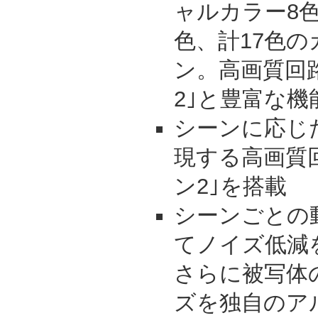
ャルカラー8
色、計17色
ン。高画質回
2｣と豊富な機
シーンに応じ
現する高画質
ン2｣を搭載
シーンごとの
てノイズ低減
さらに被写体
ズを独自のア