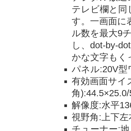
テレビ欄と同
す。一画面に
ル数を最大9
し、dot-by-
かな文字もく
パネル:20V型
有効画面サイズ
角):44.5×25.0
解像度:水平13
視野角:上下左
チューナー:地上