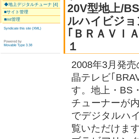
◆地上デジタルチューナ [4]
20V型地上/B
■サイト管理
ルハイビジョ
■mt管理
Syndicate this site (XML)
｢ＢＲＡＶＩ
Powered by
１
Movable Type 3.38
2008年3月発
晶テレビ｢BRAV
す。地上・BS・
チューナーが
でデジタルハ
覧いただけま