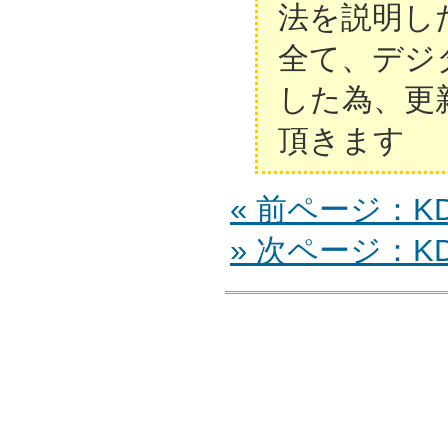
法を説明し
全て、デジ
した為、更
頂きます
« 前ページ：KDL
» 次ページ：KDL