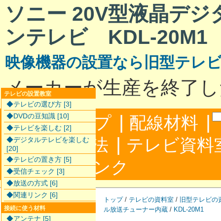
ソニー 20V型液晶デ
ンテレビ KDL-20M1
映像機器の設置なら旧型テレ
メーカーが生産を終了し
テレビの設置教室
◆テレビの選び方 [3]
|
|
◆DVDの豆知識 [10]
サイトマップ
配線材料
◆テレビを楽しむ [2]
|
配線接続方法
テレビ資料
◆デジタルテレビを楽しむ
[20]
◆テレビの置き方 [5]
|
合わせ
リンク
◆受信チェック [3]
◆放送の方式 [6]
◆関連リンク [6]
トップ
/
テレビの資料室
/
旧型テレビの
接続に使う材料
ル放送チューナー内蔵
/
KDL-20M1
◆アンテナ [5]