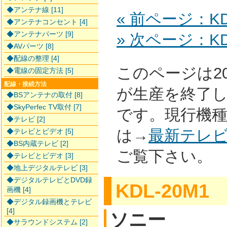
◆アンテナ線 [11]
« 前ページ：KDL
◆アンテナコンセント [4]
◆アンテナパーツ [9]
» 次ページ：KDL
◆AVパーツ [8]
◆配線の整理 [4]
このページは2
◆電線の固定方法 [5]
配線・接続方法
が生産を終了
◆BSアンテナの取付 [8]
◆SkyPerfec TV取付 [7]
です。現行機
◆テレビ [2]
は→
最新テレ
◆テレビとビデオ [5]
◆BS内蔵テレビ [2]
ご覧下さい。
◆テレビとビデオ [3]
◆地上デジタルテレビ [3]
◆デジタルテレビとDVD録
KDL-20M1
画機 [4]
◆デジタル録画機とテレビ
[4]
ソニー
◆サラウンドシステム [2]