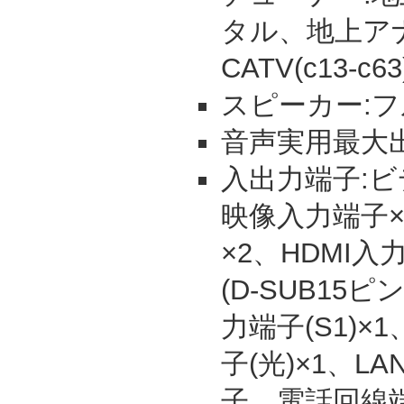
タル、地上アナ
CATV(c13-c63
スピーカー:フ
音声実用最大出力(
入出力端子:ビ
映像入力端子×
×2、HDMI入
(D-SUB15
力端子(S1)
子(光)×1、
子、電話回線