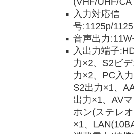
(VHF/UHF/CA
入力対応信
号:1125p/1125i
音声出力:11W+1
入出力端子:HD
力×2、S2ビ
力×2、PC入力
S2出力×1、A
出力×1、AV
ホン(ステレオ
×1、LAN(10BA