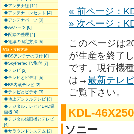
◆アンテナ線 [11]
« 前ページ：KDL
◆アンテナコンセント [4]
◆アンテナパーツ [9]
» 次ページ：KDL
◆AVパーツ [8]
◆配線の整理 [4]
このページは2
◆電線の固定方法 [5]
配線・接続方法
が生産を終了
◆BSアンテナの取付 [8]
◆SkyPerfec TV取付 [7]
です。現行機
◆テレビ [2]
は→
最新テレ
◆テレビとビデオ [5]
◆BS内蔵テレビ [2]
ご覧下さい。
◆テレビとビデオ [3]
◆地上デジタルテレビ [3]
◆デジタルテレビとDVD録
KDL-46X250
画機 [4]
◆デジタル録画機とテレビ
[4]
ソニー
◆サラウンドシステム [2]