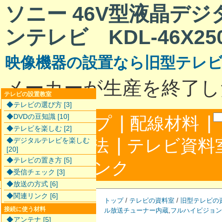
ソニー 46V型液晶デ
ンテレビ KDL-46X25
映像機器の設置なら旧型テレ
メーカーが生産を終了し
テレビの設置教室
◆テレビの選び方 [3]
|
|
◆DVDの豆知識 [10]
サイトマップ
配線材料
◆テレビを楽しむ [2]
|
配線接続方法
テレビ資料
◆デジタルテレビを楽しむ
[20]
◆テレビの置き方 [5]
|
合わせ
リンク
◆受信チェック [3]
◆放送の方式 [6]
◆関連リンク [6]
トップ
/
テレビの資料室
/
旧型テレビの
接続に使う材料
ル放送チューナー内蔵
,
フルハイビジョン
◆アンテナ [5]