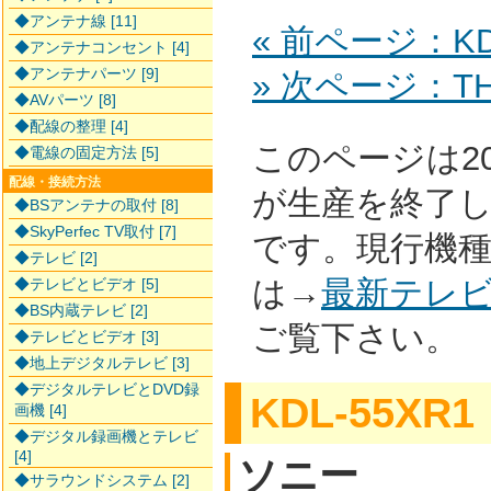
◆アンテナ線 [11]
« 前ページ：KDL
◆アンテナコンセント [4]
◆アンテナパーツ [9]
» 次ページ：TH-
◆AVパーツ [8]
◆配線の整理 [4]
このページは2
◆電線の固定方法 [5]
配線・接続方法
が生産を終了
◆BSアンテナの取付 [8]
◆SkyPerfec TV取付 [7]
です。現行機
◆テレビ [2]
は→
最新テレ
◆テレビとビデオ [5]
◆BS内蔵テレビ [2]
ご覧下さい。
◆テレビとビデオ [3]
◆地上デジタルテレビ [3]
◆デジタルテレビとDVD録
KDL-55XR1
画機 [4]
◆デジタル録画機とテレビ
[4]
ソニー
◆サラウンドシステム [2]