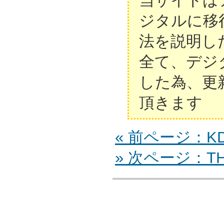
当サイトは
ジタルに移
法を説明し
全て、デジ
した為、更
頂きます
« 前ページ：KDL
» 次ページ：TH-