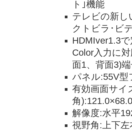
ト｣機能
テレビの新し
クトビラ･ビデ
HDMIver1.
Color入力に
面1、背面3)
パネル:55V
有効画面サイズ
角):121.0×68.
解像度:水平19
視野角:上下左