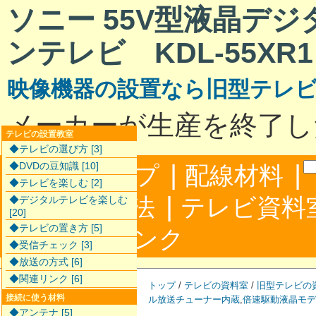
ソニー 55V型液晶デ
ンテレビ KDL-55XR1
映像機器の設置なら旧型テレ
メーカーが生産を終了し
テレビの設置教室
◆テレビの選び方 [3]
|
|
◆DVDの豆知識 [10]
サイトマップ
配線材料
◆テレビを楽しむ [2]
|
配線接続方法
テレビ資料
◆デジタルテレビを楽しむ
[20]
◆テレビの置き方 [5]
|
合わせ
リンク
◆受信チェック [3]
◆放送の方式 [6]
◆関連リンク [6]
トップ
/
テレビの資料室
/
旧型テレビの
接続に使う材料
ル放送チューナー内蔵
,
倍速駆動液晶モデ
◆アンテナ [5]