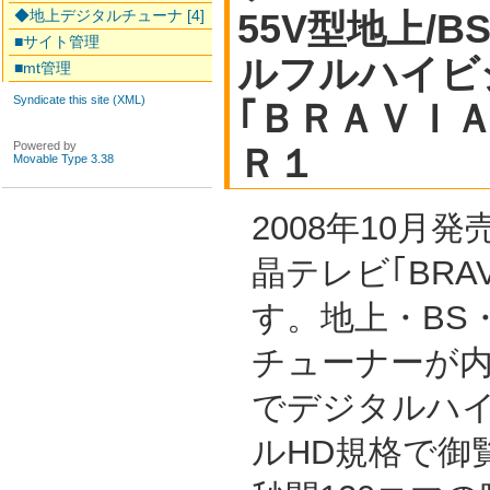
◆地上デジタルチューナ [4]
55V型地上/B
■サイト管理
ルフルハイビ
■mt管理
Syndicate this site (XML)
｢ＢＲＡＶＩ
Powered by
Ｒ１
Movable Type 3.38
2008年10月
晶テレビ｢BRAV
す。地上・BS・
チューナーが
でデジタルハ
ルHD規格で御