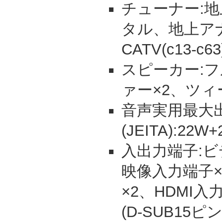
チューナー:地上
タル、地上アナ
CATV(c13-c63
スピーカー:フ
ァー×2、ツィ
音声実用最大
(JEITA):22W
入出力端子:ビ
映像入力端子×
×2、HDMI入
(D-SUB15