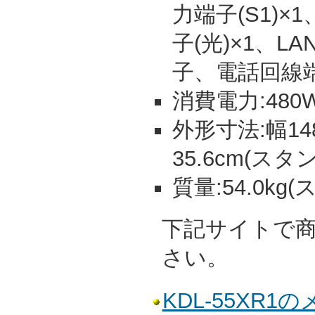
力端子(S1)
子(光)×1、
子、電話回線
消費電力:480W
外形寸法:幅148
35.6cm(スタ
質量:54.0kg
下記サイトで
さい。
KDL-55XR