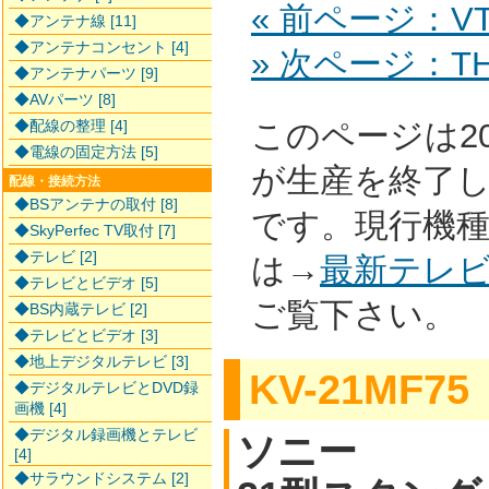
« 前ページ：VT-
◆アンテナ線 [11]
◆アンテナコンセント [4]
» 次ページ：TH-
◆アンテナパーツ [9]
◆AVパーツ [8]
◆配線の整理 [4]
このページは2
◆電線の固定方法 [5]
が生産を終了
配線・接続方法
◆BSアンテナの取付 [8]
です。現行機
◆SkyPerfec TV取付 [7]
◆テレビ [2]
は→
最新テレ
◆テレビとビデオ [5]
ご覧下さい。
◆BS内蔵テレビ [2]
◆テレビとビデオ [3]
◆地上デジタルテレビ [3]
KV-21MF75
◆デジタルテレビとDVD録
画機 [4]
◆デジタル録画機とテレビ
ソニー
[4]
◆サラウンドシステム [2]