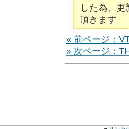
した為、更
頂きます
« 前ページ：VT-
» 次ページ：TH-