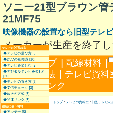
ソニー21型ブラウン管テ
21MF75
映像機器の設置なら旧型テレ
メーカーが生産を終了し
テレビの設置教室
◆テレビの選び方 [3]
|
|
◆DVDの豆知識 [10]
サイトマップ
配線材料
◆テレビを楽しむ [2]
|
配線接続方法
テレビ資料
◆デジタルテレビを楽しむ
[20]
◆テレビの置き方 [5]
|
合わせ
リンク
◆受信チェック [3]
◆放送の方式 [6]
◆関連リンク [6]
トップ
/
テレビの資料室
/
旧型テレビの
接続に使う材料
◆アンテナ [5]