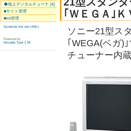
21型スタン
◆地上デジタルチューナ [4]
｢ＷＥＧＡ｣
■サイト管理
■mt管理
Syndicate this site (XML)
ソニー21型ス
Powered by
｢WEGA(ベガ
Movable Type 3.38
チューナー内