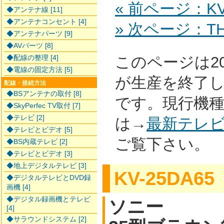
« 前ページ：KV-
◆アンテナ線 [11]
◆アンテナコンセント [4]
» 次ページ：TH-
◆アンテナパーツ [9]
◆AVパーツ [8]
◆配線の整理 [4]
このページは2
◆電線の固定方法 [5]
が生産を終了
配線・接続方法
◆BSアンテナの取付 [8]
です。現行機
◆SkyPerfec TV取付 [7]
◆テレビ [2]
は→
最新テレ
◆テレビとビデオ [5]
ご覧下さい。
◆BS内蔵テレビ [2]
◆テレビとビデオ [3]
◆地上デジタルテレビ [3]
KV-25DA65
◆デジタルテレビとDVD録
画機 [4]
◆デジタル録画機とテレビ
ソニー
[4]
◆サラウンドシステム [2]