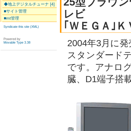
25型ブラウ
◆地上デジタルチューナ [4]
レビ
■サイト管理
■mt管理
｢ＷＥＧＡ｣
Syndicate this site (XML)
Powered by
2004年3月に
Movable Type 3.38
スタンダードテレ
です。アナログ
臓、D1端子搭