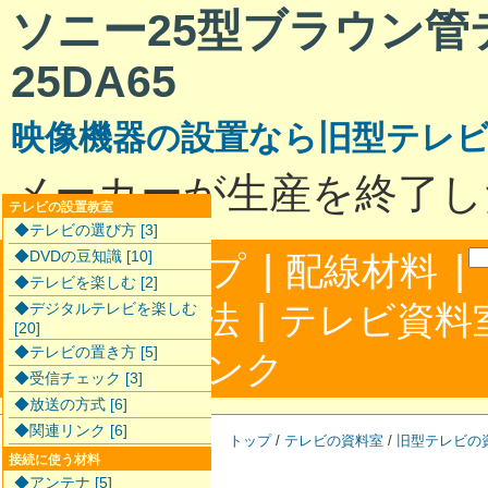
ソニー25型ブラウン管テ
25DA65
映像機器の設置なら旧型テレ
メーカーが生産を終了し
テレビの設置教室
◆テレビの選び方 [3]
|
|
◆DVDの豆知識 [10]
サイトマップ
配線材料
◆テレビを楽しむ [2]
|
配線接続方法
テレビ資料
◆デジタルテレビを楽しむ
[20]
◆テレビの置き方 [5]
|
合わせ
リンク
◆受信チェック [3]
◆放送の方式 [6]
◆関連リンク [6]
トップ
/
テレビの資料室
/
旧型テレビの
接続に使う材料
◆アンテナ [5]