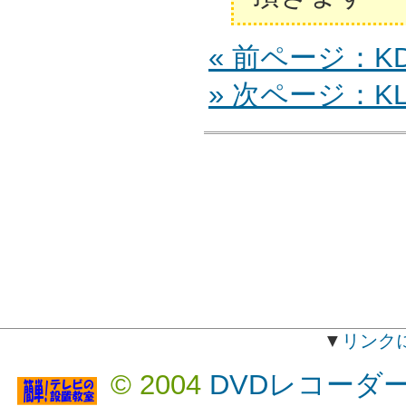
« 前ページ：KD-
» 次ページ：KLV
▼
リンク
© 2004
DVDレコーダ