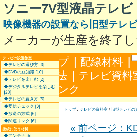
ソニー7V型液晶テレビ
映像機器の設置なら旧型テレ
メーカーが生産を終了し
|
|
サイトマップ
配線材料
テレビの設置教室
◆テレビの選び方 [3]
|
配線接続方法
◆DVDの豆知識 [10]
テレビ資料
◆テレビを楽しむ [2]
|
合わせ
リンク
◆デジタルテレビを楽しむ
[20]
◆テレビの置き方 [5]
◆受信チェック [3]
トップ
/
テレビの資料室
/
旧型テレビの
◆放送の方式 [6]
◆関連リンク [6]
« 前ページ：KD-
接続に使う材料
◆アンテナ [5]