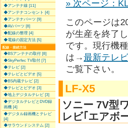
» 次ページ：KLV
◆アンテナ線 [11]
◆アンテナコンセント [4]
◆アンテナパーツ [9]
このページは2
◆AVパーツ [8]
が生産を終了
◆配線の整理 [4]
◆電線の固定方法 [5]
です。現行機
配線・接続方法
◆BSアンテナの取付 [8]
は→
最新テレ
◆SkyPerfec TV取付 [7]
ご覧下さい。
◆テレビ [2]
◆テレビとビデオ [5]
◆BS内蔵テレビ [2]
LF-X5
◆テレビとビデオ [3]
◆地上デジタルテレビ [3]
ソニー 7V型
◆デジタルテレビとDVD録
画機 [4]
レビ｢エアボー
◆デジタル録画機とテレビ
[4]
◆サラウンドシステム [2]