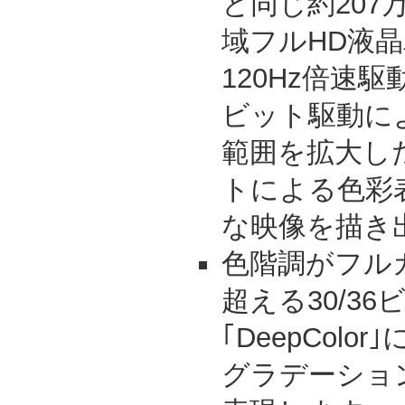
と同じ約207
域フルHD液
120Hz倍速
ビット駆動に
範囲を拡大し
トによる色彩
な映像を描き
色階調がフル
超える30/3
｢DeepCol
グラデーショ