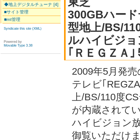
東芝
◆地上デジタルチューナ [4]
300GBハード
■サイト管理
■mt管理
型地上/BS/1
Syndicate this site (XML)
ルハイビジョ
Powered by
Movable Type 3.38
｢ＲＥＧＺＡ
2009年5月発
テレビ｢REGZ
上/BS/110
が内蔵されて
ハイビジョン放
御覧いただけ