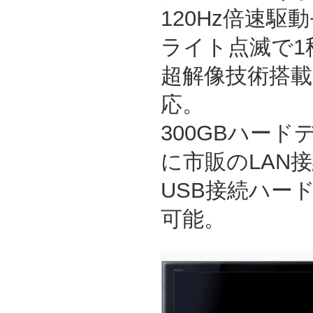
120Hz倍速駆
ライト点滅で1
超解像技術搭
応。
300GBハー
に市販のLAN
USB接続ハー
可能。