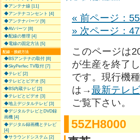
◆アンテナ線 [11]
◆アンテナコンセント [4]
« 前ページ：55Z
◆アンテナパーツ [9]
» 次ページ：47Z
◆AVパーツ [8]
◆配線の整理 [4]
◆電線の固定方法 [5]
このページは2
配線・接続方法
◆BSアンテナの取付 [8]
が生産を終了
◆SkyPerfec TV取付 [7]
◆テレビ [2]
です。現行機
◆テレビとビデオ [5]
は→
最新テレ
◆BS内蔵テレビ [2]
◆テレビとビデオ [3]
ご覧下さい。
◆地上デジタルテレビ [3]
◆デジタルテレビとDVD録
画機 [4]
55ZH8000
◆デジタル録画機とテレビ
[4]
◆サラウンドシステム [2]