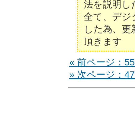
法を説明し
全て、デジ
した為、更
頂きます
« 前ページ：55Z
» 次ページ：47Z