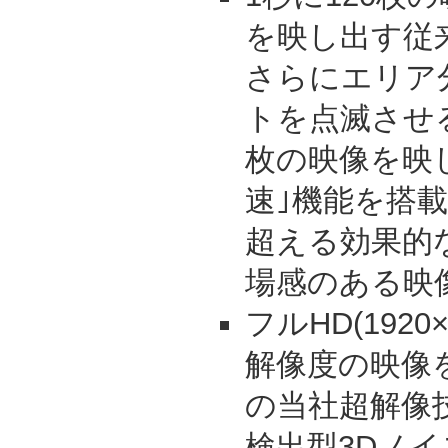
を映し出す従
さらにエリア
トを点滅させる
枚の映像を映
速｣機能を搭
超える効果的
場感のある映
フルHD(192
解像度の映像
の当社超解像
検出型3Dノ