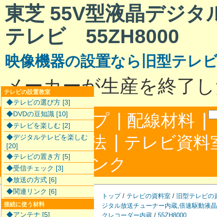
東芝 55V型液晶デジ
テレビ 55ZH8000
映像機器の設置なら旧型テレ
メーカーが生産を終了し
テレビの設置教室
◆テレビの選び方 [3]
|
|
◆DVDの豆知識 [10]
サイトマップ
配線材料
◆テレビを楽しむ [2]
|
配線接続方法
テレビ資料
◆デジタルテレビを楽しむ
[20]
◆テレビの置き方 [5]
|
合わせ
リンク
◆受信チェック [3]
◆放送の方式 [6]
◆関連リンク [6]
トップ
/
テレビの資料室
/
旧型テレビの
接続に使う材料
ジタル放送チューナー内蔵
,
倍速駆動液晶
◆アンテナ [5]
クレコーダー内蔵
/
55ZH8000