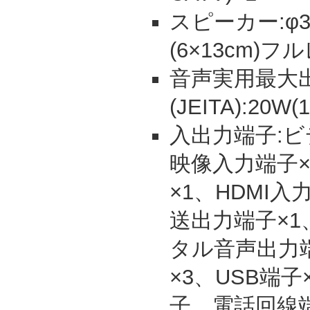
スピーカー:φ3
(6×13cm)フ
音声実用最大
(JEITA):20W
入出力端子:ビ
映像入力端子×
×1、HDMI入
送出力端子×1、
タル音声出力端
×3、USB端
子、電話回線