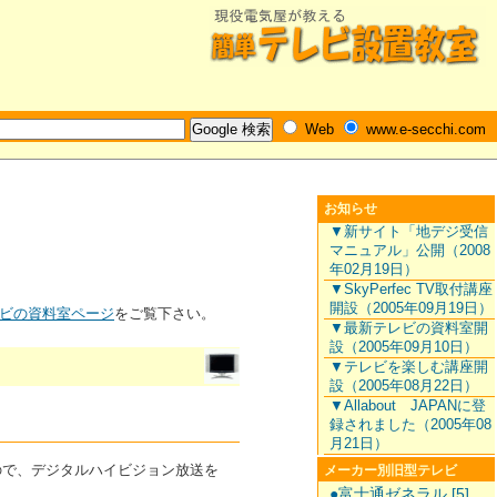
Web
www.e-secchi.com
お知らせ
▼新サイト「地デジ受信
マニュアル」公開（2008
年02月19日）
▼SkyPerfec TV取付講座
開設（2005年09月19日）
ビの資料室ページ
をご覧下さい。
▼最新テレビの資料室開
設（2005年09月10日）
▼テレビを楽しむ講座開
設（2005年08月22日）
▼Allabout JAPANに登
録されました（2005年08
月21日）
すので、デジタルハイビジョン放送を
メーカー別旧型テレビ
●富士通ゼネラル [5]