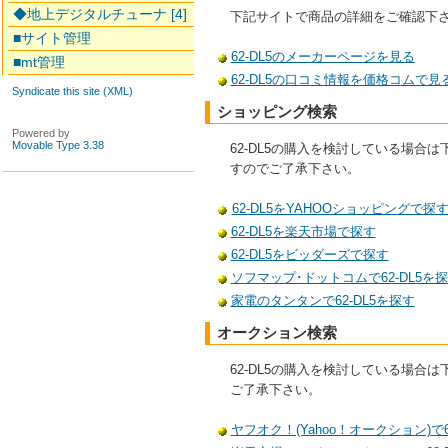
◆地上デジタルチューナ [4]
下記サイトで商品の詳細をご確認下
■サイト管理
62-DL5のメーカーページを見る
■mt管理
62-DL5の口コミ情報を価格コムで見
Syndicate this site (XML)
ショッピング検索
Powered by
Movable Type 3.38
62-DL5の購入を検討している場
すのでご了承下さい。
62-DL5をYAHOOショッピングで探
62-DL5を楽天市場で探す
62-DL5をビッダーズで探す
ソフマップ･ドットコムで62-DL5を
家電のタンタンで62-DL5を探す
オークション検索
62-DL5の購入を検討している場
ご了承下さい。
ヤフオク！(Yahoo！オークション)で6