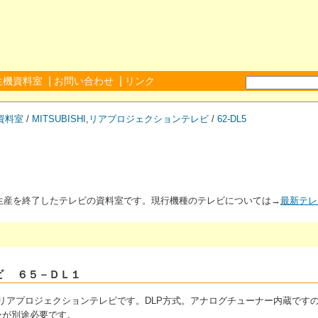
|
|
生機資料室
お問い合わせ
リンク
資料室
/
MITSUBISHI
,
リアプロジェクションテレビ
/
62-DL5
が生産を終了したテレビの資料室です。現行機種のテレビについては→
最新テレ
ビ ６５－ＤＬ１
2V型リアプロジェクションテレビです。DLP方式。アナログチューナー内蔵で
ーが別途必要です。