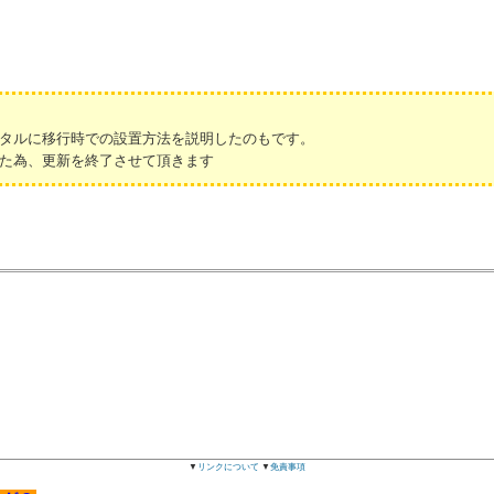
タルに移行時での設置方法を説明したのもです。
た為、更新を終了させて頂きます
▼
リンクについて
▼
免責事項