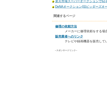
楽天市場スーパーオークションで62-
DeNAオークション(旧ビッダーズオー
関連するページ
修理の依頼方法
メーカーに修理依頼をする場
販売業者へのリンク
テレビや録画機器を販売して
--スポンサードリンク--