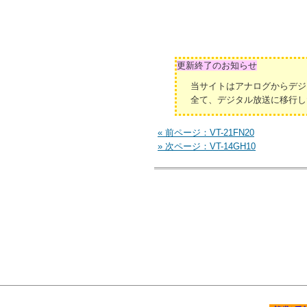
更新終了のお知らせ
当サイトはアナログからデジ
全て、デジタル放送に移行し
« 前ページ：VT-21FN20
» 次ページ：VT-14GH10