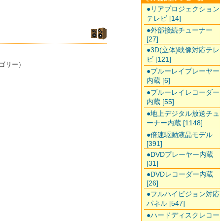
●リアプロジェクション
テレビ [14]
●外部接続チューナー
[27]
●3D(立体)映像対応テレ
ビ [121]
ゴリー）
●ブルーレイプレーヤー
内蔵 [6]
●ブルーレイレコーダー
内蔵 [55]
●地上デジタル放送チュ
ーナー内蔵 [1148]
●倍速駆動液晶モデル
[391]
●DVDプレーヤー内蔵
[31]
●DVDレコーダー内蔵
[26]
●フルハイビジョン対応
パネル [547]
●ハードディスクレコー