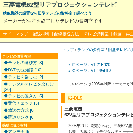
三菱電機62型リアプロジェクションテレビ
映像機器の設置なら旧型テレビの資料室で調べよう
メーカーが生産を終了したテレビの資料室です
|
|
|
|
サイトマップ
配線材料
配線接続方法
テレビ資料室
録画・再
トップ
/
テレビの資料室
/
旧型テレビの
テレビの設置教室
◆テレビの選び方 [3]
« 前ページ：VT-21FN20
◆DVDの豆知識 [10]
» 次ページ：VT-14GH10
◆テレビを楽しむ [2]
◆デジタルテレビを楽しむ
このページは2005年以降メーカー
[20]
◆テレビの置き方 [5]
62-DL5
◆受信チェック [3]
三菱電機
◆放送の方式 [6]
62V型リアプロジェクションテレ
◆関連リンク [6]
2005年2月に発売された、三菱6
接続に使う材料
◆アンテナ [5]
お楽しみ戴くにはデジタルチューナ