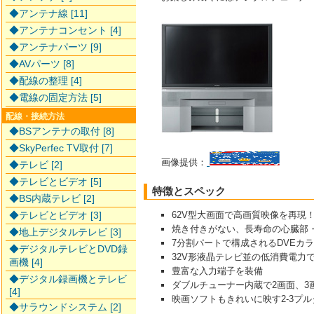
◆アンテナ線 [11]
◆アンテナコンセント [4]
◆アンテナパーツ [9]
◆AVパーツ [8]
◆配線の整理 [4]
◆電線の固定方法 [5]
配線・接続方法
◆BSアンテナの取付 [8]
◆SkyPerfec TV取付 [7]
画像提供：
◆テレビ [2]
◆テレビとビデオ [5]
特徴とスペック
◆BS内蔵テレビ [2]
◆テレビとビデオ [3]
62V型大画面で高画質映像を再現
焼き付きがない、長寿命の心臓部・
◆地上デジタルテレビ [3]
7分割パートで構成されるDVEカ
◆デジタルテレビとDVD録
32V形液晶テレビ並の低消費電力
画機 [4]
豊富な入力端子を装備
◆デジタル録画機とテレビ
ダブルチューナー内蔵で2画面、3
[4]
映画ソフトもきれいに映す2-3プ
◆サラウンドシステム [2]