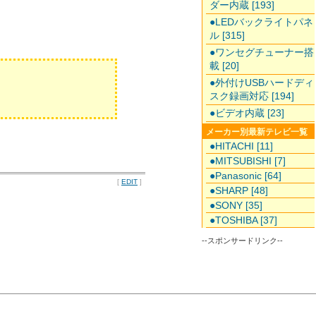
ダー内蔵 [193]
●LEDバックライトパネ
ル [315]
●ワンセグチューナー搭
載 [20]
●外付けUSBハードディ
スク録画対応 [194]
●ビデオ内蔵 [23]
メーカー別最新テレビ一覧
●HITACHI [11]
●MITSUBISHI [7]
●Panasonic [64]
[
EDIT
]
●SHARP [48]
●SONY [35]
●TOSHIBA [37]
--スポンサードリンク--