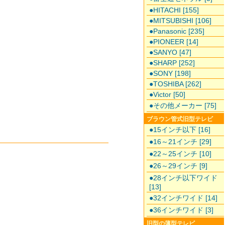
●HITACHI [155]
●MITSUBISHI [106]
●Panasonic [235]
●PIONEER [14]
●SANYO [47]
●SHARP [252]
●SONY [198]
●TOSHIBA [262]
●Victor [50]
●その他メーカー [75]
ブラウン管式旧型テレビ
●15インチ以下 [16]
●16～21インチ [29]
●22～25インチ [10]
●26～29インチ [9]
●28インチ以下ワイド
[13]
●32インチワイド [14]
●36インチワイド [3]
旧型の薄型テレビ