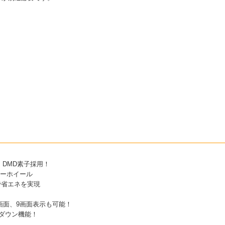
！
DMD素子採用！
ラーホイール
で省エネを実現
画面、9画面表示も可能！
ルダウン機能！