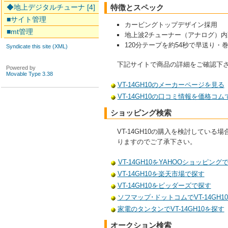
◆地上デジタルチューナ [4]
特徴とスペック
■サイト管理
カービングトップデザイン採用
■mt管理
地上波2チューナー（アナログ）内
120分テープを約54秒で早送り・巻き
Syndicate this site (XML)
下記サイトで商品の詳細をご確認下
Powered by
Movable Type 3.38
VT-14GH10のメーカーページを見る
VT-14GH10の口コミ情報を価格コム
ショッピング検索
VT-14GH10の購入を検討して
りますのでご了承下さい。
VT-14GH10をYAHOOショッピング
VT-14GH10を楽天市場で探す
VT-14GH10をビッダーズで探す
ソフマップ･ドットコムでVT-14GH1
家電のタンタンでVT-14GH10を探す
オークション検索