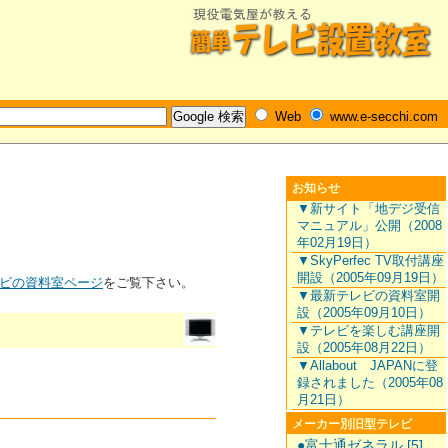
Web
www.e-secchi.com
お知らせ
▼新サイト「地デジ受信
マニュアル」公開（2008
年02月19日）
▼SkyPerfec TV取付講座
開設（2005年09月19日）
ビの資料室ページ
をご覧下さい。
▼最新テレビの資料室開
設（2005年09月10日）
▼テレビを楽しむ講座開
設（2005年08月22日）
▼Allabout JAPANに登
録されました（2005年08
月21日）
メーカー別旧型テレビ
●富士通ゼネラル [5]