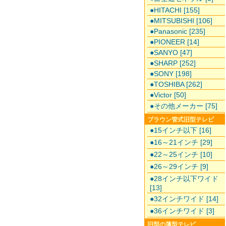
●HITACHI [155]
●MITSUBISHI [106]
●Panasonic [235]
●PIONEER [14]
●SANYO [47]
●SHARP [252]
●SONY [198]
●TOSHIBA [262]
●Victor [50]
●その他メーカー [75]
ブラウン管式旧型テレビ
●15インチ以下 [16]
●16～21インチ [29]
●22～25インチ [10]
●26～29インチ [9]
●28インチ以下ワイド
[13]
●32インチワイド [14]
●36インチワイド [3]
旧型の薄型テレビ