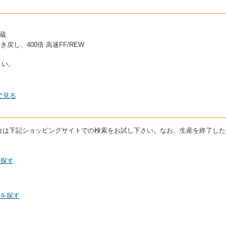
蔵
戻し、400倍 高速FF/REW
さい。
で見る
いる場合は下記ショッピングサイトでの検索をお試し下さい。なお、生産を終了し
で探す
0を探す