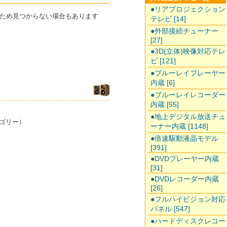
●リアプロジェクション
のため見つからない場合もあります
テレビ [14]
●外部接続チューナー
[27]
●3D(立体)映像対応テレ
ビ [121]
●ブルーレイプレーヤー
内蔵 [6]
●ブルーレイレコーダー
内蔵 [55]
●地上デジタル放送チュ
ゴリー）
ーナー内蔵 [1148]
●倍速駆動液晶モデル
[391]
●DVDプレーヤー内蔵
[31]
●DVDレコーダー内蔵
[26]
●フルハイビジョン対応
パネル [547]
●ハードディスクレコー