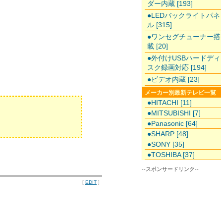
ダー内蔵 [193]
●LEDバックライトパネ
ル [315]
●ワンセグチューナー搭
載 [20]
●外付けUSBハードディ
スク録画対応 [194]
●ビデオ内蔵 [23]
メーカー別最新テレビ一覧
●HITACHI [11]
●MITSUBISHI [7]
●Panasonic [64]
●SHARP [48]
●SONY [35]
●TOSHIBA [37]
--スポンサードリンク--
[
EDIT
]