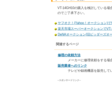
VT-14GH10の購入を検討して
のでご了承下さい。
ヤフオク！(Yahoo！オークション)でV
楽天市場スーパーオークションでVT-1
DeNAオークション(旧ビッダーズオーク
関連するページ
修理の依頼方法
メーカーに修理依頼をする場
販売業者へのリンク
テレビや録画機器を販売して
--スポンサードリンク--