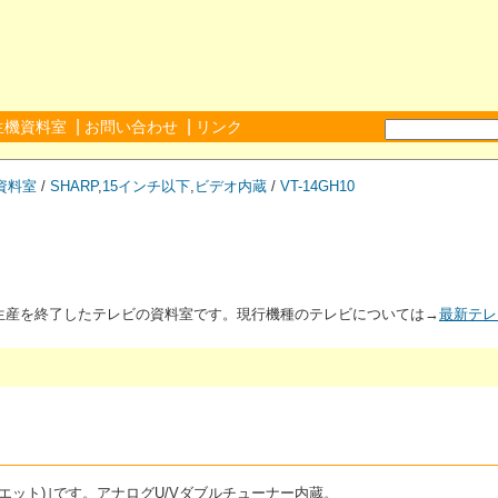
|
|
生機資料室
お問い合わせ
リンク
資料室
/
SHARP
,
15インチ以下
,
ビデオ内蔵
/
VT-14GH10
が生産を終了したテレビの資料室です。現行機種のテレビについては→
最新テレ
ュエット)｣です。アナログU/Vダブルチューナー内蔵。