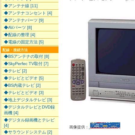
◆アンテナ線 [11]
◆アンテナコンセント [4]
◆アンテナパーツ [9]
◆AVパーツ [8]
◆配線の整理 [4]
◆電線の固定方法 [5]
配線・接続方法
◆BSアンテナの取付 [8]
◆SkyPerfec TV取付 [7]
◆テレビ [2]
◆テレビとビデオ [5]
◆BS内蔵テレビ [2]
◆テレビとビデオ [3]
◆地上デジタルテレビ [3]
◆デジタルテレビとDVD録
画機 [4]
◆デジタル録画機とテレビ
[4]
画像提供：
◆サラウンドシステム [2]