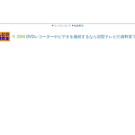
▼
リンクについて
▼
免責事項
© 2004
DVDレコーダーやビデオを接続するなら旧型テレビの資料室