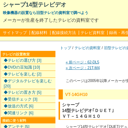
シャープ14型テレビデオ
映像機器の設置なら旧型テレビの資料室で調べよう
メーカーが生産を終了したテレビの資料室です
|
|
|
|
サイトマップ
配線材料
配線接続方法
テレビ資料室
録画・再
トップ
/
テレビの資料室
/
旧型テレビの
テレビの設置教室
◆テレビの選び方 [3]
« 前ページ：62-DL5
◆DVDの豆知識 [10]
» 次ページ：21T-M4
◆テレビを楽しむ [2]
◆デジタルテレビを楽しむ
このページは2005年以降メーカー
[20]
◆テレビの置き方 [5]
VT-14GH10
◆受信チェック [3]
シャープ
◆放送の方式 [6]
14型テレビデオ｢ＤＵＥＴ｣
◆関連リンク [6]
ＶＴ－１４ＧＨ１０
接続に使う材料
◆アンテナ [5]
シャープ14型テレビデオ｢DUET(デ