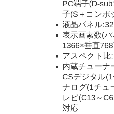
PC端子(D-s
子(S＋コンポ
液晶パネル:3
表示画素数(パ
1366×垂直76
アスペクト比:
内蔵チューナー
CSデジタル(
ナログ(1チュ
レビ(C13～C
対応