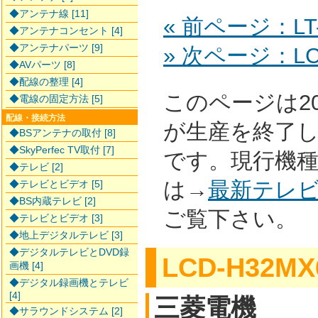
◆アンテナ線 [11]
« 前ページ：LT-
◆アンテナコンセント [4]
◆アンテナパーツ [9]
» 次ページ：LCD
◆AVパーツ [8]
◆配線の整理 [4]
このページは2
◆電線の固定方法 [5]
配線・接続方法
が生産を終了
◆BSアンテナの取付 [8]
◆SkyPerfec TV取付 [7]
です。現行機
◆テレビ [2]
は→
最新テレ
◆テレビとビデオ [5]
◆BS内蔵テレビ [2]
ご覧下さい。
◆テレビとビデオ [3]
◆地上デジタルテレビ [3]
◆デジタルテレビとDVD録
LCD-H32MX
画機 [4]
◆デジタル録画機とテレビ
[4]
三菱電機
◆サラウンドシステム [2]