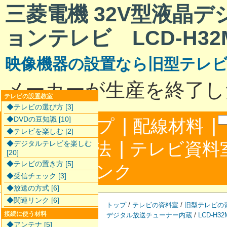
三菱電機 32V型液晶
ョンテレビ LCD-H32
映像機器の設置なら旧型テレ
メーカーが生産を終了し
テレビの設置教室
◆テレビの選び方 [3]
|
|
◆DVDの豆知識 [10]
サイトマップ
配線材料
◆テレビを楽しむ [2]
|
配線接続方法
テレビ資料
◆デジタルテレビを楽しむ
[20]
◆テレビの置き方 [5]
|
合わせ
リンク
◆受信チェック [3]
◆放送の方式 [6]
◆関連リンク [6]
トップ
/
テレビの資料室
/
旧型テレビの
接続に使う材料
デジタル放送チューナー内蔵
/
LCD-H32
◆アンテナ [5]