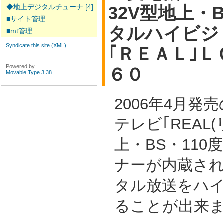
◆地上デジタルチューナ [4]
32V型地上・B
■サイト管理
タルハイビ
■mt管理
Syndicate this site (XML)
｢ＲＥＡＬ｣
Powered by
６０
Movable Type 3.38
2006年4月発
テレビ｢REAL
上・BS・110
ナーが内蔵さ
タル放送をハ
ることが出来