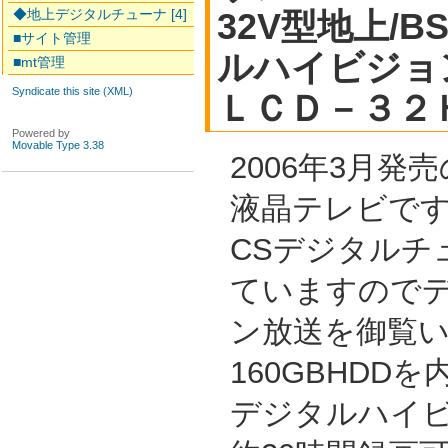
◆地上デジタルチューナ [4]
32V型地上/B
■サイト管理
ルハイビジョ
■mt管理
Syndicate this site (XML)
ＬＣＤ－３２
Powered by
Movable Type 3.38
2006年3月発
液晶テレビです
CSデジタルチ
ていますので
ン放送を御覧
160GBHDD
デジタルハイ