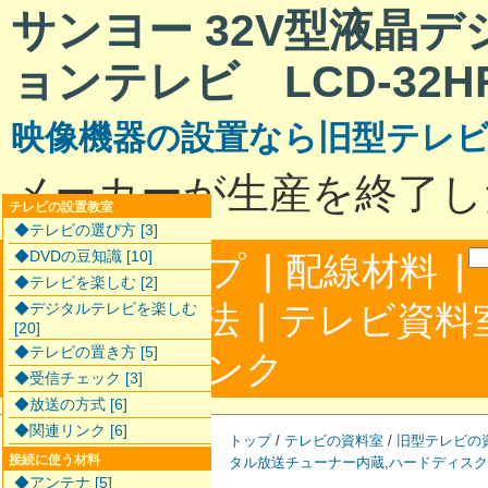
サンヨー 32V型液晶
ョンテレビ LCD-32HR
映像機器の設置なら旧型テレ
メーカーが生産を終了し
テレビの設置教室
◆テレビの選び方 [3]
|
|
◆DVDの豆知識 [10]
サイトマップ
配線材料
◆テレビを楽しむ [2]
|
配線接続方法
テレビ資料
◆デジタルテレビを楽しむ
[20]
◆テレビの置き方 [5]
|
合わせ
リンク
◆受信チェック [3]
◆放送の方式 [6]
◆関連リンク [6]
トップ
/
テレビの資料室
/
旧型テレビの
接続に使う材料
タル放送チューナー内蔵
,
ハードディスク
◆アンテナ [5]