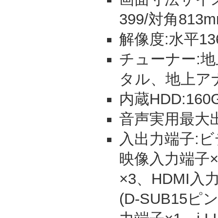
399/対角813
解像度:水平13
チューナー:地上
タル、地上アナ
内蔵HDD:160
音声実用最大出力:
入出力端子:ビ
映像入力端子×
×3、HDMI
(D-SUB15