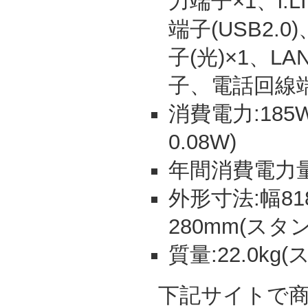
力端子×1、i.
端子(USB2.
子(光)×1、
子、電話回線
消費電力:18
0.08W)
年間消費電力量:
外形寸法:幅81
280mm(スタ
質量:22.0kg
下記サイトで