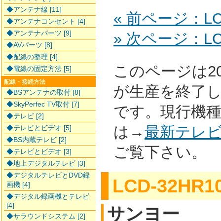
◆アンテナ線 [11]
« 前ページ：LCD
◆アンテナコンセント [4]
◆アンテナパーツ [9]
» 次ページ：LCD
◆AVパーツ [8]
◆配線の整理 [4]
このページは2
◆電線の固定方法 [5]
配線・接続方法
が生産を終了
◆BSアンテナの取付 [8]
◆SkyPerfec TV取付 [7]
です。現行機
◆テレビ [2]
は→
最新テレ
◆テレビとビデオ [5]
◆BS内蔵テレビ [2]
ご覧下さい。
◆テレビとビデオ [3]
◆地上デジタルテレビ [3]
◆デジタルテレビとDVD録
LCD-32HR1
画機 [4]
◆デジタル録画機とテレビ
[4]
サンヨー
◆サラウンドシステム [2]