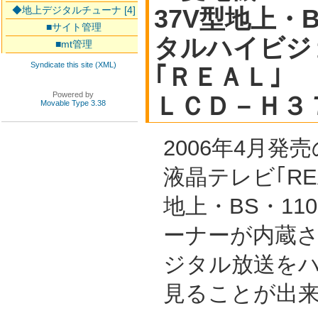
◆地上デジタルチューナ [4]
37V型地上・B
■サイト管理
タルハイビジ
■mt管理
Syndicate this site (XML)
｢ＲＥＡＬ｣
Powered by
ＬＣＤ－Ｈ３
Movable Type 3.38
2006年4月発
液晶テレビ｢RE
地上・BS・11
ーナーが内蔵
ジタル放送を
見ることが出