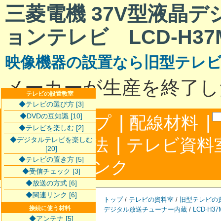
三菱電機 37V型液晶
ョンテレビ LCD-H37
映像機器の設置なら旧型テレ
メーカーが生産を終了し
テレビの設置教室
◆テレビの選び方 [3]
|
|
◆DVDの豆知識 [10]
サイトマップ
配線材料
◆テレビを楽しむ [2]
|
配線接続方法
テレビ資料
◆デジタルテレビを楽しむ
[20]
◆テレビの置き方 [5]
|
合わせ
リンク
◆受信チェック [3]
◆放送の方式 [6]
◆関連リンク [6]
トップ
/
テレビの資料室
/
旧型テレビの
接続に使う材料
デジタル放送チューナー内蔵
/
LCD-H37
◆アンテナ [5]