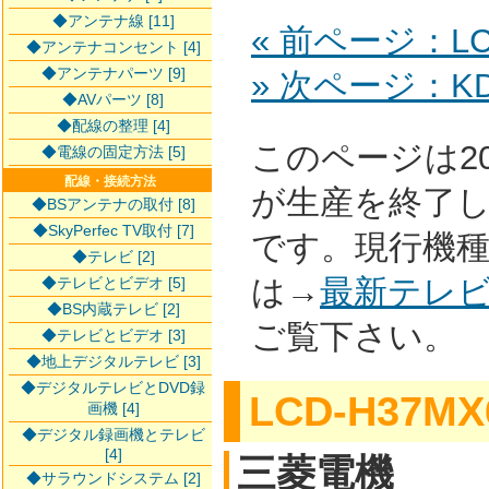
◆アンテナ線 [11]
« 前ページ：LCD
◆アンテナコンセント [4]
◆アンテナパーツ [9]
» 次ページ：KDL
◆AVパーツ [8]
◆配線の整理 [4]
このページは2
◆電線の固定方法 [5]
配線・接続方法
が生産を終了
◆BSアンテナの取付 [8]
◆SkyPerfec TV取付 [7]
です。現行機
◆テレビ [2]
は→
最新テレ
◆テレビとビデオ [5]
◆BS内蔵テレビ [2]
ご覧下さい。
◆テレビとビデオ [3]
◆地上デジタルテレビ [3]
◆デジタルテレビとDVD録
LCD-H37MX
画機 [4]
◆デジタル録画機とテレビ
[4]
三菱電機
◆サラウンドシステム [2]