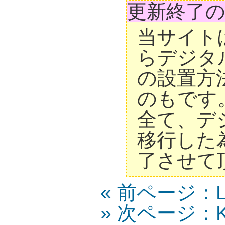
更新終了
当サイト
らデジタ
の設置方
のもです
全て、デ
移行した
了させて
« 前ページ：LC
» 次ページ：KD