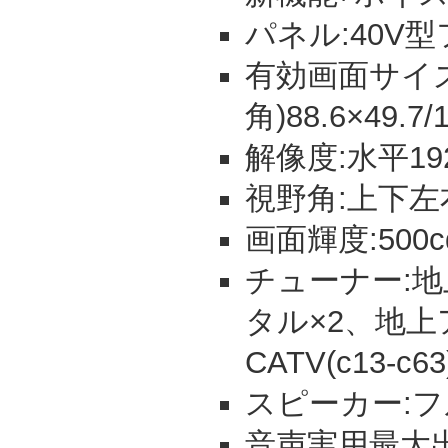
パネル:40V
有効画面サイズ
角)88.6×49.7/
解像度:水平19
視野角:上下左
画面輝度:500c
チューナー:地上
タル×2、地上ア
CATV(c13-c63
スピーカー:フ
音声実用最大出力: