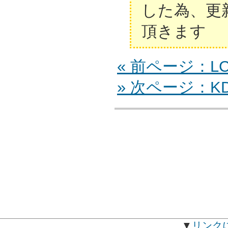
した為、更
頂きます
« 前ページ：LCD
» 次ページ：KDL
▼
リンク