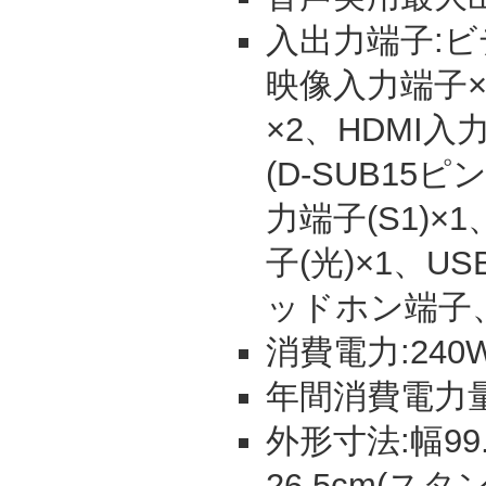
入出力端子:ビ
映像入力端子×
×2、HDMI入
(D-SUB15
力端子(S1)
子(光)×1、U
ッドホン端子
消費電力:240W
年間消費電力量:
外形寸法:幅99
26.5cm(スタ