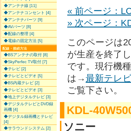
◆アンテナ線 [11]
« 前ページ：LCD
◆アンテナコンセント [4]
◆アンテナパーツ [9]
» 次ページ：KDL
◆AVパーツ [8]
◆配線の整理 [4]
このページは2
◆電線の固定方法 [5]
配線・接続方法
が生産を終了
◆BSアンテナの取付 [8]
◆SkyPerfec TV取付 [7]
です。現行機
◆テレビ [2]
は→
最新テレ
◆テレビとビデオ [5]
◆BS内蔵テレビ [2]
ご覧下さい。
◆テレビとビデオ [3]
◆地上デジタルテレビ [3]
◆デジタルテレビとDVD録
KDL-40W50
画機 [4]
◆デジタル録画機とテレビ
[4]
ソニー
◆サラウンドシステム [2]