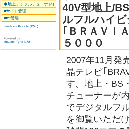
◆地上デジタルチューナ [4]
40V型地上/B
■サイト管理
ルフルハイビ
■mt管理
Syndicate this site (XML)
｢ＢＲＡＶＩ
Powered by
５０００
Movable Type 3.38
2007年11月
晶テレビ｢BRAV
す。地上・BS・
チューナーが
でデジタルフ
を御覧いただ