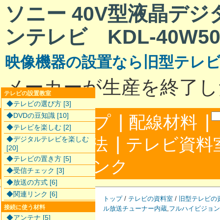
ソニー 40V型液晶デ
ンテレビ KDL-40W50
映像機器の設置なら旧型テレ
メーカーが生産を終了し
テレビの設置教室
◆テレビの選び方 [3]
|
|
◆DVDの豆知識 [10]
サイトマップ
配線材料
◆テレビを楽しむ [2]
|
配線接続方法
テレビ資料
◆デジタルテレビを楽しむ
[20]
◆テレビの置き方 [5]
|
合わせ
リンク
◆受信チェック [3]
◆放送の方式 [6]
◆関連リンク [6]
トップ
/
テレビの資料室
/
旧型テレビの
接続に使う材料
ル放送チューナー内蔵
,
フルハイビジョン
◆アンテナ [5]