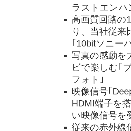
ラストエンハ
高画質回路の1
り、当社従来
｢10bitソニー
写真の感動を
ビで楽しむ｢
フォト｣
映像信号｢Deep
HDMI端子を
い映像信号を
従来の赤外線