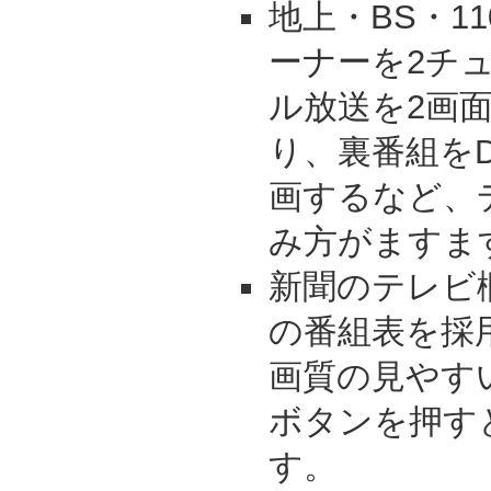
地上・BS・1
ーナーを2チ
ル放送を2画
り、裏番組を
画するなど、
み方がますま
新聞のテレビ
の番組表を採
画質の見やす
ボタンを押す
す。