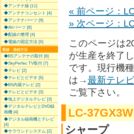
◆アンテナ線 [11]
« 前ページ：LC
◆アンテナコンセント [4]
◆アンテナパーツ [9]
» 次ページ：LC
◆AVパーツ [8]
◆配線の整理 [4]
このページは2
◆電線の固定方法 [5]
配線・接続方法
が生産を終了
◆BSアンテナの取付 [8]
◆SkyPerfec TV取付 [7]
です。現行機
◆テレビ [2]
は→
最新テレ
◆テレビとビデオ [5]
◆BS内蔵テレビ [2]
ご覧下さい。
◆テレビとビデオ [3]
◆地上デジタルテレビ [3]
◆デジタルテレビとDVD録
LC-37GX3W
画機 [4]
◆デジタル録画機とテレビ
[4]
シャープ
◆サラウンドシステム [2]