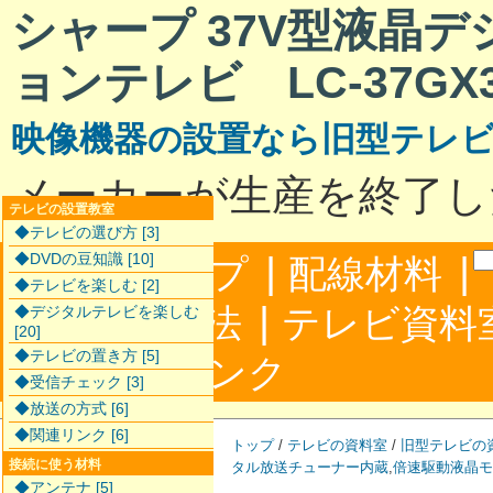
シャープ 37V型液晶
ョンテレビ LC-37GX
映像機器の設置なら旧型テレ
メーカーが生産を終了し
テレビの設置教室
◆テレビの選び方 [3]
|
|
◆DVDの豆知識 [10]
サイトマップ
配線材料
◆テレビを楽しむ [2]
|
配線接続方法
テレビ資料
◆デジタルテレビを楽しむ
[20]
◆テレビの置き方 [5]
|
合わせ
リンク
◆受信チェック [3]
◆放送の方式 [6]
◆関連リンク [6]
トップ
/
テレビの資料室
/
旧型テレビの
接続に使う材料
タル放送チューナー内蔵
,
倍速駆動液晶モ
◆アンテナ [5]