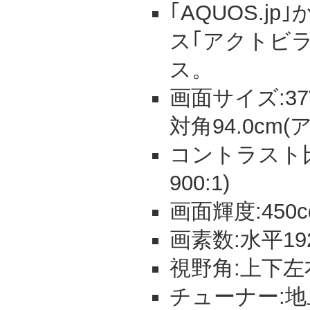
｢AQUOS.j
ス｢アクトビ
ス。
画面サイズ:37V
対角94.0cm
コントラスト比:
900:1)
画面輝度:450c
画素数:水平192
視野角:上下左
チューナー:地上