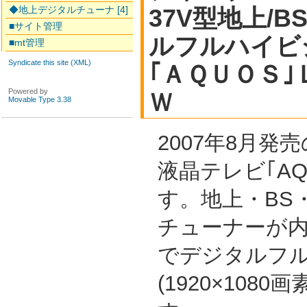
◆地上デジタルチューナ [4]
37V型地上/B
■サイト管理
ルフルハイビ
■mt管理
Syndicate this site (XML)
｢ＡＱＵＯＳ
Powered by
Ｗ
Movable Type 3.38
2007年8月発
液晶テレビ｢AQ
す。地上・BS・
チューナーが
でデジタルフ
(1920×108