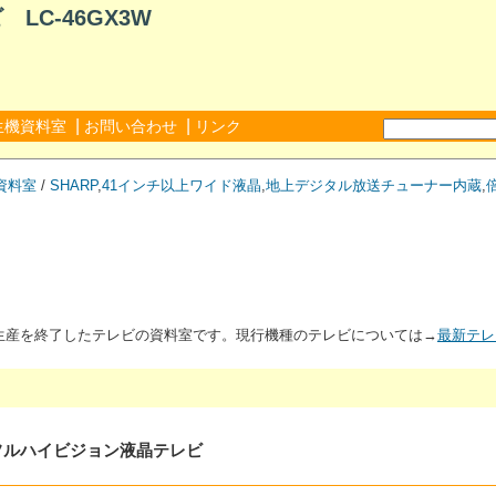
LC-46GX3W
|
|
生機資料室
お問い合わせ
リンク
資料室
/
SHARP
,
41インチ以上ワイド液晶
,
地上デジタル放送チューナー内蔵
,
が生産を終了したテレビの資料室です。現行機種のテレビについては→
最新テレ
タルフルハイビジョン液晶テレビ