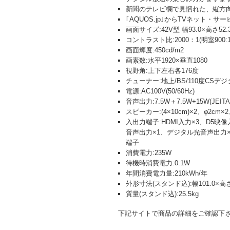
新聞のテレビ欄で見慣れた、縦方
｢AQUOS.jp｣からTVネット・
画面サイズ:42V型 幅93.0×高さ52.
コントラスト比:2000：1(明室900:1
画面輝度:450cd/m2
画素数:水平1920×垂直1080
視野角:上下左右各176度
チューナー:地上/BS/110度CSデ
電源:AC100V(50/60Hz)
音声出力:7.5W＋7.5W+15W(JEITA
スピーカー:(4×10cm)×2、φ2cm×2
入出力端子:HDMI入力×3、D5映像
音声出力×1、デジタル光音声出力×1、
端子
消費電力:235W
待機時消費電力:0.1W
年間消費電力量:210kWh/年
外形寸法(スタンド込):幅101.0×高さ7
質量(スタンド込):25.5kg
下記サイトで商品の詳細をご確認下