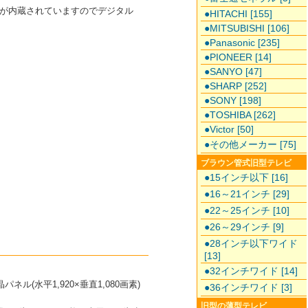
ーナーが内蔵されていますのでデジタル
●HITACHI [155]
●MITSUBISHI [106]
●Panasonic [235]
●PIONEER [14]
●SANYO [47]
●SHARP [252]
●SONY [198]
●TOSHIBA [262]
●Victor [50]
●その他メーカー [75]
ブラウン管式旧型テレビ
●15インチ以下 [16]
●16～21インチ [29]
●22～25インチ [10]
●26～29インチ [9]
●28インチ以下ワイド
[13]
●32インチワイド [14]
(水平1,920×垂直1,080画素)
●36インチワイド [3]
旧型の薄型テレビ