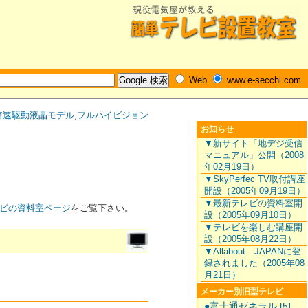
Web
www.e-secchi.com
倍速駆動液晶モデル
,
フルハイビジョン
お知らせ
▼新サイト「地デジ受信
マニュアル」公開（2008
年02月19日）
▼SkyPerfec TV取付講座
開設（2005年09月19日）
▼最新テレビの資料室開
ビの資料室ページ
をご覧下さい。
設（2005年09月10日）
▼テレビを楽しむ講座開
設（2005年08月22日）
▼Allabout JAPANに登
録されました（2005年08
月21日）
メーカー別旧型テレビ
●富士通ゼネラル [5]