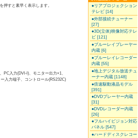
●リアプロジェクション
を押すと素早く表示します。
テレビ [14]
●外部接続チューナー
[27]
●3D(立体)映像対応テレ
ビ [121]
●ブルーレイプレーヤー
内蔵 [6]
●ブルーレイレコーダー
内蔵 [55]
●地上デジタル放送チュ
PC入力(DVI-I)、モニター出力×1、
ーナー内蔵 [1148]
カー入力端子、コントロール(RS232C)
●倍速駆動液晶モデル
[391]
●DVDプレーヤー内蔵
[31]
●DVDレコーダー内蔵
[26]
●フルハイビジョン対応
パネル [547]
●ハードディスクレコー