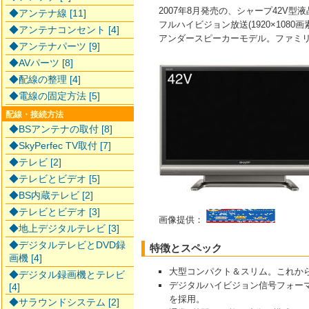
2007年8月発売の、シャープ42V型
◆アンテナ線 [11]
フルハイビジョン放送(1920×1080
◆アンテナコンセント [4]
アンダースピーカーモデル。ファミ
◆アンテナパーツ [9]
◆AVパーツ [8]
◆配線の整理 [4]
◆電線の固定方法 [5]
配線・接続方法
◆BSアンテナの取付 [8]
◆SkyPerfec TV取付 [7]
◆テレビ [2]
◆テレビとビデオ [5]
◆BS内蔵テレビ [2]
◆テレビとビデオ [3]
画像提供：
◆地上デジタルテレビ [3]
◆デジタルテレビとDVD録
特徴とスペック
画機 [4]
大型コンパクト＆スリム。これか
◆デジタル録画機とテレビ
デジタルハイビジョン信号フォーマット
[4]
を採用。
◆サラウンドシステム [2]