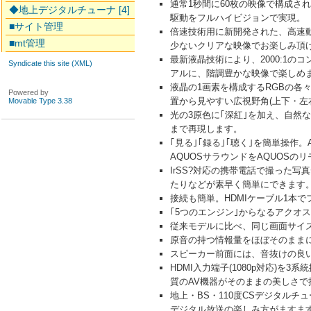
通常1秒間に60枚の映像で構成さ
◆地上デジタルチューナ [4]
駆動をフルハイビジョンで実現。
■サイト管理
倍速技術用に新開発された、高速
■mt管理
少ないクリアな映像でお楽しみ頂
最新液晶技術により、2000:1の
Syndicate this site (XML)
アルに、階調豊かな映像で楽しめ
液晶の1画素を構成するRGBの各
Powered by
置から見やすい広視野角(上下・左右
Movable Type 3.38
光の3原色に｢深紅｣を加え、自然
まで再現します。
｢見る｣｢録る｣｢聴く｣を簡単操作
AQUOSサラウンドをAQUOS
IrSS?対応の携帯電話で撮った
たりなどが素早く簡単にできます
接続も簡単。HDMIケーブル1本
｢5つのエンジン｣からなるアク
従来モデルに比べ、同じ画面サイズ
原音の持つ情報量をほぼそのままに
スピーカー前面には、音抜けの良
HDMI入力端子(1080p対応
質のAV機器がそのままの美しさで
地上・BS・110度CSデジタル
デジタル放送の楽しみ方がますま