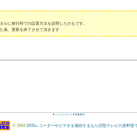
タルに移行時での設置方法を説明したのもです。
た為、更新を終了させて頂きます
▼
リンクについて
▼
免責事項
© 2004
DVDレコーダーやビデオを接続するなら旧型テレビの資料室