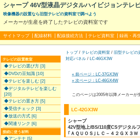
シャープ 46V型液晶デジタルハイビジョンテレビ 
映像機器の設置なら旧型テレビの資料室で調べよう
メーカーが生産を終了したテレビの資料室です
|
|
|
|
サイトマップ
配線材料
配線接続方法
テレビ資料室
録画・再
トップ
/
テレビの資料室
/
旧型テレビの
対応パネル
/
LC-46GX3W
テレビの設置教室
◆テレビの選び方 [3]
◆DVDの豆知識 [10]
« 前ページ：LC-37GX3W
» 次ページ：LC-46GX4W
◆テレビを楽しむ [2]
◆デジタルテレビを楽しむ
[20]
このページは2005年以降メーカー
◆テレビの置き方 [5]
◆受信チェック [3]
LC-42GX3W
◆放送の方式 [6]
シャープ
◆関連リンク [6]
42V型地上/BS/110度CSデジ
接続に使う材料
｢ＡＱＵＯＳ｣ＬＣ－４２ＧＸ３Ｗ
◆アンテナ [5]