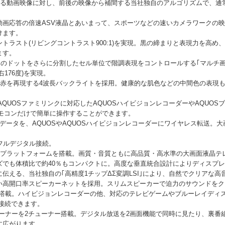
れる動画映像に対し、前後の映像から補間する当社独自のアルゴリズムで、通常
動画応答の倍速ASV液晶とあいまって、スポーツなどの速いカメラワークの
けます。
コントラスト(リビングコントラスト900:1)を実現。黒の締まりと表現力を高
ます。
々のドットをさらに分割したセル単位で階調表現をコントロールする｢マルチ
176度)を実現。
な赤を再現する4波長バックライトを採用。健康的な肌色などの中間色の表現
。AQUOSファミリンクに対応したAQUOSハイビジョンレコーダーやAQUOS
のリモコンだけで簡単に操作することができます。
写真データを、AQUOSやAQUOSハイビジョンレコーダーにワイヤレス転送。
。
でフルデジタル接続。
オスプラットフォームを搭載。画質・音質ともに高品質・高水準の大画面液晶テ
でも体積比で約40％もコンパクトに。高度な垂直統合設計によりディスプレイ部
伝える、当社独自の｢高精度1チップΔΣ変調LSI｣により、自然でクリアな高
い高開口率スピーカーネットを採用。スリムスピーカーで迫力のサウンドをク
)を3系統搭載。ハイビジョンレコーダーの他、対応のテレビゲームやブルーレイデ
接続できます。
チューナーを2チューナー搭載。デジタル放送を2画面機能で同時に見たり、裏番
す広がります。