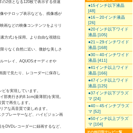
の2倍となる120枚で表示する倍速
●15インチ以下液晶
[48]
映像やテロップ表示なども、残像感が
●16～20インチ液晶
[26]
め、映画などの映像コンテンツをよりリ
●20インチ以下ワイド
液晶 [105]
画素方式｣を採用。より自由な視聴位
●21～29インチワイド
液晶 [168]
も限りなく自然に近い、微妙な美しさ
●30～40インチワイド
液晶 [411]
ブルーレイ、AQUOSオーディオや
●41インチ以上ワイド
液晶 [166]
大画面で見たり、レコーダーに保存し
●47インチ以上ワイド
液晶 [125]
レビを実現しています。
●37インチ以下プラズ
奥行き約8.1cm(最薄部)を実現。
マ [24]
音質で再生します。
●40～45インチプラズ
リアな高音質で楽しめます。
マ [52]
ィスクプレーヤーなど、ハイビジョン画
●50インチ以上プラズ
マ [104]
組をDVDレコーダーに録画するなど、
その他旧型テレビ一覧