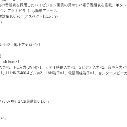
向の番組表を採用したハイビジョン画質の見やすい電子番組表を搭載。ボタン
サービス｢アクトビラ｣にも簡単アクセス。
3/対角106.7cm(アスペクト比16：9)
)
ジタル×2、地上アナログ×1
)
、φ5.5cm×1
入力×3、PC入力(DVI-I)×1、ビデオ映像入力×3、Sビデオ入力×1、音声入力×4、
i.LINK(S400-4ピン)×2、LAN端子×1、電話回線端子×1、センタースピー
3.0×奥行27.1(最薄部8.1)cm
さい。