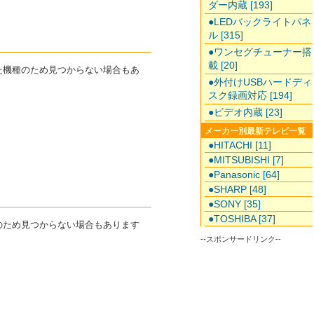
ダー内蔵 [193]
●LEDバックライトパネ
ル [315]
●ワンセグチューナー搭
載 [20]
した機種のため見つからない場合もあ
●外付けUSBハードディ
スク録画対応 [194]
●ビデオ内蔵 [23]
メーカー別最新テレビ一覧
●HITACHI [11]
●MITSUBISHI [7]
●Panasonic [64]
●SHARP [48]
●SONY [35]
●TOSHIBA [37]
種のため見つからない場合もあります
--スポンサードリンク--