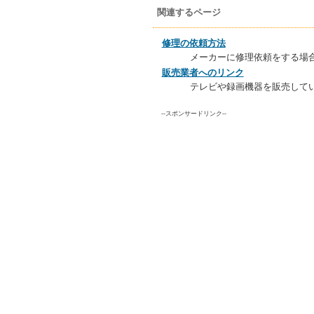
関連するページ
修理の依頼方法
メーカーに修理依頼をする場
販売業者へのリンク
テレビや録画機器を販売して
--スポンサードリンク--