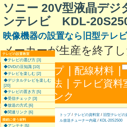
ソニー 20V型液晶デ
ンテレビ KDL-20S25
映像機器の設置なら旧型テレ
メーカーが生産を終了し
テレビの設置教室
◆テレビの選び方 [3]
|
|
◆DVDの豆知識 [10]
サイトマップ
配線材料
◆テレビを楽しむ [2]
|
配線接続方法
テレビ資料
◆デジタルテレビを楽しむ
[20]
◆テレビの置き方 [5]
|
合わせ
リンク
◆受信チェック [3]
◆放送の方式 [6]
◆関連リンク [6]
トップ
/
テレビの資料室
/
旧型テレビの
接続に使う材料
ル放送チューナー内蔵
/
KDL-20S2500
◆アンテナ [5]