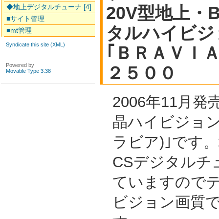
◆地上デジタルチューナ [4]
20V型地上・B
■サイト管理
タルハイビジ
■mt管理
Syndicate this site (XML)
｢ＢＲＡＶＩ
Powered by
２５００
Movable Type 3.38
2006年11月
晶ハイビジョンテ
ラビア)｣です。
CSデジタルチ
ていますので
ビジョン画質