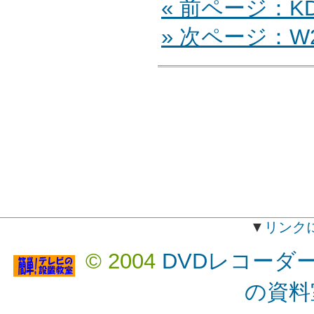
« 前ページ：KDL
» 次ページ：W2
▼
リンク
© 2004
DVDレコーダ
の資料