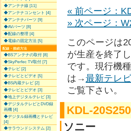
◆アンテナ線 [11]
« 前ページ：KDL
◆アンテナコンセント [4]
◆アンテナパーツ [9]
» 次ページ：W2
◆AVパーツ [8]
◆配線の整理 [4]
このページは2
◆電線の固定方法 [5]
配線・接続方法
が生産を終了
◆BSアンテナの取付 [8]
◆SkyPerfec TV取付 [7]
です。現行機
◆テレビ [2]
は→
最新テレ
◆テレビとビデオ [5]
◆BS内蔵テレビ [2]
ご覧下さい。
◆テレビとビデオ [3]
◆地上デジタルテレビ [3]
◆デジタルテレビとDVD録
KDL-20S250
画機 [4]
◆デジタル録画機とテレビ
[4]
ソニー
◆サラウンドシステム [2]