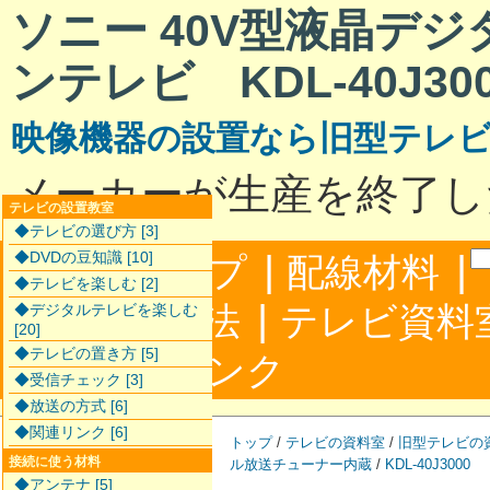
ソニー 40V型液晶デ
ンテレビ KDL-40J30
映像機器の設置なら旧型テレ
メーカーが生産を終了し
テレビの設置教室
◆テレビの選び方 [3]
|
|
◆DVDの豆知識 [10]
サイトマップ
配線材料
◆テレビを楽しむ [2]
|
配線接続方法
テレビ資料
◆デジタルテレビを楽しむ
[20]
◆テレビの置き方 [5]
|
合わせ
リンク
◆受信チェック [3]
◆放送の方式 [6]
◆関連リンク [6]
トップ
/
テレビの資料室
/
旧型テレビの
接続に使う材料
ル放送チューナー内蔵
/
KDL-40J3000
◆アンテナ [5]