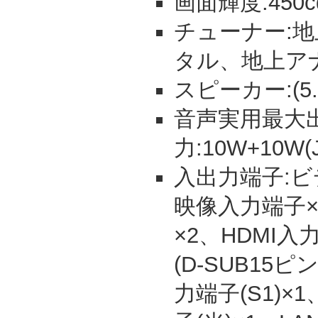
画面輝度:450c
チューナー:地上
タル、地上アナ
スピーカー:(5.
音声実用最大
力:10W+10W(J
入出力端子:ビ
映像入力端子×
×2、HDMI入
(D-SUB15
力端子(S1)