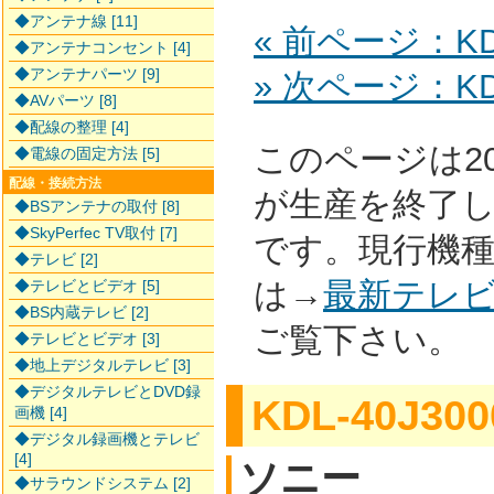
◆アンテナ線 [11]
« 前ページ：KDL
◆アンテナコンセント [4]
◆アンテナパーツ [9]
» 次ページ：KDL
◆AVパーツ [8]
◆配線の整理 [4]
このページは2
◆電線の固定方法 [5]
配線・接続方法
が生産を終了
◆BSアンテナの取付 [8]
◆SkyPerfec TV取付 [7]
です。現行機
◆テレビ [2]
は→
最新テレ
◆テレビとビデオ [5]
◆BS内蔵テレビ [2]
ご覧下さい。
◆テレビとビデオ [3]
◆地上デジタルテレビ [3]
◆デジタルテレビとDVD録
KDL-40J300
画機 [4]
◆デジタル録画機とテレビ
[4]
ソニー
◆サラウンドシステム [2]