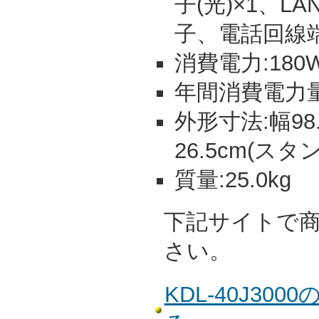
子(光)×1、
子、電話回線
消費電力:180W
年間消費電力量:
外形寸法:幅98
26.5cm(スタ
質量:25.0kg
下記サイトで
さい。
KDL-40J30