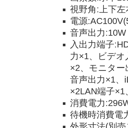
視野角:上下左
電源:AC100V(5
音声出力:10W＋
入出力端子:HD
力×1、ビデオ
×2、モニター
音声出力×1、iL
×2LAN端子×
消費電力:296
待機時消費電力:
外形寸法(別売ス