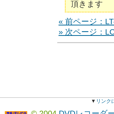
頂きます
« 前ページ：LT-
» 次ページ：LC-
▼
リンク
© 2004
DVDレコーダ