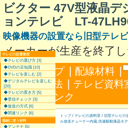
ビクター 47V型液晶
ョンテレビ LT-47LH9
映像機器の設置なら旧型テレ
メーカーが生産を終了し
テレビの設置教室
◆テレビの選び方 [3]
|
|
◆DVDの豆知識 [10]
サイトマップ
配線材料
◆テレビを楽しむ [2]
|
配線接続方法
テレビ資料
◆デジタルテレビを楽しむ
[20]
◆テレビの置き方 [5]
|
合わせ
リンク
◆受信チェック [3]
◆放送の方式 [6]
◆関連リンク [6]
トップ
/
テレビの資料室
/
旧型テレビの
接続に使う材料
ル放送チューナー内蔵
,
倍速駆動液晶モデ
◆アンテナ [5]