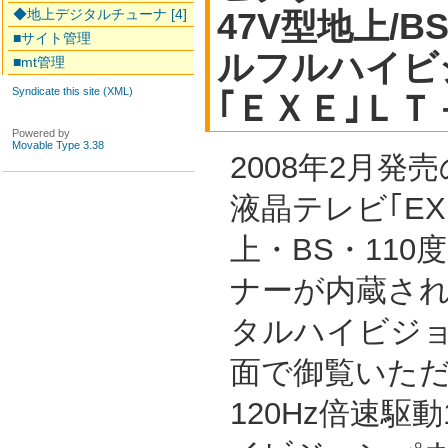
◆地上デジタルチューナ [4]
47V型地上/B
■サイト管理
ルフルハイビ
■mt管理
Syndicate this site (XML)
｢ＥＸＥ｣Ｌ
Powered by
Movable Type 3.38
2008年2月発
液晶テレビ｢EX
上・BS・110
ナーが内蔵さ
タルハイビジョ
面で御覧いた
120Hz倍速駆