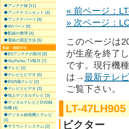
◆アンテナ線 [11]
« 前ページ：LT-
◆アンテナコンセント [4]
◆アンテナパーツ [9]
» 次ページ：LC-
◆AVパーツ [8]
◆配線の整理 [4]
このページは2
◆電線の固定方法 [5]
配線・接続方法
が生産を終了
◆BSアンテナの取付 [8]
◆SkyPerfec TV取付 [7]
です。現行機
◆テレビ [2]
は→
最新テレ
◆テレビとビデオ [5]
◆BS内蔵テレビ [2]
ご覧下さい。
◆テレビとビデオ [3]
◆地上デジタルテレビ [3]
◆デジタルテレビとDVD録
LT-47LH905
画機 [4]
◆デジタル録画機とテレビ
[4]
ビクター
◆サラウンドシステム [2]