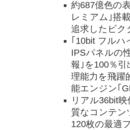
約687億色の表
レミアム｣搭
追求したビク
｢10bit フ
IPSパネルの
報｣を100％
理能力を飛躍
能エンジン｢G
リアル36bi
質なコンテン
120枚の最